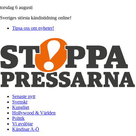
torsdag 6 augusti
Sveriges största kändistidning online!
Tipsa oss om nyheter!
Senaste nytt
Svenskt
Kungligt
Hollywood & Världen
Politik
Vi avslöjar
Kändisar A-Ö