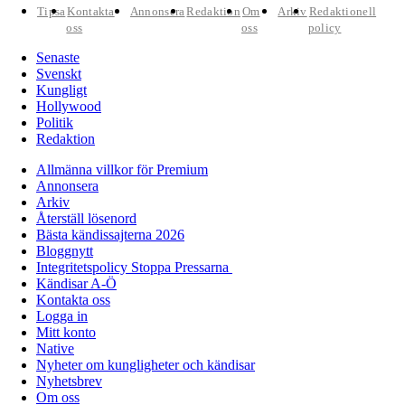
Tipsa
Kontakta
Annonsera
Redaktion
Om
Arkiv
Redaktionell
oss
oss
policy
Senaste
Svenskt
Kungligt
Hollywood
Politik
Redaktion
Allmänna villkor för Premium
Annonsera
Arkiv
Återställ lösenord
Bästa kändissajterna 2026
Bloggnytt
Integritetspolicy Stoppa Pressarna
Kändisar A-Ö
Kontakta oss
Logga in
Mitt konto
Native
Nyheter om kungligheter och kändisar
Nyhetsbrev
Om oss