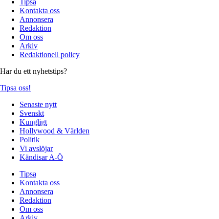
Tipsa
Kontakta oss
Annonsera
Redaktion
Om oss
Arkiv
Redaktionell policy
Har du ett nyhetstips?
Tipsa oss!
Senaste nytt
Svenskt
Kungligt
Hollywood & Världen
Politik
Vi avslöjar
Kändisar A-Ö
Tipsa
Kontakta oss
Annonsera
Redaktion
Om oss
Arkiv