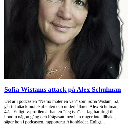
Sofia Wistams attack på Alex Schulman
Det är i podcasten ”Nemo möter en vän” som Sofia Wistam, 52,
går till attack mot skribenten och underhållaren Alex Schulman,
42. Enligt tv-profilen är han en ”feg typ”. – Jag har ringt till
honom någon gång och ifrågasatt men han ringer inte tillbaka,
säger hon i podcasten, rapporterar Aftonbladet. Enligt…