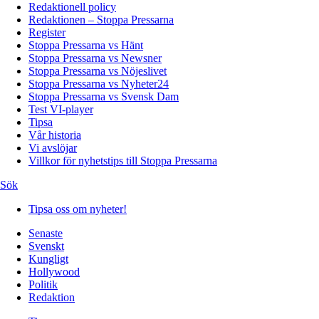
Redaktionell policy
Redaktionen – Stoppa Pressarna
Register
Stoppa Pressarna vs Hänt
Stoppa Pressarna vs Newsner
Stoppa Pressarna vs Nöjeslivet
Stoppa Pressarna vs Nyheter24
Stoppa Pressarna vs Svensk Dam
Test VI-player
Tipsa
Vår historia
Vi avslöjar
Villkor för nyhetstips till Stoppa Pressarna
Sök
Tipsa oss om nyheter!
Senaste
Svenskt
Kungligt
Hollywood
Politik
Redaktion