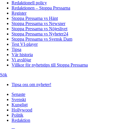
Redaktionell policy
Redaktionen – Stoppa Pressarna
Register
Stoppa Pressarna vs Hänt
Stoppa Pressarna vs Newsner
Stoppa Pressarna vs Nöjeslivet
Stoppa Pressarna vs Nyheter24
Stoppa Pressarna vs Svensk Dam
Test VI-player
Tipsa
Vår historia
Vi avslöjar
Villkor för nyhetstips till Stoppa Pressarna
Sök
Tipsa oss om nyheter!
Senaste
Svenskt
Kungligt
Hollywood
Politik
Redaktion