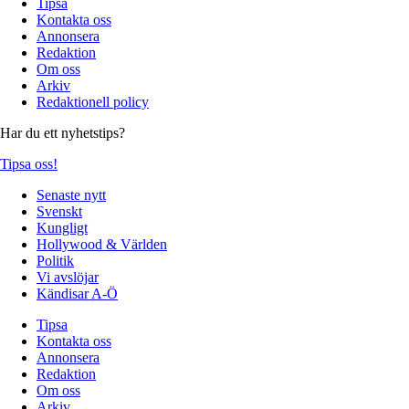
Tipsa
Kontakta oss
Annonsera
Redaktion
Om oss
Arkiv
Redaktionell policy
Har du ett nyhetstips?
Tipsa oss!
Senaste nytt
Svenskt
Kungligt
Hollywood & Världen
Politik
Vi avslöjar
Kändisar A-Ö
Tipsa
Kontakta oss
Annonsera
Redaktion
Om oss
Arkiv