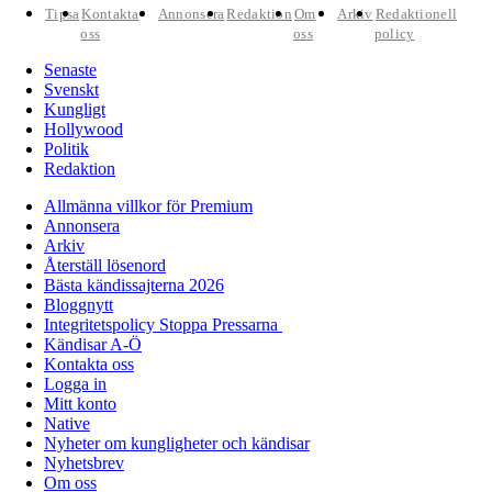
Tipsa
Kontakta
Annonsera
Redaktion
Om
Arkiv
Redaktionell
oss
oss
policy
Senaste
Svenskt
Kungligt
Hollywood
Politik
Redaktion
Allmänna villkor för Premium
Annonsera
Arkiv
Återställ lösenord
Bästa kändissajterna 2026
Bloggnytt
Integritetspolicy Stoppa Pressarna
Kändisar A-Ö
Kontakta oss
Logga in
Mitt konto
Native
Nyheter om kungligheter och kändisar
Nyhetsbrev
Om oss