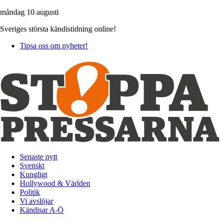
måndag 10 augusti
Sveriges största kändistidning online!
Tipsa oss om nyheter!
Senaste nytt
Svenskt
Kungligt
Hollywood & Världen
Politik
Vi avslöjar
Kändisar A-Ö