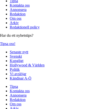
Tipsa
Kontakta oss
Annonsera
Redaktion
Om oss
Arkiv
Redaktionell policy
Har du ett nyhetstips?
Tipsa oss!
Senaste nytt
Svenskt
Kungligt
Hollywood & Världen
Politik
Vi avslöjar
Kändisar A-Ö
Tipsa
Kontakta oss
Annonsera
Redaktion
Om oss
Arkiv