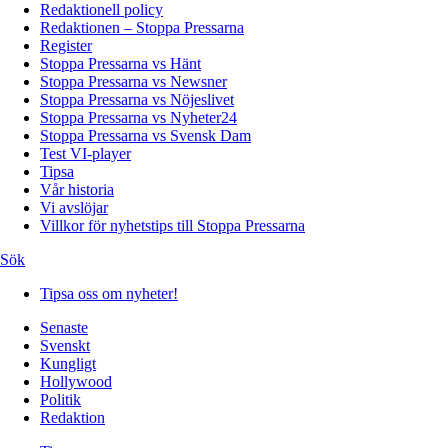
Redaktionell policy
Redaktionen – Stoppa Pressarna
Register
Stoppa Pressarna vs Hänt
Stoppa Pressarna vs Newsner
Stoppa Pressarna vs Nöjeslivet
Stoppa Pressarna vs Nyheter24
Stoppa Pressarna vs Svensk Dam
Test VI-player
Tipsa
Vår historia
Vi avslöjar
Villkor för nyhetstips till Stoppa Pressarna
Sök
Tipsa oss om nyheter!
Senaste
Svenskt
Kungligt
Hollywood
Politik
Redaktion