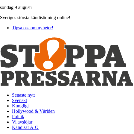
söndag 9 augusti
Sveriges största kändistidning online!
Tipsa oss om nyheter!
Senaste nytt
Svenskt
Kungligt
Hollywood & Världen
Politik
Vi avslöjar
Kändisar A-Ö