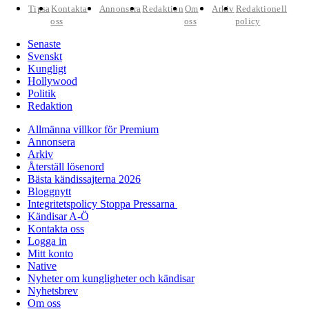
Tipsa
Kontakta
Annonsera
Redaktion
Om
Arkiv
Redaktionell
oss
oss
policy
Senaste
Svenskt
Kungligt
Hollywood
Politik
Redaktion
Allmänna villkor för Premium
Annonsera
Arkiv
Återställ lösenord
Bästa kändissajterna 2026
Bloggnytt
Integritetspolicy Stoppa Pressarna
Kändisar A-Ö
Kontakta oss
Logga in
Mitt konto
Native
Nyheter om kungligheter och kändisar
Nyhetsbrev
Om oss