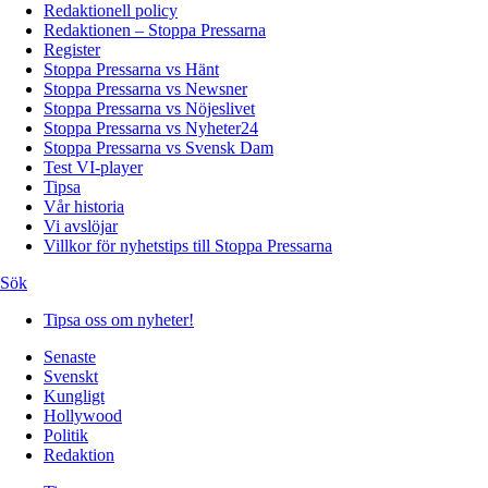
Redaktionell policy
Redaktionen – Stoppa Pressarna
Register
Stoppa Pressarna vs Hänt
Stoppa Pressarna vs Newsner
Stoppa Pressarna vs Nöjeslivet
Stoppa Pressarna vs Nyheter24
Stoppa Pressarna vs Svensk Dam
Test VI-player
Tipsa
Vår historia
Vi avslöjar
Villkor för nyhetstips till Stoppa Pressarna
Sök
Tipsa oss om nyheter!
Senaste
Svenskt
Kungligt
Hollywood
Politik
Redaktion