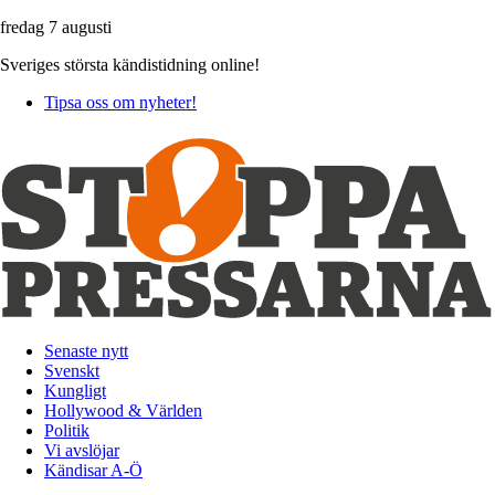
fredag 7 augusti
Sveriges största kändistidning online!
Tipsa oss om nyheter!
Senaste nytt
Svenskt
Kungligt
Hollywood & Världen
Politik
Vi avslöjar
Kändisar A-Ö