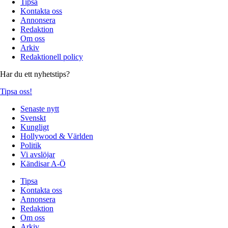
Tipsa
Kontakta oss
Annonsera
Redaktion
Om oss
Arkiv
Redaktionell policy
Har du ett nyhetstips?
Tipsa oss!
Senaste nytt
Svenskt
Kungligt
Hollywood & Världen
Politik
Vi avslöjar
Kändisar A-Ö
Tipsa
Kontakta oss
Annonsera
Redaktion
Om oss
Arkiv