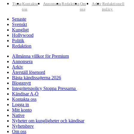
Tipsa
Kontakta
Annonsera
Redaktion
Om
Arkiv
Redaktionell
oss
oss
policy
Senaste
Svenskt
Kungligt
Hollywood
Politik
Redaktion
Allmänna villkor för Premium
Annonsera
Arkiv
Återställ lösenord
Bästa kändissajterna 2026
Bloggnytt
Integritetspolicy Stoppa Pressarna
Kändisar A-Ö
Kontakta oss
Logga in
Mitt konto
Native
Nyheter om kungligheter och kändisar
Nyhetsbrev
Om oss