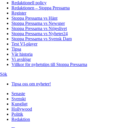
Redaktionell policy
Redaktionen – Stoppa Pressarna
Register
Stoppa Pressarna vs Hänt
Stoppa Pressarna vs Newsner
Stoppa Pressarna vs Nöjeslivet
Stoppa Pressarna vs Nyheter24
Stoppa Pressarna vs Svensk Dam
Test VI-player
Tipsa
Vår historia
Vi avslöjar
Villkor för nyhetstips till Stoppa Pressarna
Sök
Tipsa oss om nyheter!
Senaste
Svenskt
Kungligt
Hollywood
Politik
Redaktion