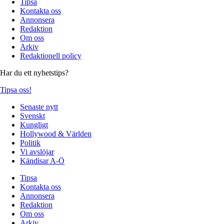
Tipsa
Kontakta oss
Annonsera
Redaktion
Om oss
Arkiv
Redaktionell policy
Har du ett nyhetstips?
Tipsa oss!
Senaste nytt
Svenskt
Kungligt
Hollywood & Världen
Politik
Vi avslöjar
Kändisar A-Ö
Tipsa
Kontakta oss
Annonsera
Redaktion
Om oss
Arkiv