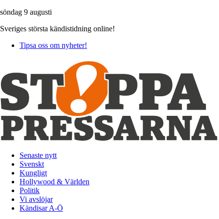
söndag 9 augusti
Sveriges största kändistidning online!
Tipsa oss om nyheter!
Senaste nytt
Svenskt
Kungligt
Hollywood & Världen
Politik
Vi avslöjar
Kändisar A-Ö