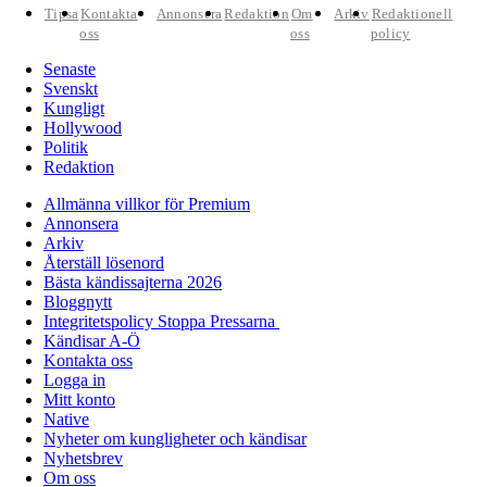
Tipsa
Kontakta
Annonsera
Redaktion
Om
Arkiv
Redaktionell
oss
oss
policy
Senaste
Svenskt
Kungligt
Hollywood
Politik
Redaktion
Allmänna villkor för Premium
Annonsera
Arkiv
Återställ lösenord
Bästa kändissajterna 2026
Bloggnytt
Integritetspolicy Stoppa Pressarna
Kändisar A-Ö
Kontakta oss
Logga in
Mitt konto
Native
Nyheter om kungligheter och kändisar
Nyhetsbrev
Om oss