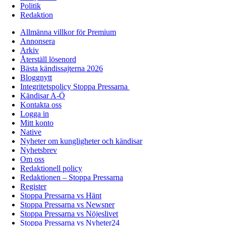
Politik
Redaktion
Allmänna villkor för Premium
Annonsera
Arkiv
Återställ lösenord
Bästa kändissajterna 2026
Bloggnytt
Integritetspolicy Stoppa Pressarna
Kändisar A-Ö
Kontakta oss
Logga in
Mitt konto
Native
Nyheter om kungligheter och kändisar
Nyhetsbrev
Om oss
Redaktionell policy
Redaktionen – Stoppa Pressarna
Register
Stoppa Pressarna vs Hänt
Stoppa Pressarna vs Newsner
Stoppa Pressarna vs Nöjeslivet
Stoppa Pressarna vs Nyheter24