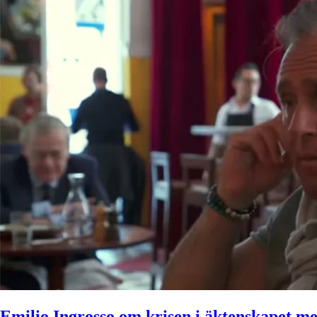
Emilio Ingrosso om krisen i äktenskapet m