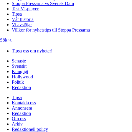
Stoppa Pressarna vs Svensk Dam
Test VI-player
Tipsa
Vår historia
Vi avslöjar
Villkor för nyhetstips till Stoppa Pressarna
Sök
Tipsa oss om nyheter!
Senaste
Svenskt
Kungligt
Hollywood
Politik
Redaktion
Tipsa
Kontakta oss
Annonsera
Redaktion
Om oss
Arkiv
Redaktionell policy