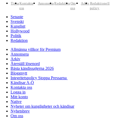
Tipsa
Kontakta
Annonsera
Redaktion
Om
Arkiv
Redaktionell
oss
oss
policy
Senaste
Svenskt
Kungligt
Hollywood
Politik
Redaktion
Allmänna villkor för Premium
Annonsera
Arkiv
Återställ lösenord
Bästa kändissajterna 2026
Bloggnytt
Integritetspolicy Stoppa Pressarna
Kändisar A-Ö
Kontakta oss
Logga in
Mitt konto
Native
Nyheter om kungligheter och kändisar
Nyhetsbrev
Om oss