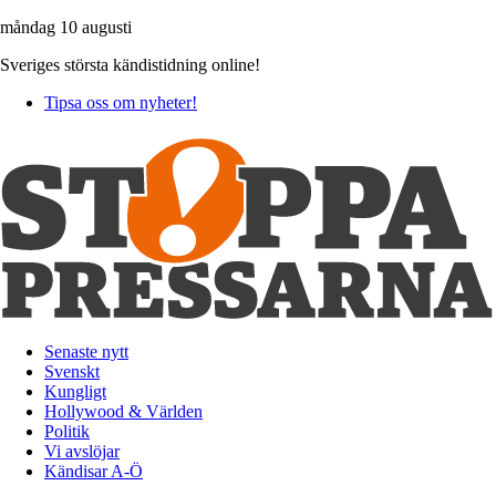
måndag 10 augusti
Sveriges största kändistidning online!
Tipsa oss om nyheter!
Senaste nytt
Svenskt
Kungligt
Hollywood & Världen
Politik
Vi avslöjar
Kändisar A-Ö