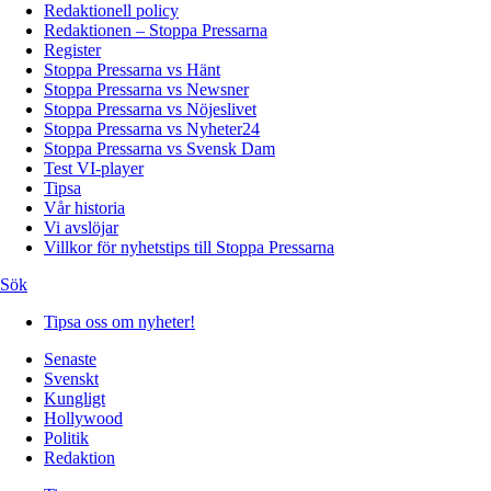
Redaktionell policy
Redaktionen – Stoppa Pressarna
Register
Stoppa Pressarna vs Hänt
Stoppa Pressarna vs Newsner
Stoppa Pressarna vs Nöjeslivet
Stoppa Pressarna vs Nyheter24
Stoppa Pressarna vs Svensk Dam
Test VI-player
Tipsa
Vår historia
Vi avslöjar
Villkor för nyhetstips till Stoppa Pressarna
Sök
Tipsa oss om nyheter!
Senaste
Svenskt
Kungligt
Hollywood
Politik
Redaktion