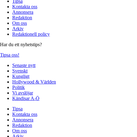
Tipsa
Kontakta oss
Annonsera
Redaktion
Om oss
Arkiv
Redaktionell policy
Har du ett nyhetstips?
Tipsa oss!
Senaste nytt
Svenskt
Kungligt
Hollywood & Världen
Politik
Vi avslöjar
Kändisar A-Ö
Tipsa
Kontakta oss
Annonsera
Redaktion
Om oss
Arkiv