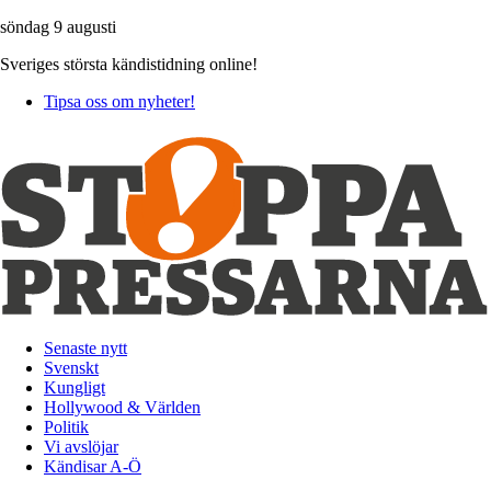
söndag 9 augusti
Sveriges största kändistidning online!
Tipsa oss om nyheter!
Senaste nytt
Svenskt
Kungligt
Hollywood & Världen
Politik
Vi avslöjar
Kändisar A-Ö