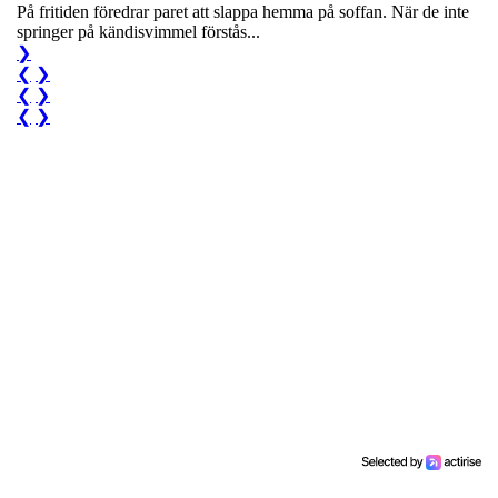
På fritiden föredrar paret att slappa hemma på soffan. När de inte
springer på kändisvimmel förstås...
❯
❮
❯
❮
❯
❮
❯