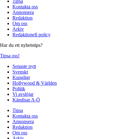
Tipsa
Kontakta oss
Annonsera
Redaktion
Om oss
Arkiv
Redaktionell policy
Har du ett nyhetstips?
Tipsa oss!
Senaste nytt
Svenskt
Kungligt
Hollywood & Världen
Politik
Vi avslöjar
Kändisar A-Ö
Tipsa
Kontakta oss
Annonsera
Redaktion
Om oss
Arkiv