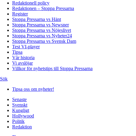
Redaktionell policy
Redaktionen – Stoppa Pressarna
Register
Stoppa Pressarna vs Hänt
Stoppa Pressarna vs Newsner
Stoppa Pressarna vs Nöjeslivet
Stoppa Pressarna vs Nyheter24
Stoppa Pressarna vs Svensk Dam
Test VI-player
Tipsa
Vår historia
Vi avslöjar
Villkor för nyhetstips till Stoppa Pressarna
Sök
Tipsa oss om nyheter!
Senaste
Svenskt
Kungligt
Hollywood
Politik
Redaktion