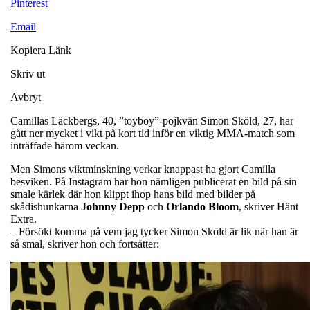
Pinterest
Email
Kopiera Länk
Skriv ut
Avbryt
Camillas Läckbergs, 40, ”toyboy”-pojkvän Simon Sköld, 27, har
gått ner mycket i vikt på kort tid inför en viktig MMA-match som
inträffade härom veckan.
Men Simons viktminskning verkar knappast ha gjort Camilla
besviken. På Instagram har hon nämligen publicerat en bild på sin
smale kärlek där hon klippt ihop hans bild med bilder på
skådishunkarna
Johnny Depp
och
Orlando Bloom
, skriver Hänt
Extra.
– Försökt komma på vem jag tycker Simon Sköld är lik när han är
så smal, skriver hon och fortsätter: