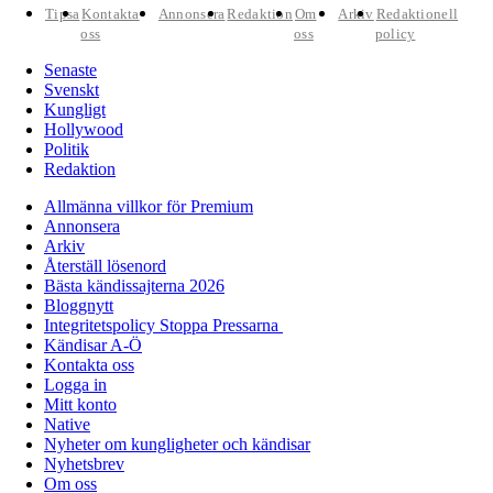
Tipsa
Kontakta
Annonsera
Redaktion
Om
Arkiv
Redaktionell
oss
oss
policy
Senaste
Svenskt
Kungligt
Hollywood
Politik
Redaktion
Allmänna villkor för Premium
Annonsera
Arkiv
Återställ lösenord
Bästa kändissajterna 2026
Bloggnytt
Integritetspolicy Stoppa Pressarna
Kändisar A-Ö
Kontakta oss
Logga in
Mitt konto
Native
Nyheter om kungligheter och kändisar
Nyhetsbrev
Om oss