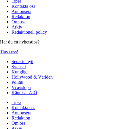
Tipsa
Kontakta oss
Annonsera
Redaktion
Om oss
Arkiv
Redaktionell policy
Har du ett nyhetstips?
Tipsa oss!
Senaste nytt
Svenskt
Kungligt
Hollywood & Världen
Politik
Vi avslöjar
Kändisar A-Ö
Tipsa
Kontakta oss
Annonsera
Redaktion
Om oss
Arkiv