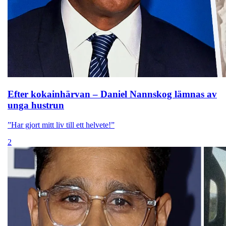
Efter kokainhärvan – Daniel Nannskog lämnas av
unga hustrun
”Har gjort mitt liv till ett helvete!”
2