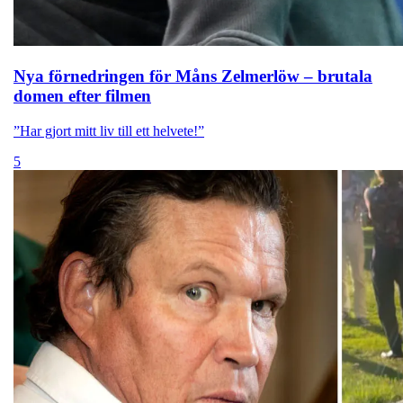
Nya förnedringen för Måns Zelmerlöw – brutala
domen efter filmen
”Har gjort mitt liv till ett helvete!”
5