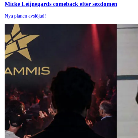
Micke Leijnegards
comeback efter sexdomen
Nya planen avslöjad!