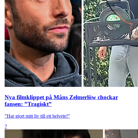
Nya filmklippet på Måns Zelmerlöw chockar
fansen: ”Tragiskt”
”Har gjort mitt liv till ett helvete!”
7