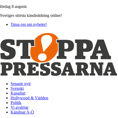
lördag 8 augusti
Sveriges största kändistidning online!
Tipsa oss om nyheter!
Senaste nytt
Svenskt
Kungligt
Hollywood & Världen
Politik
Vi avslöjar
Kändisar A-Ö