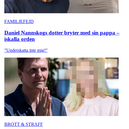
FAMILJEFEJD
Daniel Nannskogs dotter bryter med sin pappa –
iskalla orden
”Underskatta inte mig!”
BROTT & STRAFF