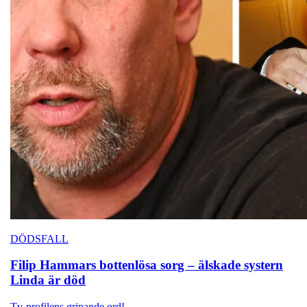
DÖDSFALL
Filip Hammars bottenlösa sorg – älskade systern
Linda är död
Tv-profilens gripande ord!