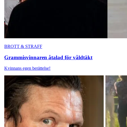
BROTT & STRAFF
Grammisvinnaren
åtalad för våldtäkt
Kvinnans egen berättelse!