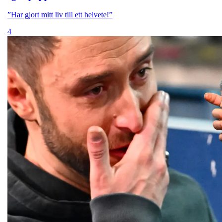
”Har gjort mitt liv till ett helvete!”
4