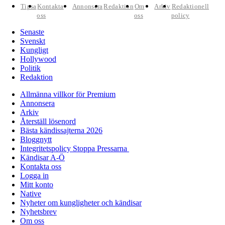
Tipsa
Kontakta
Annonsera
Redaktion
Om
Arkiv
Redaktionell
oss
oss
policy
Senaste
Svenskt
Kungligt
Hollywood
Politik
Redaktion
Allmänna villkor för Premium
Annonsera
Arkiv
Återställ lösenord
Bästa kändissajterna 2026
Bloggnytt
Integritetspolicy Stoppa Pressarna
Kändisar A-Ö
Kontakta oss
Logga in
Mitt konto
Native
Nyheter om kungligheter och kändisar
Nyhetsbrev
Om oss