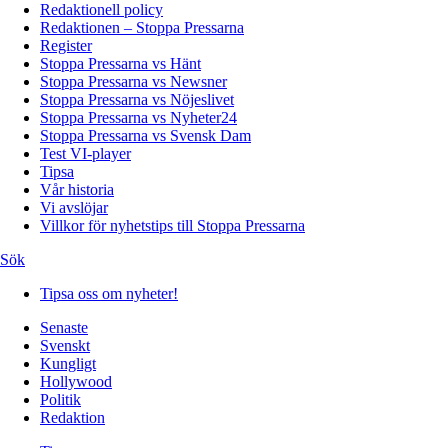
Redaktionell policy
Redaktionen – Stoppa Pressarna
Register
Stoppa Pressarna vs Hänt
Stoppa Pressarna vs Newsner
Stoppa Pressarna vs Nöjeslivet
Stoppa Pressarna vs Nyheter24
Stoppa Pressarna vs Svensk Dam
Test VI-player
Tipsa
Vår historia
Vi avslöjar
Villkor för nyhetstips till Stoppa Pressarna
Sök
Tipsa oss om nyheter!
Senaste
Svenskt
Kungligt
Hollywood
Politik
Redaktion