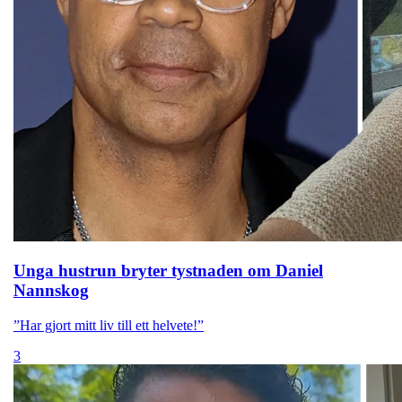
Unga hustrun bryter tystnaden om Daniel
Nannskog
”Har gjort mitt liv till ett helvete!”
3