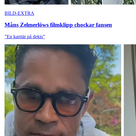
BILD-EXTRA
Måns Zelmerlöws
filmklipp chockar fansen
”En karriär på dekis”