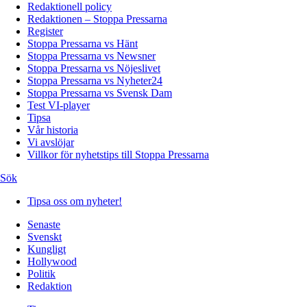
Redaktionell policy
Redaktionen – Stoppa Pressarna
Register
Stoppa Pressarna vs Hänt
Stoppa Pressarna vs Newsner
Stoppa Pressarna vs Nöjeslivet
Stoppa Pressarna vs Nyheter24
Stoppa Pressarna vs Svensk Dam
Test VI-player
Tipsa
Vår historia
Vi avslöjar
Villkor för nyhetstips till Stoppa Pressarna
Sök
Tipsa oss om nyheter!
Senaste
Svenskt
Kungligt
Hollywood
Politik
Redaktion