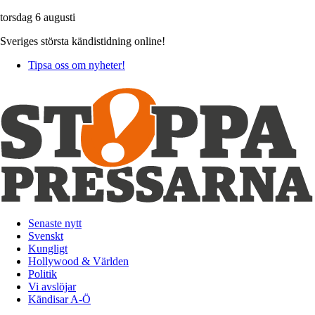
torsdag 6 augusti
Sveriges största kändistidning online!
Tipsa oss om nyheter!
Senaste nytt
Svenskt
Kungligt
Hollywood & Världen
Politik
Vi avslöjar
Kändisar A-Ö