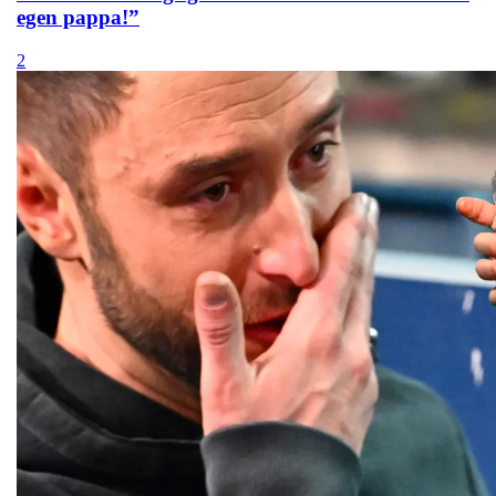
egen pappa!”
2