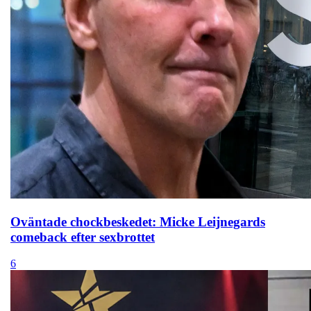
Oväntade chockbeskedet: Micke Leijnegards
comeback efter sexbrottet
6