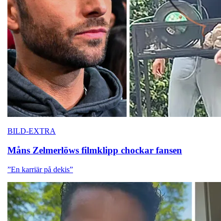
BILD-EXTRA
Måns Zelmerlöws
filmklipp chockar fansen
”En karriär på dekis”