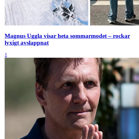
Magnus Uggla visar heta sommarmodet – rockar
lyxigt avslappnat
1