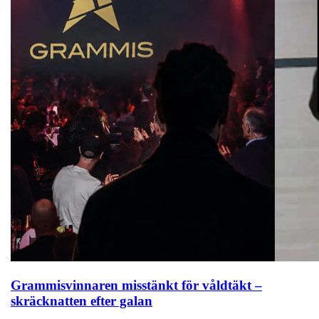
Grammisvinnaren misstänkt för våldtäkt –
skräcknatten efter galan