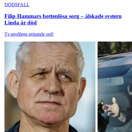
DÖDSFALL
Filip Hammars bottenlösa sorg – älskade systern
Linda är död
Tv-profilens gripande ord!