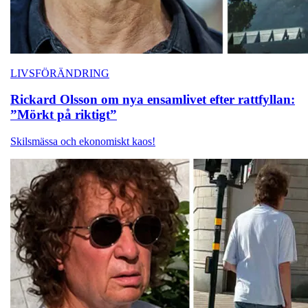
LIVSFÖRÄNDRING
Rickard Olsson om nya ensamlivet efter rattfyllan:
”Mörkt på riktigt”
Skilsmässa och ekonomiskt kaos!