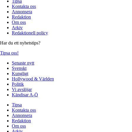
Tipsa
Kontakta oss
Annonsera
Redaktion
Om oss
Arkiv
Redaktionell policy
Har du ett nyhetstips?
Tipsa oss!
Senaste nytt
Svenskt
Kungligt
Hollywood & Världen
Politik
Vi avslöjar
Kändisar A-Ö
Tipsa
Kontakta oss
Annonsera
Redaktion
Om oss
Arkiv