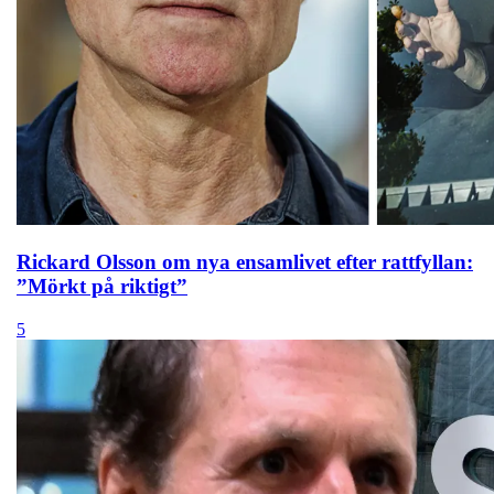
Rickard Olsson om nya ensamlivet efter rattfyllan:
”Mörkt på riktigt”
5