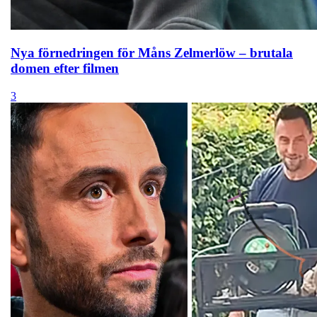
Nya förnedringen för Måns Zelmerlöw – brutala
domen efter filmen
3