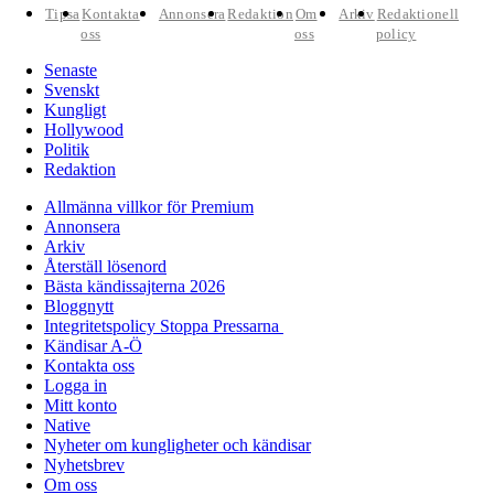
Tipsa
Kontakta
Annonsera
Redaktion
Om
Arkiv
Redaktionell
oss
oss
policy
Senaste
Svenskt
Kungligt
Hollywood
Politik
Redaktion
Allmänna villkor för Premium
Annonsera
Arkiv
Återställ lösenord
Bästa kändissajterna 2026
Bloggnytt
Integritetspolicy Stoppa Pressarna
Kändisar A-Ö
Kontakta oss
Logga in
Mitt konto
Native
Nyheter om kungligheter och kändisar
Nyhetsbrev
Om oss