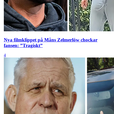
Nya filmklippet på Måns Zelmerlöw chockar
fansen: ”Tragiskt”
4