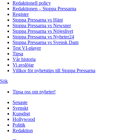
Redaktionell policy
Redaktionen – Stoppa Pressarna
Register
Stoppa Pressarna vs Hänt
Stoppa Pressarna vs Newsner
Stoppa Pressarna vs Nöjeslivet
Stoppa Pressarna vs Nyheter24
Stoppa Pressarna vs Svensk Dam
Test VI-player
Tipsa
Vår historia
Vi avslöjar
Villkor för nyhetstips till Stoppa Pressarna
Sök
Tipsa oss om nyheter!
Senaste
Svenskt
Kungligt
Hollywood
Politik
Redaktion