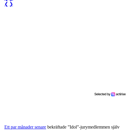
❮
❯
Ett par månader senare
bekräftade ”Idol”-jurymedlemmen själv