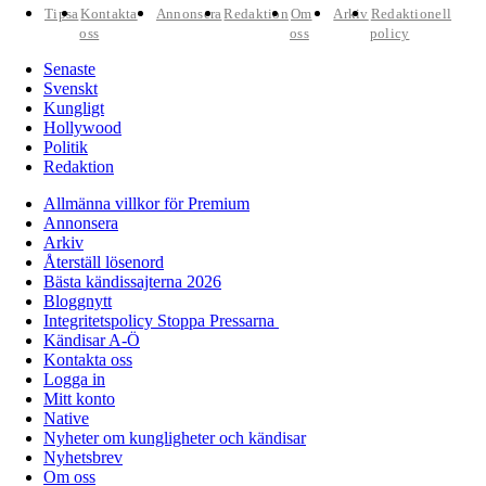
Tipsa
Kontakta
Annonsera
Redaktion
Om
Arkiv
Redaktionell
oss
oss
policy
Senaste
Svenskt
Kungligt
Hollywood
Politik
Redaktion
Allmänna villkor för Premium
Annonsera
Arkiv
Återställ lösenord
Bästa kändissajterna 2026
Bloggnytt
Integritetspolicy Stoppa Pressarna
Kändisar A-Ö
Kontakta oss
Logga in
Mitt konto
Native
Nyheter om kungligheter och kändisar
Nyhetsbrev
Om oss