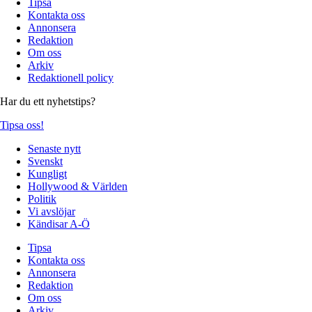
Tipsa
Kontakta oss
Annonsera
Redaktion
Om oss
Arkiv
Redaktionell policy
Har du ett nyhetstips?
Tipsa oss!
Senaste nytt
Svenskt
Kungligt
Hollywood & Världen
Politik
Vi avslöjar
Kändisar A-Ö
Tipsa
Kontakta oss
Annonsera
Redaktion
Om oss
Arkiv