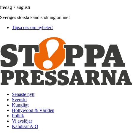
fredag 7 augusti
Sveriges största kändistidning online!
Tipsa oss om nyheter!
Senaste nytt
Svenskt
Kungligt
Hollywood & Världen
Politik
Vi avslöjar
Kändisar A-Ö