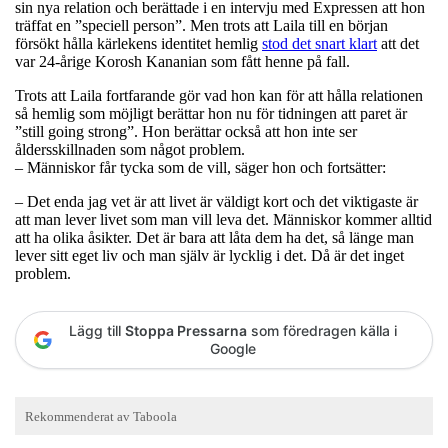
sin nya relation och berättade i en intervju med Expressen att hon
träffat en ”speciell person”. Men trots att Laila till en början
försökt hålla kärlekens identitet hemlig
stod det snart klart
att det
var 24-årige Korosh Kananian som fått henne på fall.
Trots att Laila fortfarande gör vad hon kan för att hålla relationen
så hemlig som möjligt berättar hon nu för tidningen att paret är
”still going strong”. Hon berättar också att hon inte ser
åldersskillnaden som något problem.
– Människor får tycka som de vill, säger hon och fortsätter:
– Det enda jag vet är att livet är väldigt kort och det viktigaste är
att man lever livet som man vill leva det. Människor kommer alltid
att ha olika åsikter. Det är bara att låta dem ha det, så länge man
lever sitt eget liv och man själv är lycklig i det. Då är det inget
problem.
Lägg till
Stoppa Pressarna
som föredragen källa i
Google