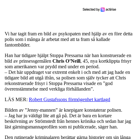
Vi har tagit fram en bild av psykopaten med hjälp av en före detta
polis som i många år arbetat med att ta fram så kallade
fantombilder.
Han har tidigare hjälpt Stoppa Pressarna när han konstruerade en
bild av prinsessgemålen
Chris
O’Neill
, 45, nya kortklippta frisyr
som amerikanen var prydd med under en period.
– Det här uppdraget var extremt enkelt i och med att jag hade en
tidigare bild att utgå ifrån, sa polisen som själv tycker att Chris
rekonstruerade frisyr i Stoppa Pressarna visade en ”god
överenstämmelse med verkliga förhållanden”.
LÄS MER:
Robert Gustafssons förmögenhet kartlagd
Bilden av ”Jenny-mannen” är knepigare konstaterar polisen.
– Jag har ju väldigt lite att gå på. Det är bara en kortare
beskrivning av Strömstedt från hennes krönika och sedan har jag
läst gärningsmannaprofilen som ni publicerade, säger han.
Den rutinerade kriminalaren berättar gärna historier om sin långa