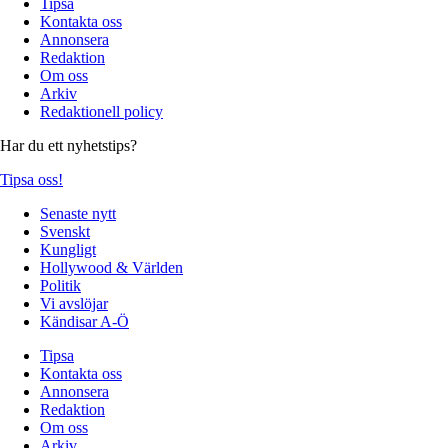
Tipsa
Kontakta oss
Annonsera
Redaktion
Om oss
Arkiv
Redaktionell policy
Har du ett nyhetstips?
Tipsa oss!
Senaste nytt
Svenskt
Kungligt
Hollywood & Världen
Politik
Vi avslöjar
Kändisar A-Ö
Tipsa
Kontakta oss
Annonsera
Redaktion
Om oss
Arkiv