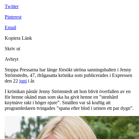
Twitter
Pinterest
Email
Kopiera Länk
Skriv ut
Avbryt
Stoppa Pressarna har länge försökt utröna sanningshalten i Jenny
Strömstedts, 47, ifrågasatta krönika som publicerades i Expressen
den 22
juni
i år.
I krönikan påstår Jenny Strömstedt att hon blivit överfallen av en
för henne okänd man som ska ha givit henne en ”stenhård
knytnäve rakt i höger njure”. Smällen var så kraftig att
programledaren tvingades ”spana efter blod i urinen ett par dygn”.