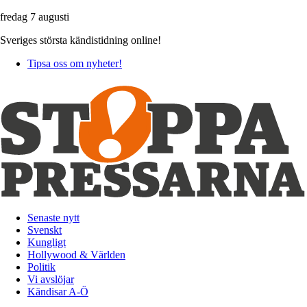
fredag 7 augusti
Sveriges största kändistidning online!
Tipsa oss om nyheter!
Senaste nytt
Svenskt
Kungligt
Hollywood & Världen
Politik
Vi avslöjar
Kändisar A-Ö