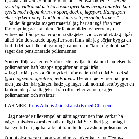
fysiska statusen kommit fram till att ”Jenny-mannen”:
”Verkar
ovanligt vältränad och hälsosam givet hans övriga mönster, kan
syssla med någon form av sport, dock ej lagsport. Kampsport
eller styrketräning. God tandstatus och personlig hygien.”
– Så det är ganska magert material jag har att utgå ifrån men
förhoppningsvis kan den här fantombilden generera nya
vittnesmål från personer gjort iakttagelser vid överfallet. Jag utgår
alltid från de säkrade uppgifter som finns när jag börjar bygga en
bild. I det här fallet att gärningsmannen har ”kort, rågblont hår”,
säger den pensionerade polismannen.
Som en följd av Jenny Strömstedts ovilja att tala om händelsen har
polismannen haft knappa uppgifter att utgå ifrån.
– Jag har fått plocka rätt mycket information från GMP:n också
(
gärningsmannaprofilen, reds anm)
. Det är inget vi normalt gör
men just den här gången hade jag inget val, normalt sett bygger en
fantombild på iakttagelser från offret eller vittnen, säger
polismannen och avslutar:
LÄS MER:
Prins Alberts äktenskapskris med Charlene
– Jag noterade tillexempel att gärningsmannen inte verkar ha
någon missbruksproblematik enligt GMP:n vilket jag har tagit
hänsyn till när jag har arbetat fram bilden, avslutar polismannen.
Om ni observerar någon som ni misstänker kan vara ”Jenny-