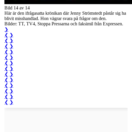
Bild 14 av 14
Här är den ifrågasatta krönikan där Jenny Strömstedt påstår sig ha
blivit misshandlad. Hon vägrar svara på frågor om den.
Bilder: TT, TV4, Stoppa Pressarna och faksimil från Expressen.
❯
❮
❯
❮
❯
❮
❯
❮
❯
❮
❯
❮
❯
❮
❯
❮
❯
❮
❯
❮
❯
❮
❯
❮
❯
❮
❯