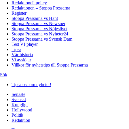
Redaktionell policy
Redaktionen – Stoppa Pressarna
Register
Stoppa Pressarna vs Hänt
Stoppa Pressarna vs Newsner
Stoppa Pressarna vs Nöjeslivet
Stoppa Pressarna vs Nyheter24
Stoppa Pressarna vs Svensk Dam
Test VI-player
Tipsa
Vår historia
Vi avslöjar
Villkor för nyhetstips till Stoppa Pressarna
Sök
Tipsa oss om nyheter!
Senaste
Svenskt
Kungligt
Hollywood
Politik
Redaktion