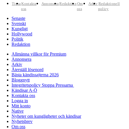
Tipsa
Kontakta
Annonsera
Redaktion
Om
Arkiv
Redaktionell
oss
oss
policy
Senaste
Svenskt
Kungligt
Hollywood
Politik
Redaktion
Allmänna villkor för Premium
Annonsera
Arkiv
Återställ lösenord
Bästa kändissajterna 2026
Bloggnytt
Integritetspolicy Stoppa Pressarna
Kändisar A-Ö
Kontakta oss
Logga in
Mitt konto
Native
Nyheter om kungligheter och kändisar
Nyhetsbrev
Om oss