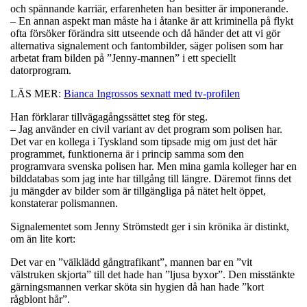
och spännande karriär, erfarenheten han besitter är imponerande.
– En annan aspekt man måste ha i åtanke är att kriminella på flykt
ofta försöker förändra sitt utseende och då händer det att vi gör
alternativa signalement och fantombilder, säger polisen som har
arbetat fram bilden på ”Jenny-mannen” i ett speciellt
datorprogram.
LÄS MER:
Bianca Ingrossos sexnatt med tv-profilen
Han förklarar tillvägagångssättet steg för steg.
– Jag använder en civil variant av det program som polisen har.
Det var en kollega i Tyskland som tipsade mig om just det här
programmet, funktionerna är i princip samma som den
programvara svenska polisen har. Men mina gamla kolleger har en
bilddatabas som jag inte har tillgång till längre. Däremot finns det
ju mängder av bilder som är tillgängliga på nätet helt öppet,
konstaterar polismannen.
Signalementet som Jenny Strömstedt ger i sin krönika är distinkt,
om än lite kort:
Det var en ”välklädd gångtrafikant”, mannen bar en ”vit
välstruken skjorta” till det hade han ”ljusa byxor”. Den misstänkte
gärningsmannen verkar sköta sin hygien då han hade ”kort
rågblont hår”.