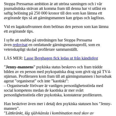
Stoppa Pressarnas ambition är att utröna sanningen och i vår
journalistiska strävan att komma fram till denna har vi utfäst en
saftig belöning på 250 000 kronor till den som kan lämna ett
avgörande tips så att gärningsmannen kan gripas och lagföras.
Vid en lagakraftvunnen dom belönas den person som kan lämna
ett avgörande tips.
I syfte att snabba på utredningen har Stoppa Pressarna
även
redovisat
en omfattande gärningsmannaprofil, som en
vetenskapligt skolad profilerare sammanställt.
LÄS MER:
Lasse Berghagen fick ledas ut från kändisfest
”
Jenny-mannens
” psykiska status beskrevs och fram trädde
bilden av en person med psykopatiska drag som givit sig på TV4-
stjärnan. Profileraren kom fram till att gärningsmannen i huvudsak
agerat ”organiserat” och inte ”kaotiskt”:
– Organiserade förövare är vanligen personlighetsstörda med
social kompetens medan de kaotiska är mer svårt
personlighetsstörda eller psykotiska, konstaterar profileraren.
Han beskriver även mer i detalj den psykiska statusen hos ”Jenny-
mannen”.
”
Lättkränkt, låg självkänsla i kombination med skov av