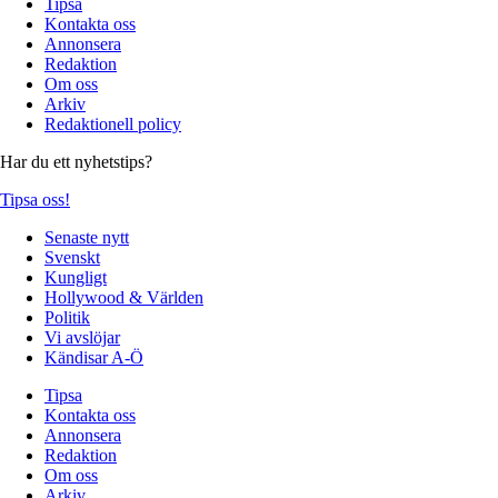
Tipsa
Kontakta oss
Annonsera
Redaktion
Om oss
Arkiv
Redaktionell policy
Har du ett nyhetstips?
Tipsa oss!
Senaste nytt
Svenskt
Kungligt
Hollywood & Världen
Politik
Vi avslöjar
Kändisar A-Ö
Tipsa
Kontakta oss
Annonsera
Redaktion
Om oss
Arkiv