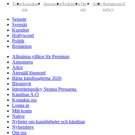
Tipsa
Kontakta
Annonsera
Redaktion
Om
Arkiv
Redaktionell
oss
oss
policy
Senaste
Svenskt
Kungligt
Hollywood
Politik
Redaktion
Allmänna villkor för Premium
Annonsera
Arkiv
Återställ lösenord
Bästa kändissajterna 2026
Bloggnytt
Integritetspolicy Stoppa Pressarna
Kändisar A-Ö
Kontakta oss
Logga in
Mitt konto
Native
Nyheter om kungligheter och kändisar
Nyhetsbrev
Om oss