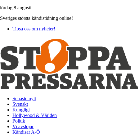
lördag 8 augusti
Sveriges största kändistidning online!
Tipsa oss om nyheter!
Senaste nytt
Svenskt
Kungligt
Hollywood & Världen
Politik
Vi avslöjar
Kändisar A-Ö