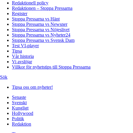
Redaktionell policy
Redaktionen – Stoppa Pressarna
Register
Stoppa Pressarna vs Hänt
Stoppa Pressarna vs Newsner
Stoppa Pressarna vs Nöjeslivet
Stoppa Pressarna vs Nyheter24
Stoppa Pressarna vs Svensk Dam
Test VI-player
Tipsa
Vår historia
Vi avslöjar
Villkor för nyhetstips till Stoppa Pressarna
Sök
Tipsa oss om nyheter!
Senaste
Svenskt
Kungligt
Hollywood
Politik
Redaktion