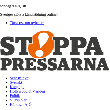
söndag 9 augusti
Sveriges största kändistidning online!
Tipsa oss om nyheter!
Senaste nytt
Svenskt
Kungligt
Hollywood & Världen
Politik
Vi avslöjar
Kändisar A-Ö