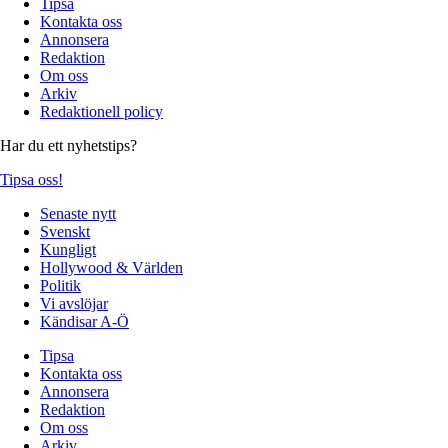
Tipsa
Kontakta oss
Annonsera
Redaktion
Om oss
Arkiv
Redaktionell policy
Har du ett nyhetstips?
Tipsa oss!
Senaste nytt
Svenskt
Kungligt
Hollywood & Världen
Politik
Vi avslöjar
Kändisar A-Ö
Tipsa
Kontakta oss
Annonsera
Redaktion
Om oss
Arkiv