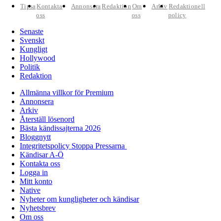
Tipsa
Kontakta
Annonsera
Redaktion
Om
Arkiv
Redaktionell
oss
oss
policy
Senaste
Svenskt
Kungligt
Hollywood
Politik
Redaktion
Allmänna villkor för Premium
Annonsera
Arkiv
Återställ lösenord
Bästa kändissajterna 2026
Bloggnytt
Integritetspolicy Stoppa Pressarna
Kändisar A-Ö
Kontakta oss
Logga in
Mitt konto
Native
Nyheter om kungligheter och kändisar
Nyhetsbrev
Om oss