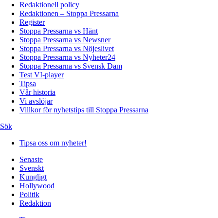
Redaktionell policy
Redaktionen – Stoppa Pressarna
Register
Stoppa Pressarna vs Hänt
Stoppa Pressarna vs Newsner
Stoppa Pressarna vs Nöjeslivet
Stoppa Pressarna vs Nyheter24
Stoppa Pressarna vs Svensk Dam
Test VI-player
Tipsa
Vår historia
Vi avslöjar
Villkor för nyhetstips till Stoppa Pressarna
Sök
Tipsa oss om nyheter!
Senaste
Svenskt
Kungligt
Hollywood
Politik
Redaktion