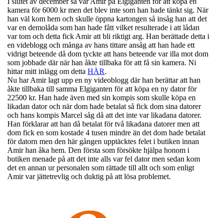
I slutet av december så var Amir på Elgiganten för att köpa en
kamera för 6000 kr men det blev inte som han hade tänkt sig. När
han väl kom hem och skulle öppna kartongen så insåg han att det
var en demolåda som han hade fått vilket resulterade i att lådan
var tom och detta fick Amir att bli riktigt arg. Han berättade detta i
en videblogg och många av hans tittare ansåg att han hade ett
vidrigt beteende då dom tyckte att hans beteende var illa mot dom
som jobbade där när han åkte tillbaka för att få sin kamera. Ni
hittar mitt inlägg om detta
HÄR
.
Nu har Amir lagt upp en ny videoblogg där han berättar att han
åkte tillbaka till samma Elgiganten för att köpa en ny dator för
22500 kr. Han hade även med sin kompis som skulle köpa en
likadan dator och när dom hade betalat så fick dom sina datorer
och hans kompis Marcel såg då att det inte var likadana datorer.
Han förklarar att han då betalat för två likadana datorer men att
dom fick en som kostade 4 tusen mindre än det dom hade betalat
för datorn men den här gången upptäcktes felet i butiken innan
Amir han åka hem. Den första som försökte hjälpa honom i
butiken menade på att det inte alls var fel dator men sedan kom
det en annan ur personalen som rättade till allt och som enligt
Amir var jättetrevlig och duktig på att lösa problemet.