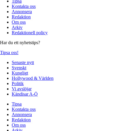
Tipsa
Kontakta oss
Annonsera
Redaktion
Om oss
Arkiv
Redaktionell policy
Har du ett nyhetstips?
Tipsa oss!
Senaste nytt
Svenskt
Kungligt
Hollywood & Världen
Politik
Vi avslöjar
Kändisar A-Ö
Tipsa
Kontakta oss
Annonsera
Redaktion
Om oss
Arkiv