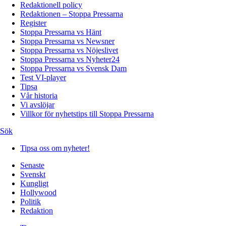
Redaktionell policy
Redaktionen – Stoppa Pressarna
Register
Stoppa Pressarna vs Hänt
Stoppa Pressarna vs Newsner
Stoppa Pressarna vs Nöjeslivet
Stoppa Pressarna vs Nyheter24
Stoppa Pressarna vs Svensk Dam
Test VI-player
Tipsa
Vår historia
Vi avslöjar
Villkor för nyhetstips till Stoppa Pressarna
Sök
Tipsa oss om nyheter!
Senaste
Svenskt
Kungligt
Hollywood
Politik
Redaktion