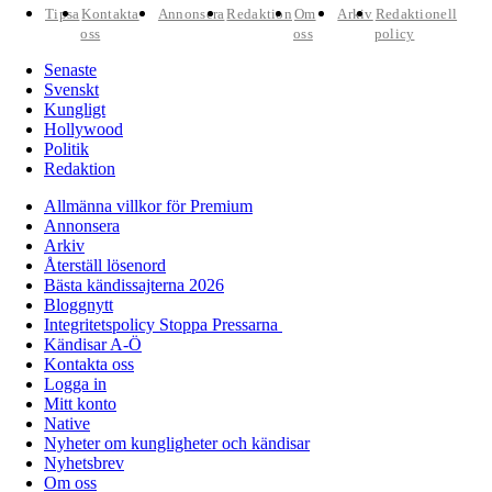
Tipsa
Kontakta
Annonsera
Redaktion
Om
Arkiv
Redaktionell
oss
oss
policy
Senaste
Svenskt
Kungligt
Hollywood
Politik
Redaktion
Allmänna villkor för Premium
Annonsera
Arkiv
Återställ lösenord
Bästa kändissajterna 2026
Bloggnytt
Integritetspolicy Stoppa Pressarna
Kändisar A-Ö
Kontakta oss
Logga in
Mitt konto
Native
Nyheter om kungligheter och kändisar
Nyhetsbrev
Om oss