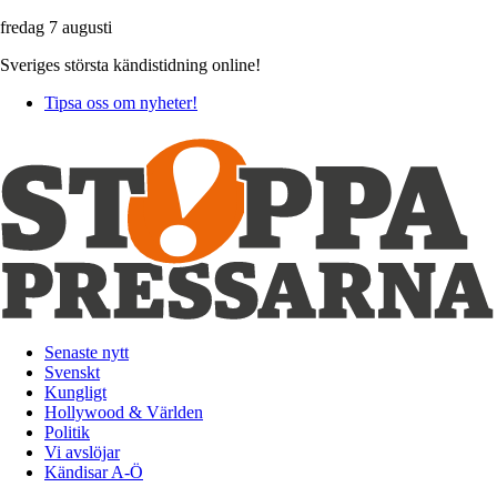
fredag 7 augusti
Sveriges största kändistidning online!
Tipsa oss om nyheter!
Senaste nytt
Svenskt
Kungligt
Hollywood & Världen
Politik
Vi avslöjar
Kändisar A-Ö