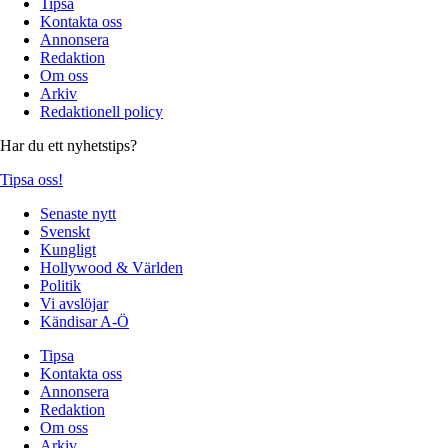
Tipsa
Kontakta oss
Annonsera
Redaktion
Om oss
Arkiv
Redaktionell policy
Har du ett nyhetstips?
Tipsa oss!
Senaste nytt
Svenskt
Kungligt
Hollywood & Världen
Politik
Vi avslöjar
Kändisar A-Ö
Tipsa
Kontakta oss
Annonsera
Redaktion
Om oss
Arkiv