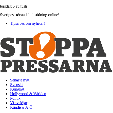
torsdag 6 augusti
Sveriges största kändistidning online!
Tipsa oss om nyheter!
Senaste nytt
Svenskt
Kungligt
Hollywood & Världen
Politik
Vi avslöjar
Kändisar A-Ö