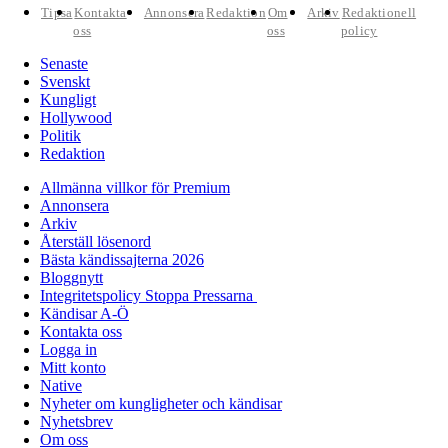
Tipsa
Kontakta
Annonsera
Redaktion
Om
Arkiv
Redaktionell
oss
oss
policy
Senaste
Svenskt
Kungligt
Hollywood
Politik
Redaktion
Allmänna villkor för Premium
Annonsera
Arkiv
Återställ lösenord
Bästa kändissajterna 2026
Bloggnytt
Integritetspolicy Stoppa Pressarna
Kändisar A-Ö
Kontakta oss
Logga in
Mitt konto
Native
Nyheter om kungligheter och kändisar
Nyhetsbrev
Om oss