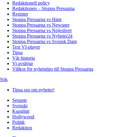
Redaktionell policy
Redaktionen – Stoppa Pressarna
Register
Stoppa Pressarna vs Hänt
Stoppa Pressarna vs Newsner
Stoppa Pressarna vs Nöjeslivet
Stoppa Pressarna vs Nyheter24
Stoppa Pressarna vs Svensk Dam
Test VI-player
Tipsa
Vår historia
Vi avslöjar
Villkor för nyhetstips till Stoppa Pressarna
Sök
Tipsa oss om nyheter!
Senaste
Svenskt
Kungligt
Hollywood
Politik
Redaktion