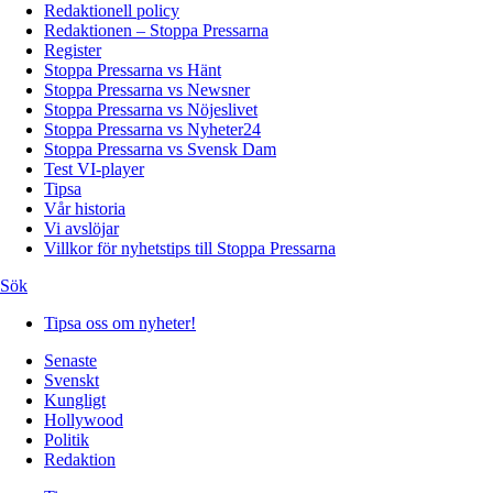
Redaktionell policy
Redaktionen – Stoppa Pressarna
Register
Stoppa Pressarna vs Hänt
Stoppa Pressarna vs Newsner
Stoppa Pressarna vs Nöjeslivet
Stoppa Pressarna vs Nyheter24
Stoppa Pressarna vs Svensk Dam
Test VI-player
Tipsa
Vår historia
Vi avslöjar
Villkor för nyhetstips till Stoppa Pressarna
Sök
Tipsa oss om nyheter!
Senaste
Svenskt
Kungligt
Hollywood
Politik
Redaktion