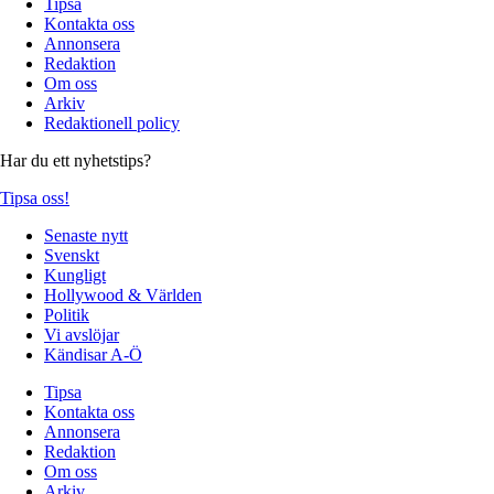
Tipsa
Kontakta oss
Annonsera
Redaktion
Om oss
Arkiv
Redaktionell policy
Har du ett nyhetstips?
Tipsa oss!
Senaste nytt
Svenskt
Kungligt
Hollywood & Världen
Politik
Vi avslöjar
Kändisar A-Ö
Tipsa
Kontakta oss
Annonsera
Redaktion
Om oss
Arkiv