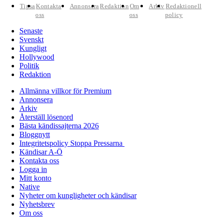
Tipsa
Kontakta
Annonsera
Redaktion
Om
Arkiv
Redaktionell
oss
oss
policy
Senaste
Svenskt
Kungligt
Hollywood
Politik
Redaktion
Allmänna villkor för Premium
Annonsera
Arkiv
Återställ lösenord
Bästa kändissajterna 2026
Bloggnytt
Integritetspolicy Stoppa Pressarna
Kändisar A-Ö
Kontakta oss
Logga in
Mitt konto
Native
Nyheter om kungligheter och kändisar
Nyhetsbrev
Om oss