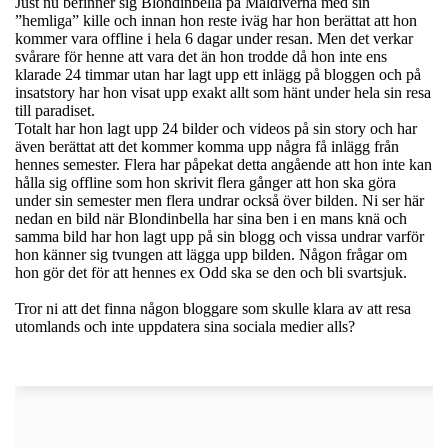
Just nu befinner sig Blondinbella på Maldiverna med sin
”hemliga” kille och innan hon reste iväg har hon berättat att hon
kommer vara offline i hela 6 dagar under resan. Men det verkar
svårare för henne att vara det än hon trodde då hon inte ens
klarade 24 timmar utan har lagt upp ett inlägg på bloggen och på
insatstory har hon visat upp exakt allt som hänt under hela sin resa
till paradiset.
Totalt har hon lagt upp 24 bilder och videos på sin story och har
även berättat att det kommer komma upp några få inlägg från
hennes semester. Flera har påpekat detta angående att hon inte kan
hålla sig offline som hon skrivit flera gånger att hon ska göra
under sin semester men flera undrar också över bilden. Ni ser här
nedan en bild när Blondinbella har sina ben i en mans knä och
samma bild har hon lagt upp på sin blogg och vissa undrar varför
hon känner sig tvungen att lägga upp bilden. Någon frågar om
hon gör det för att hennes ex Odd ska se den och bli svartsjuk.
Tror ni att det finna någon bloggare som skulle klara av att resa
utomlands och inte uppdatera sina sociala medier alls?