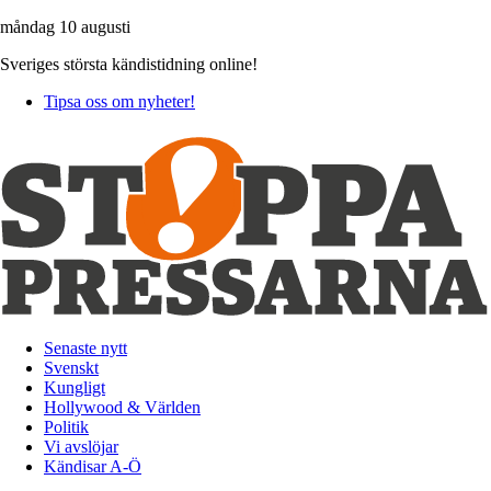
måndag 10 augusti
Sveriges största kändistidning online!
Tipsa oss om nyheter!
Senaste nytt
Svenskt
Kungligt
Hollywood & Världen
Politik
Vi avslöjar
Kändisar A-Ö