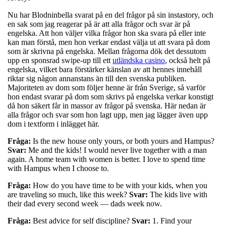
Nu har Blodninbella svarat på en del frågor på sin instastory, och
en sak som jag reagerar på är att alla frågor och svar är på
engelska. Att hon väljer vilka frågor hon ska svara på eller inte
kan man förstå, men hon verkar endast välja ut att svara på dom
som är skrivna på engelska. Mellan frågorna dök det dessutom
upp en sponsrad swipe-up till ett
utländska casino
, också helt på
engelska, vilket bara förstärker känslan av att hennes innehåll
riktar sig någon annanstans än till den svenska publiken.
Majoriteten av dom som följer henne är från Sverige, så varför
hon endast svarar på dom som skrivs på engelska verkar konstigt
då hon säkert får in massor av frågor på svenska. Här nedan är
alla frågor och svar som hon lagt upp, men jag lägger även upp
dom i textform i inlägget här.
Fråga:
Is the new house only yours, or both yours and Hampus?
Svar:
Me and the kids! I would never live together with a man
again. A home team with women is better. I love to spend time
with Hampus when I choose to.
Fråga:
How do you have time to be with your kids, when you
are traveling so much, like this week?
Svar:
The kids live with
their dad every second week — dads week now.
Fråga:
Best advice for self discipline?
Svar:
1. Find your