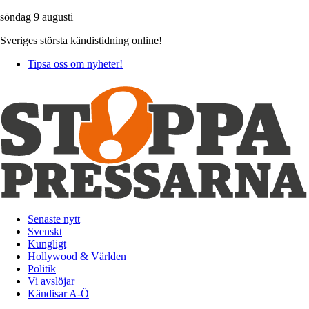
söndag 9 augusti
Sveriges största kändistidning online!
Tipsa oss om nyheter!
Senaste nytt
Svenskt
Kungligt
Hollywood & Världen
Politik
Vi avslöjar
Kändisar A-Ö