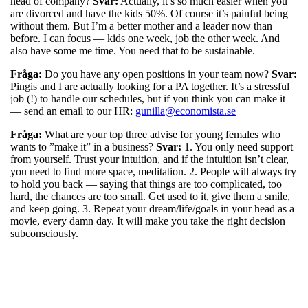
head of company?
Svar:
Actually, it’s so much easier when you
are divorced and have the kids 50%. Of course it’s painful being
without them. But I’m a better mother and a leader now than
before. I can focus — kids one week, job the other week. And
also have some me time. You need that to be sustainable.
Fråga:
Do you have any open positions in your team now?
Svar:
Pingis and I are actually looking for a PA together. It’s a stressful
job (!) to handle our schedules, but if you think you can make it
— send an email to our HR:
gunilla@economista.se
Fråga:
What are your top three advise for young females who
wants to ”make it” in a business?
Svar:
1. You only need support
from yourself. Trust your intuition, and if the intuition isn’t clear,
you need to find more space, meditation. 2. People will always try
to hold you back — saying that things are too complicated, too
hard, the chances are too small. Get used to it, give them a smile,
and keep going. 3. Repeat your dream/life/goals in your head as a
movie, every damn day. It will make you take the right decision
subconsciously.