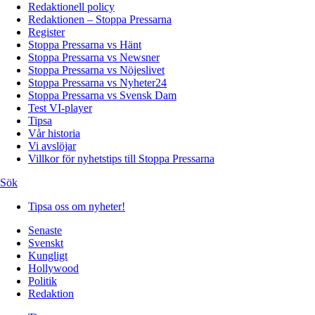
Redaktionell policy
Redaktionen – Stoppa Pressarna
Register
Stoppa Pressarna vs Hänt
Stoppa Pressarna vs Newsner
Stoppa Pressarna vs Nöjeslivet
Stoppa Pressarna vs Nyheter24
Stoppa Pressarna vs Svensk Dam
Test VI-player
Tipsa
Vår historia
Vi avslöjar
Villkor för nyhetstips till Stoppa Pressarna
Sök
Tipsa oss om nyheter!
Senaste
Svenskt
Kungligt
Hollywood
Politik
Redaktion