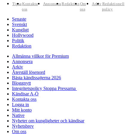
Tipsa
Kontakta
Annonsera
Redaktion
Om
Arkiv
Redaktionell
oss
oss
policy
Senaste
Svenskt
Kungligt
Hollywood
Politik
Redaktion
Allmänna villkor för Premium
Annonsera
Arkiv
Återställ lösenord
Bästa kändissajterna 2026
Bloggnytt
Integritetspolicy Stoppa Pressarna
Kändisar A-Ö
Kontakta oss
Logga in
Mitt konto
Native
Nyheter om kungligheter och kändisar
Nyhetsbrev
Om oss