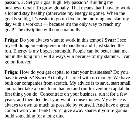
passion. 2. Set your goal high. My passion? Building my
business. Goal? To grow globally. That means that I have to work
a lot and stay healthy (otherwise my energy is gone). When the
goal is so big, it’s easier to go up five in the morning and start my
day with a workout — because it’s the only way to reach my
goal! The discipline will come naturally.
Fråga:
Do you always want to work in this tempo?
Svar:
I see
myself doing an entrepreneurial marathon and I just started the
run. Energy is my biggest strength. People can be better than me,
but in the long run I will always win because of my stamina. I can
go on forever.
Fråga:
How do you get capital to start your businesses? Do you
have investors?
Svar:
Actually, I started with no money. We have
built our companies from scratch. My advice is to save, start small,
and rather take a bank loan than go and run for venture capital the
first thing you do. Concentrate on your business, run it for a few
years, and then decide if you want to raise money. My advice is
always to own as much as possible by yourself. And have a great
contact with your bank! Don’t give away shares if you’re gonna
build something for a long time.