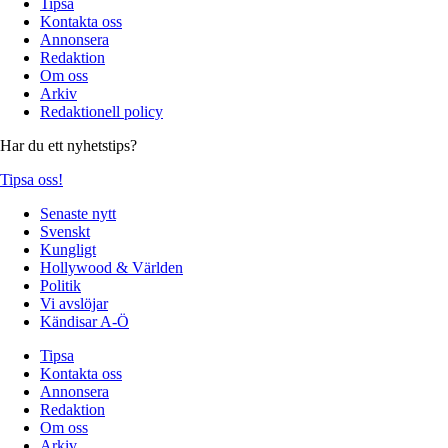
Tipsa
Kontakta oss
Annonsera
Redaktion
Om oss
Arkiv
Redaktionell policy
Har du ett nyhetstips?
Tipsa oss!
Senaste nytt
Svenskt
Kungligt
Hollywood & Världen
Politik
Vi avslöjar
Kändisar A-Ö
Tipsa
Kontakta oss
Annonsera
Redaktion
Om oss
Arkiv