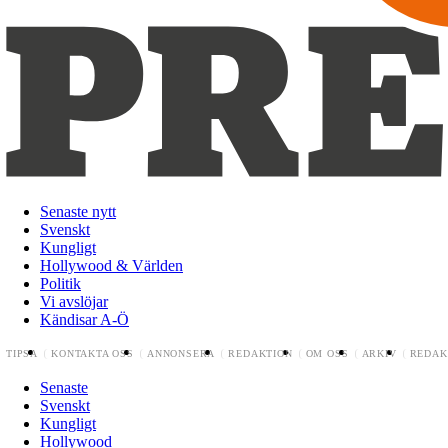
Senaste nytt
Svenskt
Kungligt
Hollywood & Världen
Politik
Vi avslöjar
Kändisar A-Ö
TIPSA
KONTAKTA OSS
ANNONSERA
REDAKTION
OM OSS
ARKIV
REDAK
Senaste
Svenskt
Kungligt
Hollywood