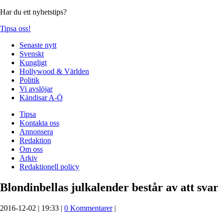
Har du ett nyhetstips?
Tipsa oss!
Senaste nytt
Svenskt
Kungligt
Hollywood & Världen
Politik
Vi avslöjar
Kändisar A-Ö
Tipsa
Kontakta oss
Annonsera
Redaktion
Om oss
Arkiv
Redaktionell policy
Blondinbellas julkalender består av att sva
2016-12-02 | 19:33 |
0 Kommentarer
|