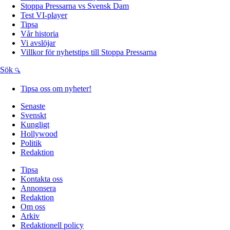
Stoppa Pressarna vs Svensk Dam
Test VI-player
Tipsa
Vår historia
Vi avslöjar
Villkor för nyhetstips till Stoppa Pressarna
Sök
Tipsa oss om nyheter!
Senaste
Svenskt
Kungligt
Hollywood
Politik
Redaktion
Tipsa
Kontakta oss
Annonsera
Redaktion
Om oss
Arkiv
Redaktionell policy