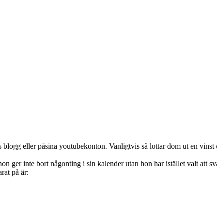
s blogg eller påsina youtubekonton. Vanligtvis så lottar dom ut en vins
 ger inte bort någonting i sin kalender utan hon har istället valt att s
rat på är: