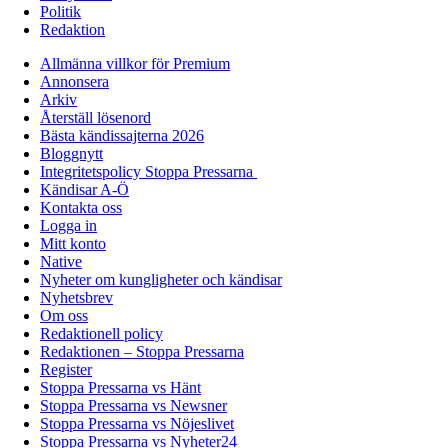
Politik
Redaktion
Allmänna villkor för Premium
Annonsera
Arkiv
Återställ lösenord
Bästa kändissajterna 2026
Bloggnytt
Integritetspolicy Stoppa Pressarna
Kändisar A-Ö
Kontakta oss
Logga in
Mitt konto
Native
Nyheter om kungligheter och kändisar
Nyhetsbrev
Om oss
Redaktionell policy
Redaktionen – Stoppa Pressarna
Register
Stoppa Pressarna vs Hänt
Stoppa Pressarna vs Newsner
Stoppa Pressarna vs Nöjeslivet
Stoppa Pressarna vs Nyheter24