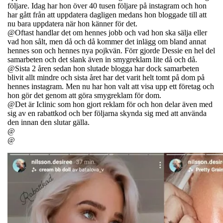
följare. Idag har hon över 40 tusen följare på instagram och hon
har gått från att uppdatera dagligen medans hon bloggade till att
nu bara uppdatera när hon känner för det.
@Oftast handlar det om hennes jobb och vad hon ska sälja eller
vad hon sålt, men då och då kommer det inlägg om bland annat
hennes son och hennes nya pojkvän. Förr gjorde Dessie en hel del
samarbeten och det slank även in smygreklam lite då och då.
@Sista 2 åren sedan hon slutade blogga har dock samarbeten
blivit allt mindre och sista året har det varit helt tomt på dom på
hennes instagram. Men nu har hon valt att visa upp ett företag och
hon gör det genom att göra smygreklam för dom.
@Det är Iclinic som hon gjort reklam för och hon delar även med
sig av en rabattkod och ber följarna skynda sig med att använda
den innan den slutar gälla.
@
@