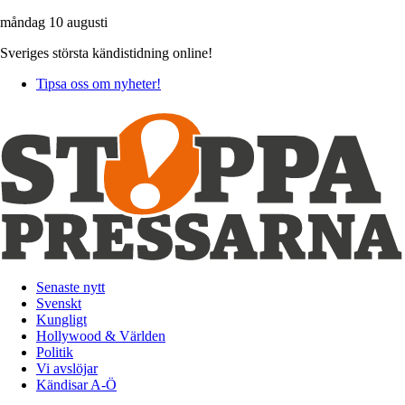
måndag 10 augusti
Sveriges största kändistidning online!
Tipsa oss om nyheter!
Senaste nytt
Svenskt
Kungligt
Hollywood & Världen
Politik
Vi avslöjar
Kändisar A-Ö