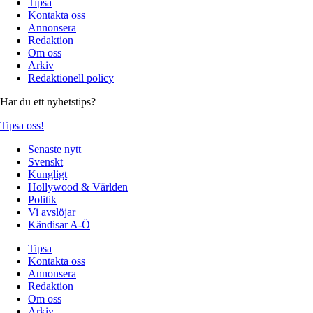
Tipsa
Kontakta oss
Annonsera
Redaktion
Om oss
Arkiv
Redaktionell policy
Har du ett nyhetstips?
Tipsa oss!
Senaste nytt
Svenskt
Kungligt
Hollywood & Världen
Politik
Vi avslöjar
Kändisar A-Ö
Tipsa
Kontakta oss
Annonsera
Redaktion
Om oss
Arkiv