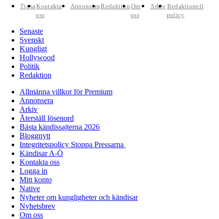
Tipsa
Kontakta
Annonsera
Redaktion
Om
Arkiv
Redaktionell
oss
oss
policy
Senaste
Svenskt
Kungligt
Hollywood
Politik
Redaktion
Allmänna villkor för Premium
Annonsera
Arkiv
Återställ lösenord
Bästa kändissajterna 2026
Bloggnytt
Integritetspolicy Stoppa Pressarna
Kändisar A-Ö
Kontakta oss
Logga in
Mitt konto
Native
Nyheter om kungligheter och kändisar
Nyhetsbrev
Om oss