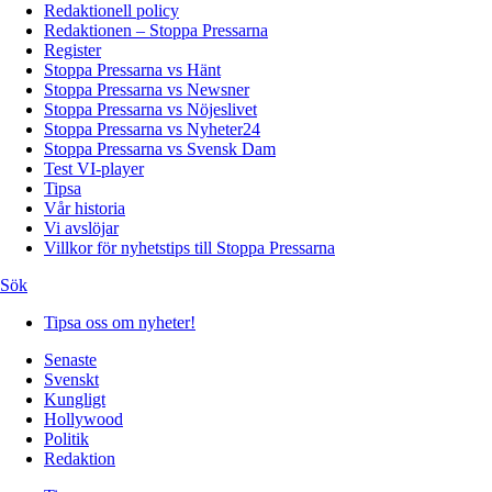
Redaktionell policy
Redaktionen – Stoppa Pressarna
Register
Stoppa Pressarna vs Hänt
Stoppa Pressarna vs Newsner
Stoppa Pressarna vs Nöjeslivet
Stoppa Pressarna vs Nyheter24
Stoppa Pressarna vs Svensk Dam
Test VI-player
Tipsa
Vår historia
Vi avslöjar
Villkor för nyhetstips till Stoppa Pressarna
Sök
Tipsa oss om nyheter!
Senaste
Svenskt
Kungligt
Hollywood
Politik
Redaktion