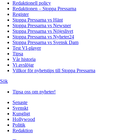
Redaktionell policy
Redaktionen – Stoppa Pressarna
Register
Stoppa Pressarna vs Hänt
Stoppa Pressarna vs Newsner
Stoppa Pressarna vs Nöjeslivet
Stoppa Pressarna vs Nyheter24
Stoppa Pressarna vs Svensk Dam
Test VI-player
Tipsa
Vår historia
Vi avslöjar
Villkor för nyhetstips till Stoppa Pressarna
Sök
Tipsa oss om nyheter!
Senaste
Svenskt
Kungligt
Hollywood
Politik
Redaktion