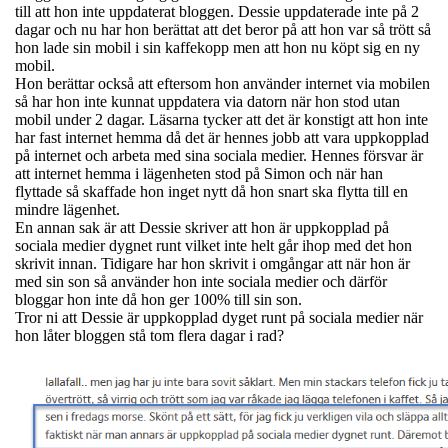
till att hon inte uppdaterat bloggen. Dessie uppdaterade inte på 2
dagar och nu har hon berättat att det beror på att hon var så trött så
hon lade sin mobil i sin kaffekopp men att hon nu köpt sig en ny
mobil.
Hon berättar också att eftersom hon använder internet via mobilen
så har hon inte kunnat uppdatera via datorn när hon stod utan
mobil under 2 dagar. Läsarna tycker att det är konstigt att hon inte
har fast internet hemma då det är hennes jobb att vara uppkopplad
på internet och arbeta med sina sociala medier. Hennes försvar är
att internet hemma i lägenheten stod på Simon och när han
flyttade så skaffade hon inget nytt då hon snart ska flytta till en
mindre lägenhet.
En annan sak är att Dessie skriver att hon är uppkopplad på
sociala medier dygnet runt vilket inte helt går ihop med det hon
skrivit innan. Tidigare har hon skrivit i omgångar att när hon är
med sin son så använder hon inte sociala medier och därför
bloggar hon inte då hon ger 100% till sin son.
Tror ni att Dessie är uppkopplad dyget runt på sociala medier när
hon låter bloggen stå tom flera dagar i rad?