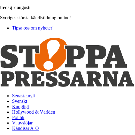
fredag 7 augusti
Sveriges största kändistidning online!
Tipsa oss om nyheter!
Senaste nytt
Svenskt
Kungligt
Hollywood & Världen
Politik
Vi avslöjar
Kändisar A-Ö