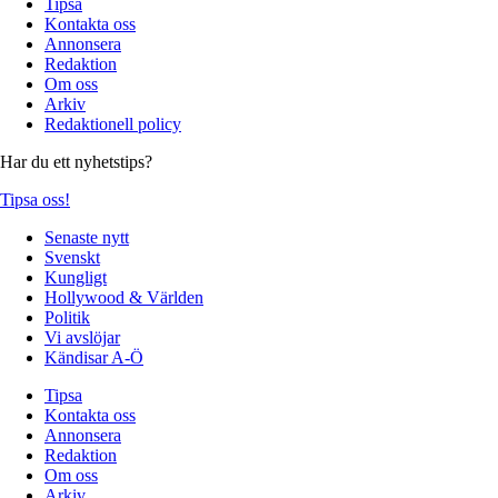
Tipsa
Kontakta oss
Annonsera
Redaktion
Om oss
Arkiv
Redaktionell policy
Har du ett nyhetstips?
Tipsa oss!
Senaste nytt
Svenskt
Kungligt
Hollywood & Världen
Politik
Vi avslöjar
Kändisar A-Ö
Tipsa
Kontakta oss
Annonsera
Redaktion
Om oss
Arkiv