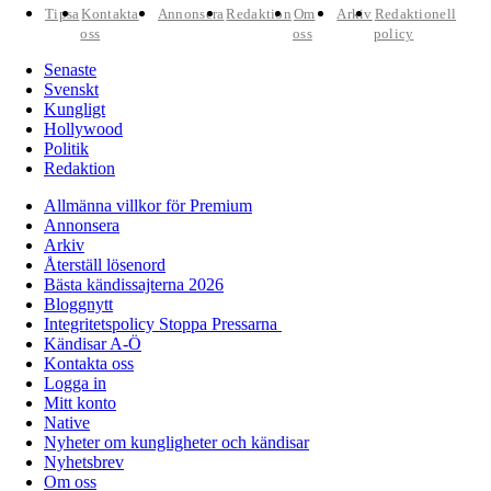
Tipsa
Kontakta
Annonsera
Redaktion
Om
Arkiv
Redaktionell
oss
oss
policy
Senaste
Svenskt
Kungligt
Hollywood
Politik
Redaktion
Allmänna villkor för Premium
Annonsera
Arkiv
Återställ lösenord
Bästa kändissajterna 2026
Bloggnytt
Integritetspolicy Stoppa Pressarna
Kändisar A-Ö
Kontakta oss
Logga in
Mitt konto
Native
Nyheter om kungligheter och kändisar
Nyhetsbrev
Om oss