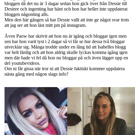
bloggen då det nu är 3 dagar sedan hon gick över från Dessie till
Desiree och ingenting har hänt och hon har heller inte uppdaterat
bloggen någonting alls.
Men den här gången så har Dessie vallt att inte ge något svar trots
att jag ser att hon läst mitt pm på instagram.
Även Paow har skrivit att hon nu är igång och bloggar igen men
sen har hon varit tyst i 2 dagar så vi får se hur dessa två bloggar
utvecklar sig. Många trodde under en lång tid att Isabelles blogg
var helt färdig och att hon aldrig skulle lyckas komma igång igen
men där hade vi fel då hon nu bloggar på och även lägger upp en
del youtubevideos.
Om ni får gissa när tror ni att Dessie faktiskt kommer uppdatera
nästa gång med någon slags info?