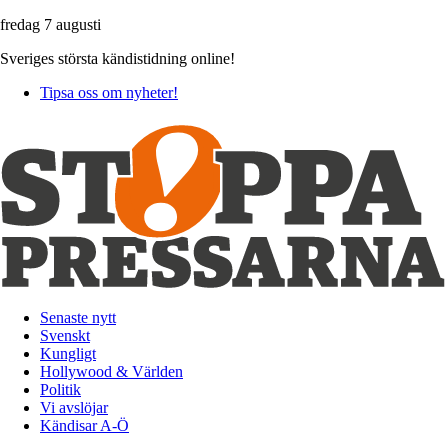
fredag 7 augusti
Sveriges största kändistidning online!
Tipsa oss om nyheter!
Senaste nytt
Svenskt
Kungligt
Hollywood & Världen
Politik
Vi avslöjar
Kändisar A-Ö