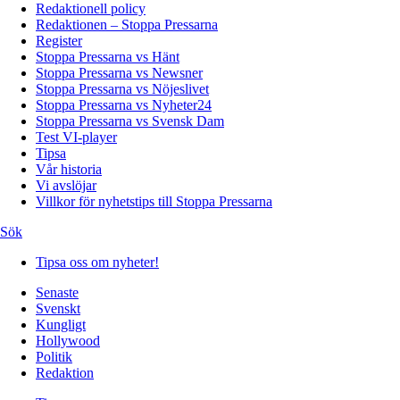
Redaktionell policy
Redaktionen – Stoppa Pressarna
Register
Stoppa Pressarna vs Hänt
Stoppa Pressarna vs Newsner
Stoppa Pressarna vs Nöjeslivet
Stoppa Pressarna vs Nyheter24
Stoppa Pressarna vs Svensk Dam
Test VI-player
Tipsa
Vår historia
Vi avslöjar
Villkor för nyhetstips till Stoppa Pressarna
Sök
Tipsa oss om nyheter!
Senaste
Svenskt
Kungligt
Hollywood
Politik
Redaktion