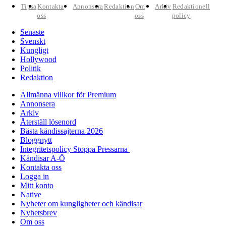
Tipsa
Kontakta
Annonsera
Redaktion
Om
Arkiv
Redaktionell
oss
oss
policy
Senaste
Svenskt
Kungligt
Hollywood
Politik
Redaktion
Allmänna villkor för Premium
Annonsera
Arkiv
Återställ lösenord
Bästa kändissajterna 2026
Bloggnytt
Integritetspolicy Stoppa Pressarna
Kändisar A-Ö
Kontakta oss
Logga in
Mitt konto
Native
Nyheter om kungligheter och kändisar
Nyhetsbrev
Om oss