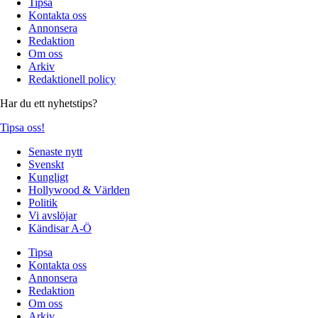
Tipsa
Kontakta oss
Annonsera
Redaktion
Om oss
Arkiv
Redaktionell policy
Har du ett nyhetstips?
Tipsa oss!
Senaste nytt
Svenskt
Kungligt
Hollywood & Världen
Politik
Vi avslöjar
Kändisar A-Ö
Tipsa
Kontakta oss
Annonsera
Redaktion
Om oss
Arkiv