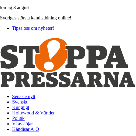
lördag 8 augusti
Sveriges största kändistidning online!
Tipsa oss om nyheter!
Senaste nytt
Svenskt
Kungligt
Hollywood & Världen
Politik
Vi avslöjar
Kändisar A-Ö