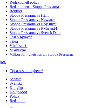
Redaktionell policy
Redaktionen – Stoppa Pressarna
Register
Stoppa Pressarna vs Hänt
Stoppa Pressarna vs Newsner
Stoppa Pressarna vs Nöjeslivet
Stoppa Pressarna vs Nyheter24
Stoppa Pressarna vs Svensk Dam
Test VI-player
Tipsa
Vår historia
Vi avslöjar
Villkor för nyhetstips till Stoppa Pressarna
Sök
Tipsa oss om nyheter!
Senaste
Svenskt
Kungligt
Hollywood
Politik
Redaktion