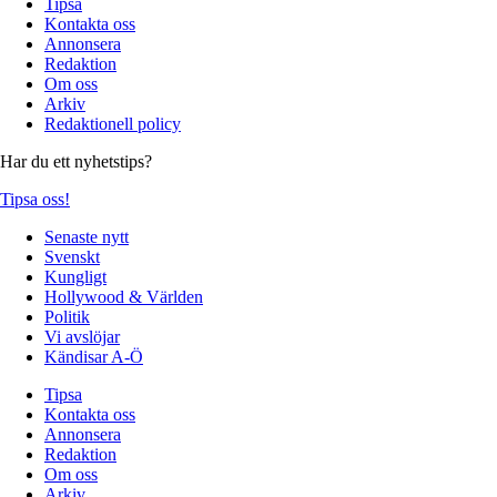
Tipsa
Kontakta oss
Annonsera
Redaktion
Om oss
Arkiv
Redaktionell policy
Har du ett nyhetstips?
Tipsa oss!
Senaste nytt
Svenskt
Kungligt
Hollywood & Världen
Politik
Vi avslöjar
Kändisar A-Ö
Tipsa
Kontakta oss
Annonsera
Redaktion
Om oss
Arkiv