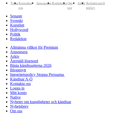
Tipsa
Kontakta
Annonsera
Redaktion
Om
Arkiv
Redaktionell
oss
oss
policy
Senaste
Svenskt
Kungligt
Hollywood
Politik
Redaktion
Allmänna villkor för Premium
Annonsera
Arkiv
Återställ lösenord
Bästa kändissajterna 2026
Bloggnytt
Integritetspolicy Stoppa Pressarna
Kändisar A-Ö
Kontakta oss
Logga in
Mitt konto
Native
Nyheter om kungligheter och kändisar
Nyhetsbrev
Om oss