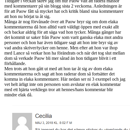
Tidigare i veckan skrev jag om hur Paow valt att radera massor
med kommentarer på sin blogg sista 2 veckorna. Anledningen är
för att Paow fått så mycket hat och kritik bland sina kommentarer
att hon nu börjat ta åt sig.
Många är nog förvånade över att Paow bryr sig om dom elaka
kommentarerna då hon alltid varit väldigt öppen med exakt allt
och backar aldrig för att säga vad hon tycker. Många gånger har
det kommit ur saker från Paow som varit ganska elaka mot andra
personer och hon har även tidigare sagt att hon inte bryr sig av
vad andra skriver/tycker om henne. Men efter att hon var ihop
med Lance så verkar hon ha förändrats och när det tog slut mellan
dom så verkade Paow bli mer sårad än hon tidigare blivit i ett
förhållande.
Men trots att hon gått ut med att hon tar åt sig av dom elaka
kommentarerna och sagt att hon raderar dom så fortsätter det
komma in elaka kommentarer. Här nedan ser ni 3 exempel och jag
vet helt ärligt inte om personen som avslutar en elak kommentar
med ett hjärta verkliegn tror att hennes/hans kommentar blir
mindre elak då.