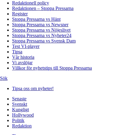
Redaktionell policy
Redaktionen – Stoppa Pressarna
Register
Stoppa Pressarna vs Hänt
Stoppa Pressarna vs Newsner
Stoppa Pressarna vs Nöjeslivet
Stoppa Pressarna vs Nyheter24
Stoppa Pressarna vs Svensk Dam
Test VI-player
Tipsa
Vår historia
Vi avslöjar
Villkor för nyhetstips till Stoppa Pressarna
Sök
Tipsa oss om nyheter!
Senaste
Svenskt
Kungligt
Hollywood
Politik
Redaktion