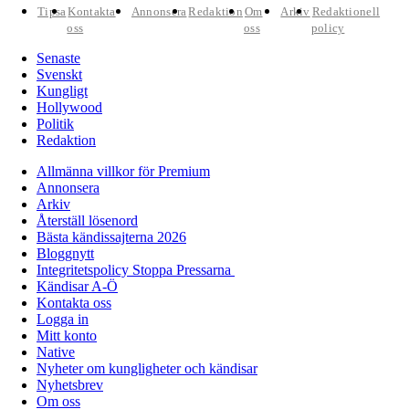
Tipsa
Kontakta
Annonsera
Redaktion
Om
Arkiv
Redaktionell
oss
oss
policy
Senaste
Svenskt
Kungligt
Hollywood
Politik
Redaktion
Allmänna villkor för Premium
Annonsera
Arkiv
Återställ lösenord
Bästa kändissajterna 2026
Bloggnytt
Integritetspolicy Stoppa Pressarna
Kändisar A-Ö
Kontakta oss
Logga in
Mitt konto
Native
Nyheter om kungligheter och kändisar
Nyhetsbrev
Om oss