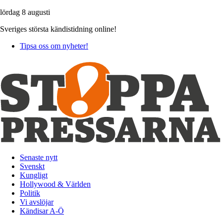
lördag 8 augusti
Sveriges största kändistidning online!
Tipsa oss om nyheter!
Senaste nytt
Svenskt
Kungligt
Hollywood & Världen
Politik
Vi avslöjar
Kändisar A-Ö