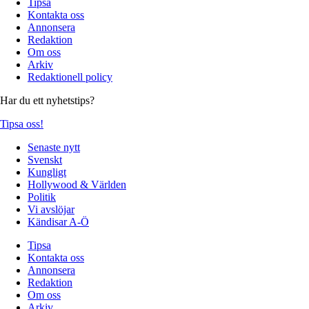
Tipsa
Kontakta oss
Annonsera
Redaktion
Om oss
Arkiv
Redaktionell policy
Har du ett nyhetstips?
Tipsa oss!
Senaste nytt
Svenskt
Kungligt
Hollywood & Världen
Politik
Vi avslöjar
Kändisar A-Ö
Tipsa
Kontakta oss
Annonsera
Redaktion
Om oss
Arkiv