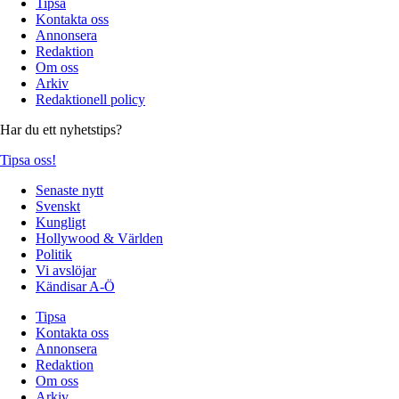
Tipsa
Kontakta oss
Annonsera
Redaktion
Om oss
Arkiv
Redaktionell policy
Har du ett nyhetstips?
Tipsa oss!
Senaste nytt
Svenskt
Kungligt
Hollywood & Världen
Politik
Vi avslöjar
Kändisar A-Ö
Tipsa
Kontakta oss
Annonsera
Redaktion
Om oss
Arkiv