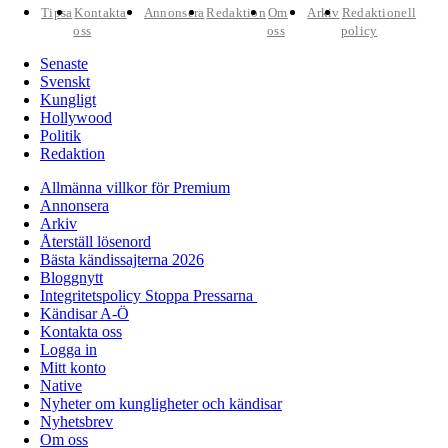
Tipsa
Kontakta
Annonsera
Redaktion
Om
Arkiv
Redaktionell
oss
oss
policy
Senaste
Svenskt
Kungligt
Hollywood
Politik
Redaktion
Allmänna villkor för Premium
Annonsera
Arkiv
Återställ lösenord
Bästa kändissajterna 2026
Bloggnytt
Integritetspolicy Stoppa Pressarna
Kändisar A-Ö
Kontakta oss
Logga in
Mitt konto
Native
Nyheter om kungligheter och kändisar
Nyhetsbrev
Om oss