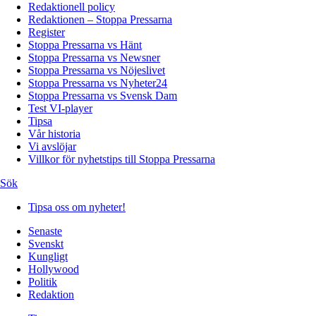
Redaktionell policy
Redaktionen – Stoppa Pressarna
Register
Stoppa Pressarna vs Hänt
Stoppa Pressarna vs Newsner
Stoppa Pressarna vs Nöjeslivet
Stoppa Pressarna vs Nyheter24
Stoppa Pressarna vs Svensk Dam
Test VI-player
Tipsa
Vår historia
Vi avslöjar
Villkor för nyhetstips till Stoppa Pressarna
Sök
Tipsa oss om nyheter!
Senaste
Svenskt
Kungligt
Hollywood
Politik
Redaktion