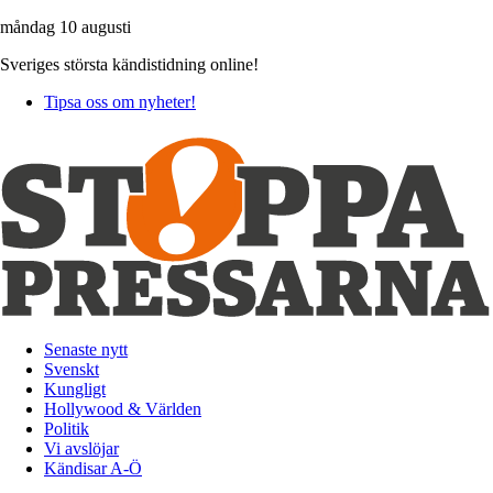
måndag 10 augusti
Sveriges största kändistidning online!
Tipsa oss om nyheter!
Senaste nytt
Svenskt
Kungligt
Hollywood & Världen
Politik
Vi avslöjar
Kändisar A-Ö