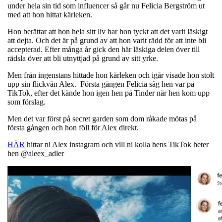
under hela sin tid som influencer så går nu Felicia Bergström ut
med att hon hittat kärleken.
Hon berättar att hon hela sitt liv har hon tyckt att det varit läskigt
att dejta. Och det är på grund av att hon varit rädd för att inte bli
accepterad. Efter många år gick den här läskiga delen över till
rädsla över att bli utnyttjad på grund av sitt yrke.
Men från ingenstans hittade hon kärleken och igår visade hon stolt
upp sin flickvän Alex. Första gången Felicia såg hen var på
TikTok, efter det kände hon igen hen på Tinder när hen kom upp
som förslag.
Men det var först på secret garden som dom råkade mötas på
första gången och hon föll för Alex direkt.
HÄR
hittar ni Alex instagram och vill ni kolla hens TikTok heter
hen @aleex_adler