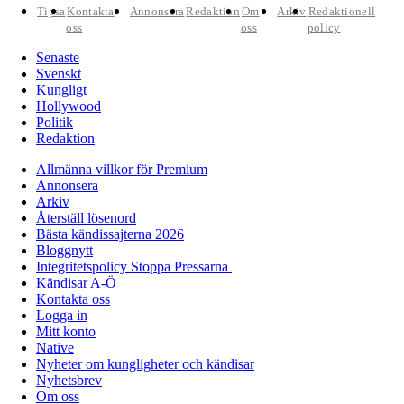
Tipsa
Kontakta
Annonsera
Redaktion
Om
Arkiv
Redaktionell
oss
oss
policy
Senaste
Svenskt
Kungligt
Hollywood
Politik
Redaktion
Allmänna villkor för Premium
Annonsera
Arkiv
Återställ lösenord
Bästa kändissajterna 2026
Bloggnytt
Integritetspolicy Stoppa Pressarna
Kändisar A-Ö
Kontakta oss
Logga in
Mitt konto
Native
Nyheter om kungligheter och kändisar
Nyhetsbrev
Om oss