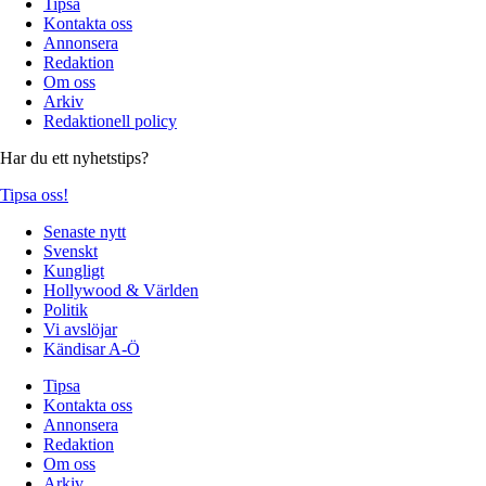
Tipsa
Kontakta oss
Annonsera
Redaktion
Om oss
Arkiv
Redaktionell policy
Har du ett nyhetstips?
Tipsa oss!
Senaste nytt
Svenskt
Kungligt
Hollywood & Världen
Politik
Vi avslöjar
Kändisar A-Ö
Tipsa
Kontakta oss
Annonsera
Redaktion
Om oss
Arkiv