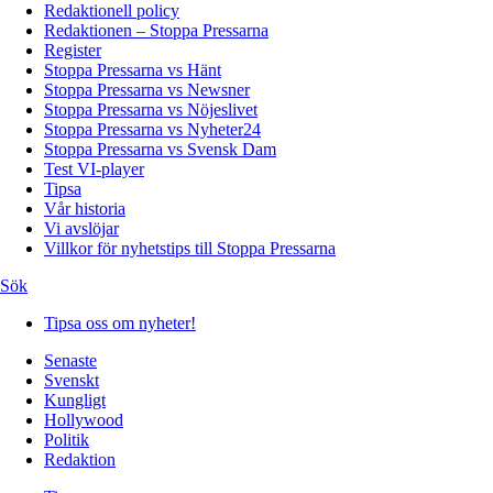
Redaktionell policy
Redaktionen – Stoppa Pressarna
Register
Stoppa Pressarna vs Hänt
Stoppa Pressarna vs Newsner
Stoppa Pressarna vs Nöjeslivet
Stoppa Pressarna vs Nyheter24
Stoppa Pressarna vs Svensk Dam
Test VI-player
Tipsa
Vår historia
Vi avslöjar
Villkor för nyhetstips till Stoppa Pressarna
Sök
Tipsa oss om nyheter!
Senaste
Svenskt
Kungligt
Hollywood
Politik
Redaktion