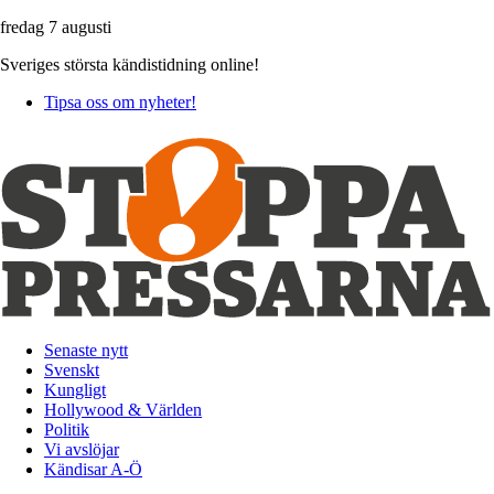
fredag 7 augusti
Sveriges största kändistidning online!
Tipsa oss om nyheter!
Senaste nytt
Svenskt
Kungligt
Hollywood & Världen
Politik
Vi avslöjar
Kändisar A-Ö