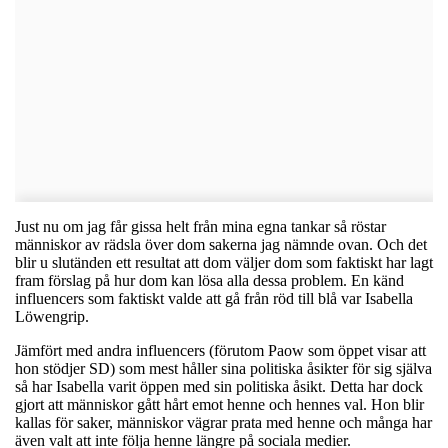
Just nu om jag får gissa helt från mina egna tankar så röstar
människor av rädsla över dom sakerna jag nämnde ovan. Och det
blir u slutänden ett resultat att dom väljer dom som faktiskt har lagt
fram förslag på hur dom kan lösa alla dessa problem. En känd
influencers som faktiskt valde att gå från röd till blå var Isabella
Löwengrip.
Jämfört med andra influencers (förutom Paow som öppet visar att
hon stödjer SD) som mest håller sina politiska åsikter för sig själva
så har Isabella varit öppen med sin politiska åsikt. Detta har dock
gjort att människor gått hårt emot henne och hennes val. Hon blir
kallas för saker, människor vägrar prata med henne och många har
även valt att inte följa henne längre på sociala medier.