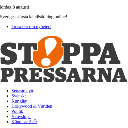
lördag 8 augusti
Sveriges största kändistidning online!
Tipsa oss om nyheter!
Senaste nytt
Svenskt
Kungligt
Hollywood & Världen
Politik
Vi avslöjar
Kändisar A-Ö