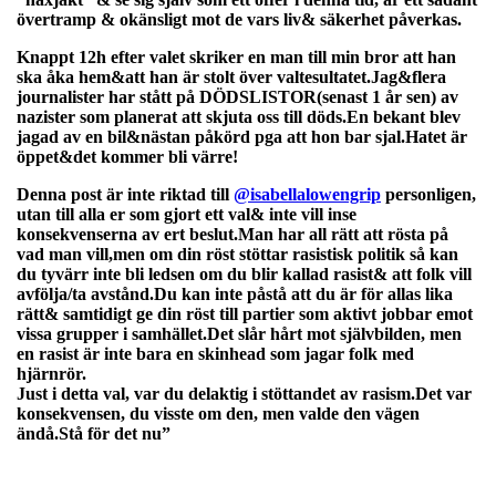
övertramp & okänsligt mot de vars liv& säkerhet påverkas.
Knappt 12h efter valet skriker en man till min bror att han
ska åka hem&att han är stolt över valtesultatet.Jag&flera
journalister har stått på DÖDSLISTOR(senast 1 år sen) av
nazister som planerat att skjuta oss till döds.En bekant blev
jagad av en bil&nästan påkörd pga att hon bar sjal.Hatet är
öppet&det kommer bli värre!
Denna post är inte riktad till
@isabellalowengrip
personligen,
utan till alla er som gjort ett val& inte vill inse
konsekvenserna av ert beslut.Man har all rätt att rösta på
vad man vill,men om din röst stöttar rasistisk politik så kan
du tyvärr inte bli ledsen om du blir kallad rasist& att folk vill
avfölja/ta avstånd.Du kan inte påstå att du är för allas lika
rätt& samtidigt ge din röst till partier som aktivt jobbar emot
vissa grupper i samhället.Det slår hårt mot självbilden, men
en rasist är inte bara en skinhead som jagar folk med
hjärnrör.
Just i detta val, var du delaktig i stöttandet av rasism.Det var
konsekvensen, du visste om den, men valde den vägen
ändå.Stå för det nu
”