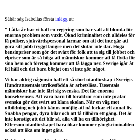
Såhär såg Isabellas första
inlägg
ut:
”
I åtta år har vi haft en regering som har valt att blunda för
enorma problem som vuxit. Ökad kriminalitet och alldeles för
få poliser, sjukvårdspersonal larmar om att det inte går att
göra sitt jobb tryggt längre men det slutar inte där. Höga
bensinpriser som gör det svårt för folk att ta sig till jobbet och
elpriser som är så höga att människor kommer att få flytta för
sina hem och företag kommer att få lägga ner. Sverige igår åt
fel håll och det bara börjat om vi inte gör något.
Vi har aldrig någonsin haft ett så stort utanförskap i Sverige.
Hundratusentals utrikesfödda är arbetslösa. Tusentals
människor har inte lärt sig svenska. Det får enorma
konsekvenser. Att vara barn till föräldrar som inte pratar
svenska gör det svårt att klara skolan. När en väg mot
utbildning och jobb känns omöjlig att nå lockar ett annat liv.
Snabba pengar, dyra bilar och att få tillhöra ett gäng. Det är
inte konstigt att det blir så, alla vill ha en tillhörighet.
Eftersom utanförskapet bara ökar kommer gängkriminaliten
också att öka om inget görs.