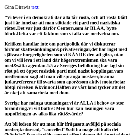
Gina Dirawis
text
:
”
Vi lever i en demokrati där alla får rösta, och att rösta blått
just i år innebar att man stöttade ett parti med nazistiska
rötter.Det var just därför Centern,som är BLÅA, bytte
block.Detta var ett faktum som vi alla var medvetna om.
Kritiken handlar inte om partipolitik där vi diskuterar
för/mot skattesänkningar&privatiseringar,det har inget med
självaste borgerligheten som vi KÄNDE den att göra, utan
om vi vill leva i ett land där högerextremismen ska vara
med&sätta agendan.1/5 av Sveriges befolkning har lagt sin
röst på ett öppet rasistisk parti med nazist kopplingar,vars
medlemmar sagt att man vill spränga moskeér,bränna
judar,refererar till svarta som apor&som aktivt motarbetar
hbtqi-rörelsen &kvinnor.Hälften av vårt land tycker att det
är okej att samarbeta med dom.
Sverige har många utmaningar,vi är ALLA i behov av stor
förändring.Vi vill bättre! Men hur kan lösningen vara
uppoffringen av allas lika rätt&värde?
Att bli ledsen för att man blir ifrågasatt,avföljd på sociala
medier,kritiserad, ”cancelled”&att ha mage att kalla det
”häxjakt” & se sig själv som ett offer i denna tid, är ett sådant