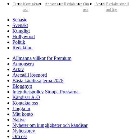
Tipsa
Kontakta
Annonsera
Redaktion
Om
Arkiv
Redaktionell
oss
oss
policy
Senaste
Svenskt
Kungligt
Hollywood
Politik
Redaktion
Allmänna villkor för Premium
Annonsera
Arkiv
Återställ lösenord
Bästa kändissajterna 2026
Bloggnytt
Integritetspolicy Stoppa Pressarna
Kändisar A-Ö
Kontakta oss
Logga in
Mitt konto
Native
Nyheter om kungligheter och kändisar
Nyhetsbrev
Om oss