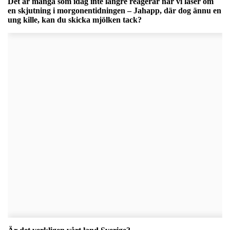
Det är många som idag inte längre reagerar när vi läser om
en skjutning i morgonentidningen – Jahapp, där dog ännu en
ung kille, kan du skicka mjölken tack?