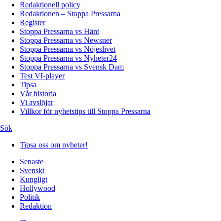
Redaktionell policy
Redaktionen – Stoppa Pressarna
Register
Stoppa Pressarna vs Hänt
Stoppa Pressarna vs Newsner
Stoppa Pressarna vs Nöjeslivet
Stoppa Pressarna vs Nyheter24
Stoppa Pressarna vs Svensk Dam
Test VI-player
Tipsa
Vår historia
Vi avslöjar
Villkor för nyhetstips till Stoppa Pressarna
Sök
Tipsa oss om nyheter!
Senaste
Svenskt
Kungligt
Hollywood
Politik
Redaktion