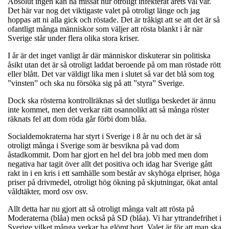
Absolut ingen kan ha missat hur otroligt infekterat årets val var.
Det här var nog det viktigaste valet på otroligt länge och jag
hoppas att ni alla gick och röstade. Det är tråkigt att se att det är så
ofantligt många människor som väljer att rösta blankt i år när
Sverige står under flera olika stora kriser.
I år är det inget vanligt år där människor diskuterar sin politiska
åsikt utan det är så otroligt laddat beroende på om man röstade rött
eller blått. Det var väldigt lika men i slutet så var det blå som tog
”vinsten” och ska nu försöka sig på att ”styra” Sverige.
Dock ska rösterna kontrollräknas så det slutliga beskedet är ännu
inte kommet, men det verkar rätt osannolikt att så många röster
räknats fel att dom röda går förbi dom blåa.
Socialdemokraterna har styrt i Sverige i 8 år nu och det är så
otroligt många i Sverige som är besvikna på vad dom
åstadkommit. Dom har gjort en hel del bra jobb med men dom
negativa har tagit över allt det positiva och idag har Sverige gått
rakt in i en kris i ett samhälle som består av skyhöga elpriser, höga
priser på drivmedel, otroligt hög ökning på skjutningar, ökat antal
våldtäkter, mord osv osv.
Allt detta har nu gjort att så otroligt många valt att rösta på
Moderaterna (blåa) men också på SD (blåa). Vi har yttrandefrihet i
Sverige vilket många verkar ha glömt bort. Valet är för att man ska