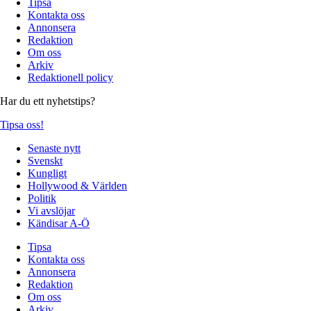
Tipsa
Kontakta oss
Annonsera
Redaktion
Om oss
Arkiv
Redaktionell policy
Har du ett nyhetstips?
Tipsa oss!
Senaste nytt
Svenskt
Kungligt
Hollywood & Världen
Politik
Vi avslöjar
Kändisar A-Ö
Tipsa
Kontakta oss
Annonsera
Redaktion
Om oss
Arkiv