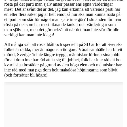
rösta på det parti man själv anser passar ens egna värderingar
mest. Det är svårt det är det, jag kan erkänna att varenda parti har
en eller flera saker jag är helt emot så hur ska man kunna rösta på
ett parti som står för något man själv inte gör? I slutänden får man
rösta på det som har mest liknande tankar och värderingar som
man själv har, men det gör också att när det man inte står för blir
verkligt kan man inte klaga!
Att många valt att rösta blått och speciellt på SD är för att Svenska
folket är rädda, mer än någonsin tidigare. Vårat samhälle har blivit
mörkt, Sverige är inte längre tryggt, människor förlorar sina jobb
för att dom inte har råd att ta sig till jobbet, folk har inte råd att bo
kvar i sina bostäder på grund av den höga elen och människor har
inte råd med mat pga dom helt makalösa höjningarna som blivit
(och fortsätter bli högre).