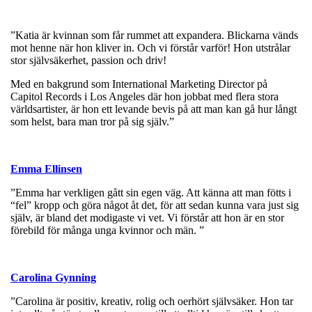
”Katia är kvinnan som får rummet att expandera. Blickarna vänds
mot henne när hon kliver in. Och vi förstår varför! Hon utstrålar
stor självsäkerhet, passion och driv!
Med en bakgrund som International Marketing Director på
Capitol Records i Los Angeles där hon jobbat med flera stora
världsartister, är hon ett levande bevis på att man kan gå hur långt
som helst, bara man tror på sig själv.”
Emma Ellinsen
”Emma har verkligen gått sin egen väg. Att känna att man fötts i
“fel” kropp och göra något åt det, för att sedan kunna vara just sig
själv, är bland det modigaste vi vet. Vi förstår att hon är en stor
förebild för många unga kvinnor och män. ”
Carolina Gynning
”Carolina är positiv, kreativ, rolig och oerhört självsäker. Hon tar