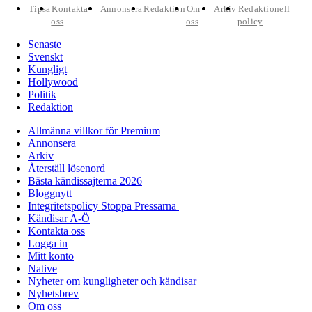
Tipsa
Kontakta
Annonsera
Redaktion
Om
Arkiv
Redaktionell
oss
oss
policy
Senaste
Svenskt
Kungligt
Hollywood
Politik
Redaktion
Allmänna villkor för Premium
Annonsera
Arkiv
Återställ lösenord
Bästa kändissajterna 2026
Bloggnytt
Integritetspolicy Stoppa Pressarna
Kändisar A-Ö
Kontakta oss
Logga in
Mitt konto
Native
Nyheter om kungligheter och kändisar
Nyhetsbrev
Om oss