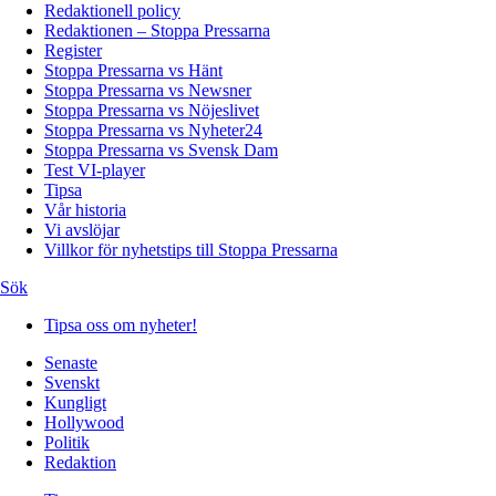
Redaktionell policy
Redaktionen – Stoppa Pressarna
Register
Stoppa Pressarna vs Hänt
Stoppa Pressarna vs Newsner
Stoppa Pressarna vs Nöjeslivet
Stoppa Pressarna vs Nyheter24
Stoppa Pressarna vs Svensk Dam
Test VI-player
Tipsa
Vår historia
Vi avslöjar
Villkor för nyhetstips till Stoppa Pressarna
Sök
Tipsa oss om nyheter!
Senaste
Svenskt
Kungligt
Hollywood
Politik
Redaktion