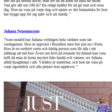
inte allt på största allvar, utan ser till att alltid ha nära till skratt.
Vad gör allt om 100 år? Ha roligt istället för att gå runt och oroa
dig. Hon tar vara på varje dag och njuter av det fantastiska liv hon
har byggt upp för sig själv och sin familj. ”
Juliana Nepomuceno
”Som modell har Juliana verkligen hela världen som sitt
vardagsrum. Hon är uppväxt i Brasilien men bor just nu i Paris.
Hon är en oerhört varm och härlig person som får alla i sitt
sällskap att må bra! Även om livet på resande fot ibland kan vara
tufft då man är borta mycket från familj och vänner, ser Juliana
alltid ljusglimtar i allt. Världen är underbar, och hon tar vara på
varje ögonblick och alla platser hon upplever. ”