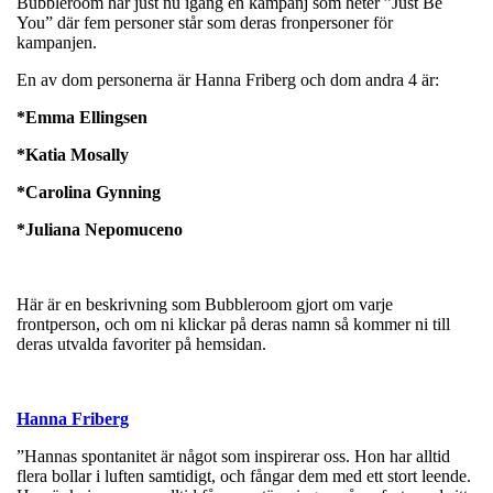
Bubbleroom har just nu igång en kampanj som heter ”Just Be
You” där fem personer står som deras fronpersoner för
kampanjen.
En av dom personerna är Hanna Friberg och dom andra 4 är:
*Emma Ellingsen
*Katia Mosally
*Carolina Gynning
*Juliana Nepomuceno
Här är en beskrivning som Bubbleroom gjort om varje
frontperson, och om ni klickar på deras namn så kommer ni till
deras utvalda favoriter på hemsidan.
Hanna Friberg
”Hannas spontanitet är något som inspirerar oss. Hon har alltid
flera bollar i luften samtidigt, och fångar dem med ett stort leende.