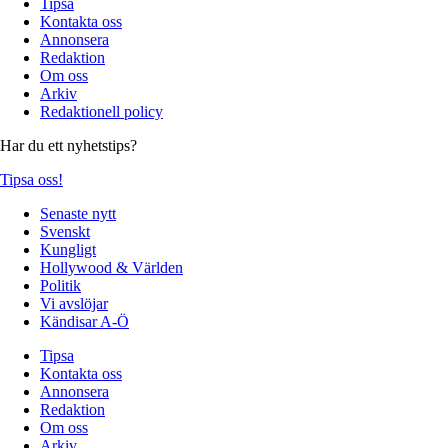
Tipsa
Kontakta oss
Annonsera
Redaktion
Om oss
Arkiv
Redaktionell policy
Har du ett nyhetstips?
Tipsa oss!
Senaste nytt
Svenskt
Kungligt
Hollywood & Världen
Politik
Vi avslöjar
Kändisar A-Ö
Tipsa
Kontakta oss
Annonsera
Redaktion
Om oss
Arkiv