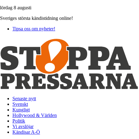
lördag 8 augusti
Sveriges största kändistidning online!
Tipsa oss om nyheter!
Senaste nytt
Svenskt
Kungligt
Hollywood & Världen
Politik
Vi avslöjar
Kändisar A-Ö