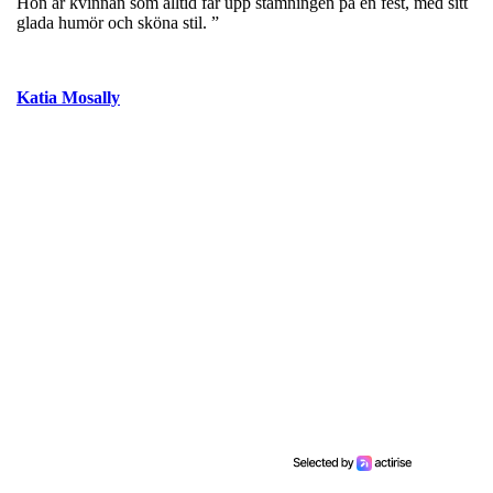
Hon är kvinnan som alltid får upp stämningen på en fest, med sitt
glada humör och sköna stil. ”
Katia Mosally