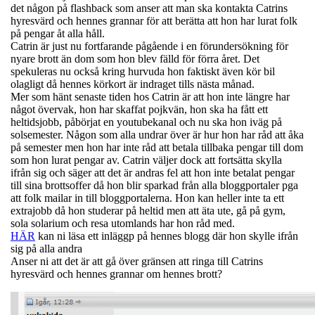
det någon på flashback som anser att man ska kontakta Catrins
hyresvärd och hennes grannar för att berätta att hon har lurat folk
på pengar åt alla håll.
Catrin är just nu fortfarande pågående i en förundersökning för
nyare brott än dom som hon blev fälld för förra året. Det
spekuleras nu också kring hurvuda hon faktiskt även kör bil
olagligt då hennes körkort är indraget tills nästa månad.
Mer som hänt senaste tiden hos Catrin är att hon inte längre har
något övervak, hon har skaffat pojkvän, hon ska ha fått ett
heltidsjobb, påbörjat en youtubekanal och nu ska hon iväg på
solsemester. Någon som alla undrar över är hur hon har råd att åka
på semester men hon har inte råd att betala tillbaka pengar till dom
som hon lurat pengar av. Catrin väljer dock att fortsätta skylla
ifrån sig och säger att det är andras fel att hon inte betalat pengar
till sina brottsoffer då hon blir sparkad från alla bloggportaler pga
att folk mailar in till bloggportalerna. Hon kan heller inte ta ett
extrajobb då hon studerar på heltid men att äta ute, gå på gym,
sola solarium och resa utomlands har hon råd med.
HÄR
kan ni läsa ett inläggp på hennes blogg där hon skylle ifrån
sig på alla andra
Anser ni att det är att gå över gränsen att ringa till Catrins
hyresvärd och hennes grannar om hennes brott?