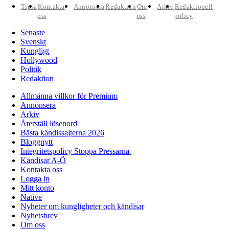
Tipsa
Kontakta
Annonsera
Redaktion
Om
Arkiv
Redaktionell
oss
oss
policy
Senaste
Svenskt
Kungligt
Hollywood
Politik
Redaktion
Allmänna villkor för Premium
Annonsera
Arkiv
Återställ lösenord
Bästa kändissajterna 2026
Bloggnytt
Integritetspolicy Stoppa Pressarna
Kändisar A-Ö
Kontakta oss
Logga in
Mitt konto
Native
Nyheter om kungligheter och kändisar
Nyhetsbrev
Om oss