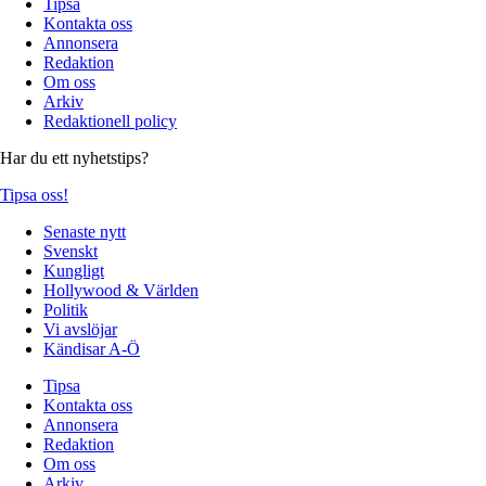
Tipsa
Kontakta oss
Annonsera
Redaktion
Om oss
Arkiv
Redaktionell policy
Har du ett nyhetstips?
Tipsa oss!
Senaste nytt
Svenskt
Kungligt
Hollywood & Världen
Politik
Vi avslöjar
Kändisar A-Ö
Tipsa
Kontakta oss
Annonsera
Redaktion
Om oss
Arkiv