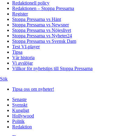
Redaktionell policy
Redaktionen – Stoppa Pressarna
Register
Stoppa Pressarna vs Hänt
Stoppa Pressarna vs Newsner
Stoppa Pressarna vs Nöjeslivet
Stoppa Pressarna vs Nyheter24
Stoppa Pressarna vs Svensk Dam
Test VI-player
Tipsa
Vår historia
Vi avslöjar
Villkor för nyhetstips till Stoppa Pressarna
Sök
Tipsa oss om nyheter!
Senaste
Svenskt
Kungligt
Hollywood
Politik
Redaktion