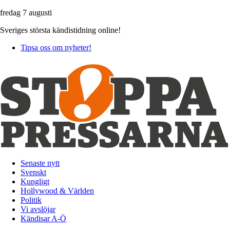
fredag 7 augusti
Sveriges största kändistidning online!
Tipsa oss om nyheter!
Senaste nytt
Svenskt
Kungligt
Hollywood & Världen
Politik
Vi avslöjar
Kändisar A-Ö