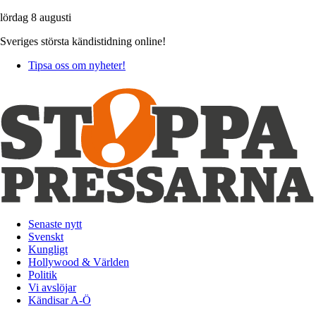
lördag 8 augusti
Sveriges största kändistidning online!
Tipsa oss om nyheter!
Senaste nytt
Svenskt
Kungligt
Hollywood & Världen
Politik
Vi avslöjar
Kändisar A-Ö