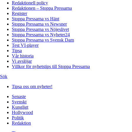
Redaktionell policy
Redaktionen – Stoppa Pressarna
Register
Stoppa Pressarna vs Hänt
Stoppa Pressarna vs Newsner
Stoppa Pressarna vs Nöjeslivet
Stoppa Pressarna vs Nyheter24
Stoppa Pressarna vs Svensk Dam
Test VI-player
Tipsa
Vår historia
Vi avslöjar
Villkor för nyhetstips till Stoppa Pressarna
Sök
Tipsa oss om nyheter!
Senaste
Svenskt
Kungligt
Hollywood
Politik
Redaktion