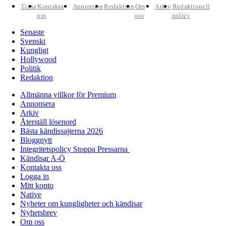
Tipsa
Kontakta
Annonsera
Redaktion
Om
Arkiv
Redaktionell
oss
oss
policy
Senaste
Svenskt
Kungligt
Hollywood
Politik
Redaktion
Allmänna villkor för Premium
Annonsera
Arkiv
Återställ lösenord
Bästa kändissajterna 2026
Bloggnytt
Integritetspolicy Stoppa Pressarna
Kändisar A-Ö
Kontakta oss
Logga in
Mitt konto
Native
Nyheter om kungligheter och kändisar
Nyhetsbrev
Om oss