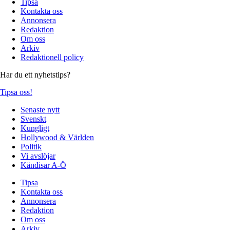
Tipsa
Kontakta oss
Annonsera
Redaktion
Om oss
Arkiv
Redaktionell policy
Har du ett nyhetstips?
Tipsa oss!
Senaste nytt
Svenskt
Kungligt
Hollywood & Världen
Politik
Vi avslöjar
Kändisar A-Ö
Tipsa
Kontakta oss
Annonsera
Redaktion
Om oss
Arkiv