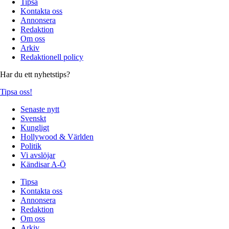
Tipsa
Kontakta oss
Annonsera
Redaktion
Om oss
Arkiv
Redaktionell policy
Har du ett nyhetstips?
Tipsa oss!
Senaste nytt
Svenskt
Kungligt
Hollywood & Världen
Politik
Vi avslöjar
Kändisar A-Ö
Tipsa
Kontakta oss
Annonsera
Redaktion
Om oss
Arkiv