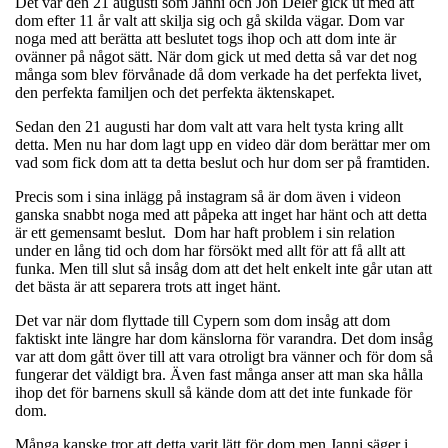
Det var den 21 augusti som Janni och Jon Deler gick ut med att
dom efter 11 år valt att skilja sig och gå skilda vägar. Dom var
noga med att berätta att beslutet togs ihop och att dom inte är
ovänner på något sätt. När dom gick ut med detta så var det nog
många som blev förvånade då dom verkade ha det perfekta livet,
den perfekta familjen och det perfekta äktenskapet.
Sedan den 21 augusti har dom valt att vara helt tysta kring allt
detta. Men nu har dom lagt upp en video där dom berättar mer om
vad som fick dom att ta detta beslut och hur dom ser på framtiden.
Precis som i sina inlägg på instagram så är dom även i videon
ganska snabbt noga med att påpeka att inget har hänt och att detta
är ett gemensamt beslut. Dom har haft problem i sin relation
under en lång tid och dom har försökt med allt för att få allt att
funka. Men till slut så insåg dom att det helt enkelt inte går utan att
det bästa är att separera trots att inget hänt.
Det var när dom flyttade till Cypern som dom insåg att dom
faktiskt inte längre har dom känslorna för varandra. Det dom insåg
var att dom gått över till att vara otroligt bra vänner och för dom så
fungerar det väldigt bra. Även fast många anser att man ska hålla
ihop det för barnens skull så kände dom att det inte funkade för
dom.
Många kanske tror att detta varit lätt för dom men Janni säger i