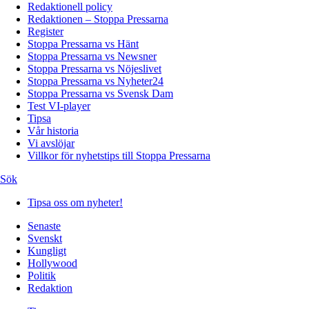
Redaktionell policy
Redaktionen – Stoppa Pressarna
Register
Stoppa Pressarna vs Hänt
Stoppa Pressarna vs Newsner
Stoppa Pressarna vs Nöjeslivet
Stoppa Pressarna vs Nyheter24
Stoppa Pressarna vs Svensk Dam
Test VI-player
Tipsa
Vår historia
Vi avslöjar
Villkor för nyhetstips till Stoppa Pressarna
Sök
Tipsa oss om nyheter!
Senaste
Svenskt
Kungligt
Hollywood
Politik
Redaktion