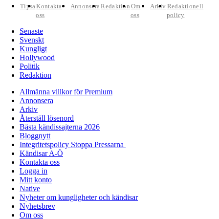
Tipsa
Kontakta
Annonsera
Redaktion
Om
Arkiv
Redaktionell
oss
oss
policy
Senaste
Svenskt
Kungligt
Hollywood
Politik
Redaktion
Allmänna villkor för Premium
Annonsera
Arkiv
Återställ lösenord
Bästa kändissajterna 2026
Bloggnytt
Integritetspolicy Stoppa Pressarna
Kändisar A-Ö
Kontakta oss
Logga in
Mitt konto
Native
Nyheter om kungligheter och kändisar
Nyhetsbrev
Om oss