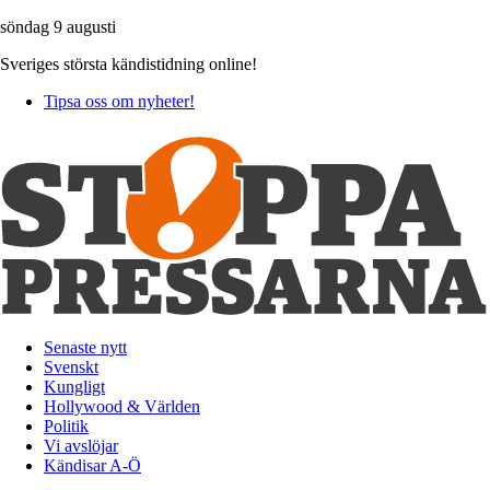
söndag 9 augusti
Sveriges största kändistidning online!
Tipsa oss om nyheter!
Senaste nytt
Svenskt
Kungligt
Hollywood & Världen
Politik
Vi avslöjar
Kändisar A-Ö