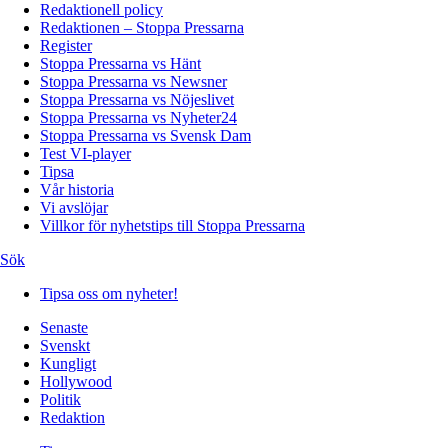
Redaktionell policy
Redaktionen – Stoppa Pressarna
Register
Stoppa Pressarna vs Hänt
Stoppa Pressarna vs Newsner
Stoppa Pressarna vs Nöjeslivet
Stoppa Pressarna vs Nyheter24
Stoppa Pressarna vs Svensk Dam
Test VI-player
Tipsa
Vår historia
Vi avslöjar
Villkor för nyhetstips till Stoppa Pressarna
Sök
Tipsa oss om nyheter!
Senaste
Svenskt
Kungligt
Hollywood
Politik
Redaktion