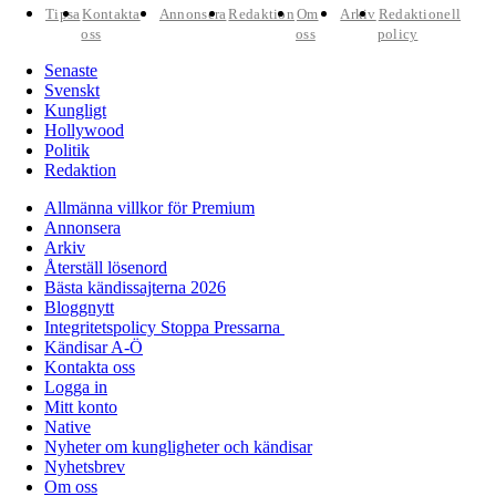
Tipsa
Kontakta
Annonsera
Redaktion
Om
Arkiv
Redaktionell
oss
oss
policy
Senaste
Svenskt
Kungligt
Hollywood
Politik
Redaktion
Allmänna villkor för Premium
Annonsera
Arkiv
Återställ lösenord
Bästa kändissajterna 2026
Bloggnytt
Integritetspolicy Stoppa Pressarna
Kändisar A-Ö
Kontakta oss
Logga in
Mitt konto
Native
Nyheter om kungligheter och kändisar
Nyhetsbrev
Om oss