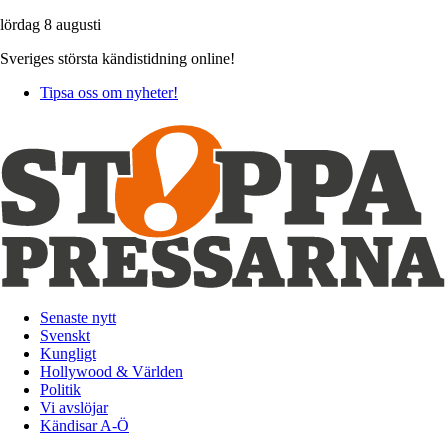
lördag 8 augusti
Sveriges största kändistidning online!
Tipsa oss om nyheter!
Senaste nytt
Svenskt
Kungligt
Hollywood & Världen
Politik
Vi avslöjar
Kändisar A-Ö