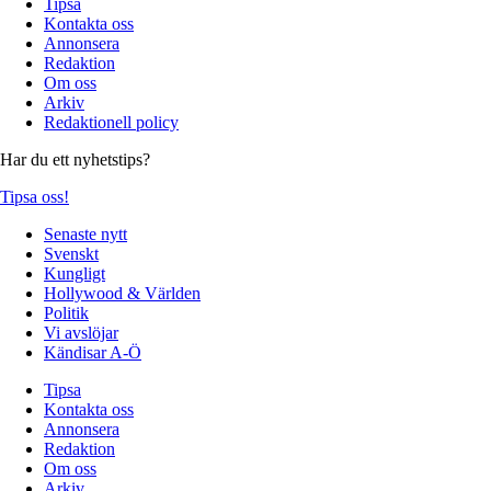
Tipsa
Kontakta oss
Annonsera
Redaktion
Om oss
Arkiv
Redaktionell policy
Har du ett nyhetstips?
Tipsa oss!
Senaste nytt
Svenskt
Kungligt
Hollywood & Världen
Politik
Vi avslöjar
Kändisar A-Ö
Tipsa
Kontakta oss
Annonsera
Redaktion
Om oss
Arkiv