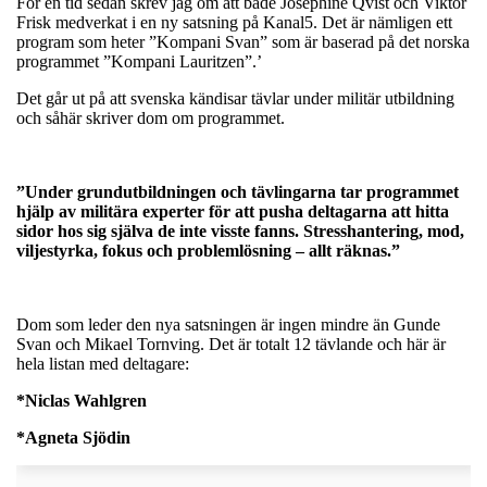
För en tid sedan skrev jag om att både Josephine Qvist och Viktor
Frisk medverkat i en ny satsning på Kanal5. Det är nämligen ett
program som heter ”Kompani Svan” som är baserad på det norska
programmet ”Kompani Lauritzen”.’
Det går ut på att svenska kändisar tävlar under militär utbildning
och såhär skriver dom om programmet.
”
Under grundutbildningen och tävlingarna tar programmet
hjälp av militära experter för att pusha deltagarna att hitta
sidor hos sig själva de inte visste fanns. Stresshantering, mod,
viljestyrka, fokus och problemlösning – allt räknas.”
Dom som leder den nya satsningen är ingen mindre än Gunde
Svan och Mikael Tornving. Det är totalt 12 tävlande och här är
hela listan med deltagare:
*Niclas Wahlgren
*Agneta Sjödin