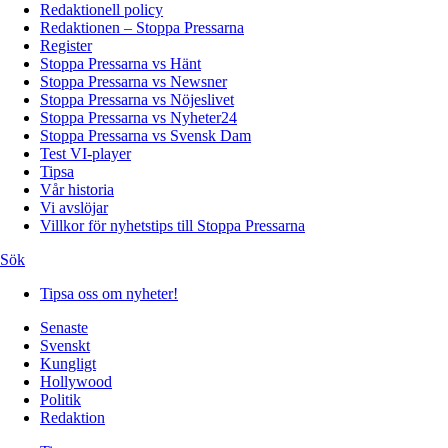
Redaktionell policy
Redaktionen – Stoppa Pressarna
Register
Stoppa Pressarna vs Hänt
Stoppa Pressarna vs Newsner
Stoppa Pressarna vs Nöjeslivet
Stoppa Pressarna vs Nyheter24
Stoppa Pressarna vs Svensk Dam
Test VI-player
Tipsa
Vår historia
Vi avslöjar
Villkor för nyhetstips till Stoppa Pressarna
Sök
Tipsa oss om nyheter!
Senaste
Svenskt
Kungligt
Hollywood
Politik
Redaktion