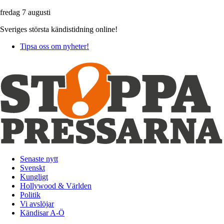
fredag 7 augusti
Sveriges största kändistidning online!
Tipsa oss om nyheter!
Senaste nytt
Svenskt
Kungligt
Hollywood & Världen
Politik
Vi avslöjar
Kändisar A-Ö