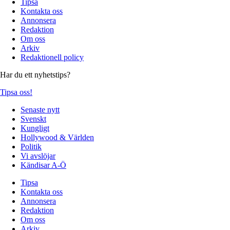
Tipsa
Kontakta oss
Annonsera
Redaktion
Om oss
Arkiv
Redaktionell policy
Har du ett nyhetstips?
Tipsa oss!
Senaste nytt
Svenskt
Kungligt
Hollywood & Världen
Politik
Vi avslöjar
Kändisar A-Ö
Tipsa
Kontakta oss
Annonsera
Redaktion
Om oss
Arkiv