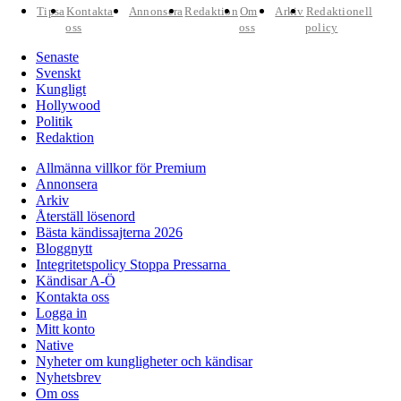
Tipsa
Kontakta
Annonsera
Redaktion
Om
Arkiv
Redaktionell
oss
oss
policy
Senaste
Svenskt
Kungligt
Hollywood
Politik
Redaktion
Allmänna villkor för Premium
Annonsera
Arkiv
Återställ lösenord
Bästa kändissajterna 2026
Bloggnytt
Integritetspolicy Stoppa Pressarna
Kändisar A-Ö
Kontakta oss
Logga in
Mitt konto
Native
Nyheter om kungligheter och kändisar
Nyhetsbrev
Om oss