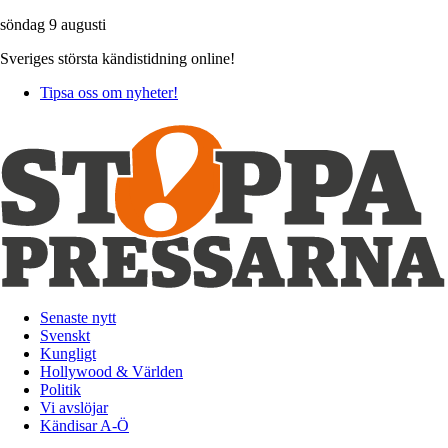
söndag 9 augusti
Sveriges största kändistidning online!
Tipsa oss om nyheter!
Senaste nytt
Svenskt
Kungligt
Hollywood & Världen
Politik
Vi avslöjar
Kändisar A-Ö