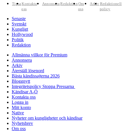
Tipsa
Kontakta
Annonsera
Redaktion
Om
Arkiv
Redaktionell
oss
oss
policy
Senaste
Svenskt
Kungligt
Hollywood
Politik
Redaktion
Allmänna villkor för Premium
Annonsera
Arkiv
Återställ lösenord
Bästa kändissajterna 2026
Bloggnytt
Integritetspolicy Stoppa Pressarna
Kändisar A-Ö
Kontakta oss
Logga in
Mitt konto
Native
Nyheter om kungligheter och kändisar
Nyhetsbrev
Om oss