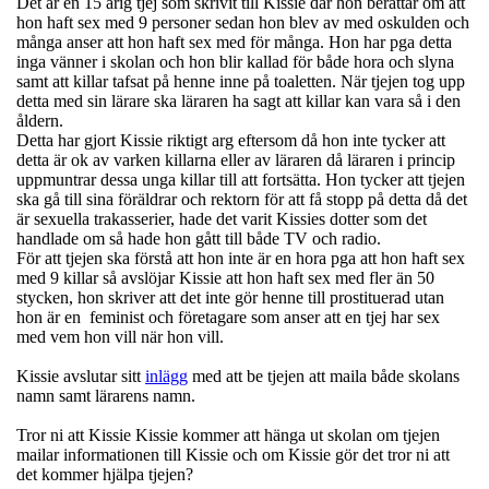
Det är en 15 årig tjej som skrivit till Kissie där hon berättar om att
hon haft sex med 9 personer sedan hon blev av med oskulden och
många anser att hon haft sex med för många. Hon har pga detta
inga vänner i skolan och hon blir kallad för både hora och slyna
samt att killar tafsat på henne inne på toaletten. När tjejen tog upp
detta med sin lärare ska läraren ha sagt att killar kan vara så i den
åldern.
Detta har gjort Kissie riktigt arg eftersom då hon inte tycker att
detta är ok av varken killarna eller av läraren då läraren i princip
uppmuntrar dessa unga killar till att fortsätta. Hon tycker att tjejen
ska gå till sina föräldrar och rektorn för att få stopp på detta då det
är sexuella trakasserier, hade det varit Kissies dotter som det
handlade om så hade hon gått till både TV och radio.
För att tjejen ska förstå att hon inte är en hora pga att hon haft sex
med 9 killar så avslöjar Kissie att hon haft sex med fler än 50
stycken, hon skriver att det inte gör henne till prostituerad utan
hon är en feminist och företagare som anser att en tjej har sex
med vem hon vill när hon vill.
Kissie avslutar sitt
inlägg
med att be tjejen att maila både skolans
namn samt lärarens namn.
Tror ni att Kissie Kissie kommer att hänga ut skolan om tjejen
mailar informationen till Kissie och om Kissie gör det tror ni att
det kommer hjälpa tjejen?