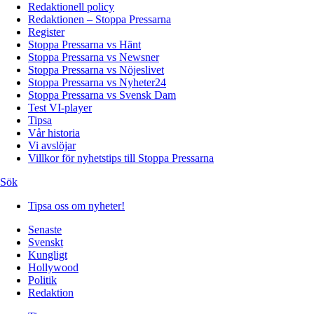
Redaktionell policy
Redaktionen – Stoppa Pressarna
Register
Stoppa Pressarna vs Hänt
Stoppa Pressarna vs Newsner
Stoppa Pressarna vs Nöjeslivet
Stoppa Pressarna vs Nyheter24
Stoppa Pressarna vs Svensk Dam
Test VI-player
Tipsa
Vår historia
Vi avslöjar
Villkor för nyhetstips till Stoppa Pressarna
Sök
Tipsa oss om nyheter!
Senaste
Svenskt
Kungligt
Hollywood
Politik
Redaktion