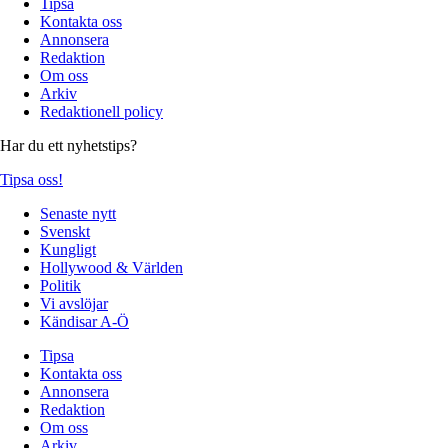
Tipsa
Kontakta oss
Annonsera
Redaktion
Om oss
Arkiv
Redaktionell policy
Har du ett nyhetstips?
Tipsa oss!
Senaste nytt
Svenskt
Kungligt
Hollywood & Världen
Politik
Vi avslöjar
Kändisar A-Ö
Tipsa
Kontakta oss
Annonsera
Redaktion
Om oss
Arkiv