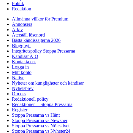
Politik
Redaktion
Allmänna villkor för Premium
Annonsera
Arkiv
Återställ lösenord
Bästa kändissajterna 2026
Bloggnytt
Integritetspolicy Stoppa Pressarna
Kändisar A-Ö
Kontakta oss
Logga in
Mitt konto
Native
Nyheter om kungligheter och kändisar
Nyhetsbrev
Om oss
Redaktionell policy
Redaktionen – Stoppa Pressarna
Register
Stoppa Pressarna vs Hänt
Stoppa Pressarna vs Newsner
Stoppa Pressarna vs Nöjeslivet
Stoppa Pressarna vs Nyheter24