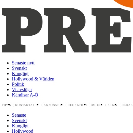
Senaste nytt
Svenskt
Kungligt
Hollywood & Världen
Politik
Vi avslöjar
Kändisar A-Ö
TIPSA
KONTAKTA OSS
ANNONSERA
REDAKTION
OM OSS
ARKIV
REDAK
Senaste
Svenskt
Kungligt
Hollywood