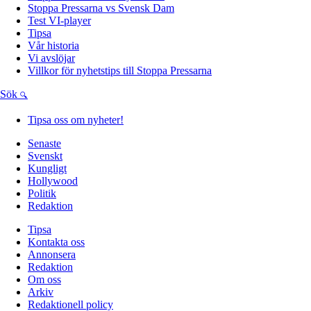
Stoppa Pressarna vs Svensk Dam
Test VI-player
Tipsa
Vår historia
Vi avslöjar
Villkor för nyhetstips till Stoppa Pressarna
Sök
Tipsa oss om nyheter!
Senaste
Svenskt
Kungligt
Hollywood
Politik
Redaktion
Tipsa
Kontakta oss
Annonsera
Redaktion
Om oss
Arkiv
Redaktionell policy