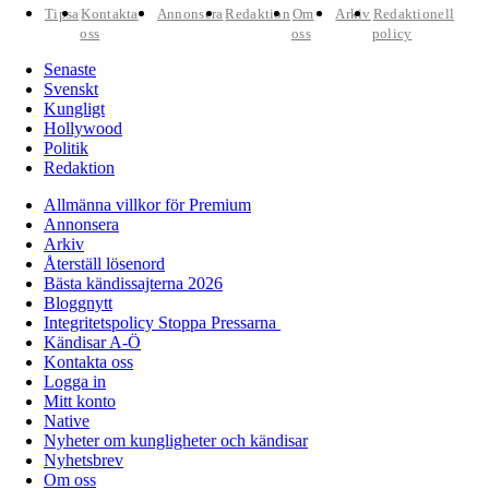
Tipsa
Kontakta
Annonsera
Redaktion
Om
Arkiv
Redaktionell
oss
oss
policy
Senaste
Svenskt
Kungligt
Hollywood
Politik
Redaktion
Allmänna villkor för Premium
Annonsera
Arkiv
Återställ lösenord
Bästa kändissajterna 2026
Bloggnytt
Integritetspolicy Stoppa Pressarna
Kändisar A-Ö
Kontakta oss
Logga in
Mitt konto
Native
Nyheter om kungligheter och kändisar
Nyhetsbrev
Om oss