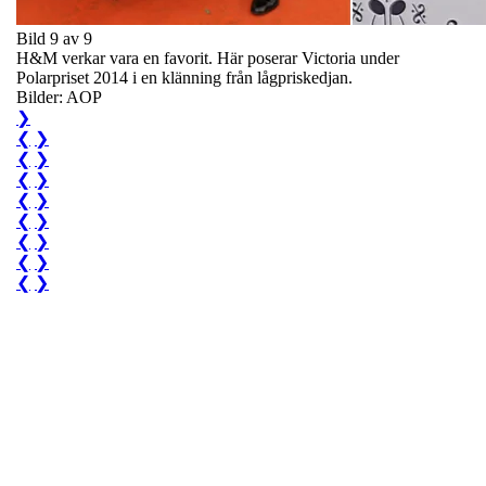
Bild 9 av 9
H&M verkar vara en favorit. Här poserar Victoria under
Polarpriset 2014 i en klänning från lågpriskedjan.
Bilder: AOP
❯
❮
❯
❮
❯
❮
❯
❮
❯
❮
❯
❮
❯
❮
❯
❮
❯