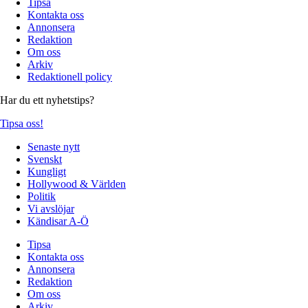
Tipsa
Kontakta oss
Annonsera
Redaktion
Om oss
Arkiv
Redaktionell policy
Har du ett nyhetstips?
Tipsa oss!
Senaste nytt
Svenskt
Kungligt
Hollywood & Världen
Politik
Vi avslöjar
Kändisar A-Ö
Tipsa
Kontakta oss
Annonsera
Redaktion
Om oss
Arkiv