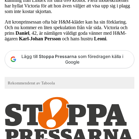
klänning från Lindex för bara 699 kronor. Flera modeskribenter
har hyllat Victoria för att hon även väljjer att visa upp sig i plagg
som inte kostar skjortan.
Att kronprinsessan ofta bär H&M-kläder kan ha sin förklaring.
Och nu kommer en liten spekulation från vår sida. Victoria och
prins
Daniel
, 42, är nämligen väldigt goda vänner med H&M-
ägaren
Karl-Johan Persson
och hans hustru
Leoni
.
Lägg till
Stoppa Pressarna
som föredragen källa i
Google