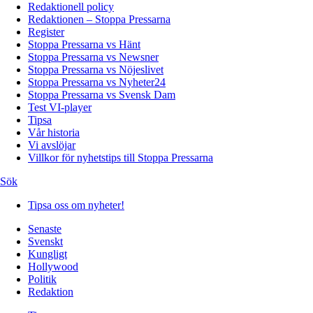
Redaktionell policy
Redaktionen – Stoppa Pressarna
Register
Stoppa Pressarna vs Hänt
Stoppa Pressarna vs Newsner
Stoppa Pressarna vs Nöjeslivet
Stoppa Pressarna vs Nyheter24
Stoppa Pressarna vs Svensk Dam
Test VI-player
Tipsa
Vår historia
Vi avslöjar
Villkor för nyhetstips till Stoppa Pressarna
Sök
Tipsa oss om nyheter!
Senaste
Svenskt
Kungligt
Hollywood
Politik
Redaktion