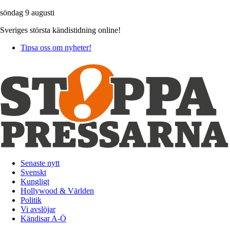
söndag 9 augusti
Sveriges största kändistidning online!
Tipsa oss om nyheter!
Senaste nytt
Svenskt
Kungligt
Hollywood & Världen
Politik
Vi avslöjar
Kändisar A-Ö