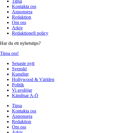
Tipsa
Kontakta oss
Annonsera
Redaktion
Om oss
Arkiv
Redaktionell policy
Har du ett nyhetstips?
Tipsa oss!
Senaste nytt
Svenskt
Kungligt
Hollywood & Världen
Politik
Vi avslöjar
Kändisar A-Ö
Tipsa
Kontakta oss
Annonsera
Redaktion
Om oss
Arkiv