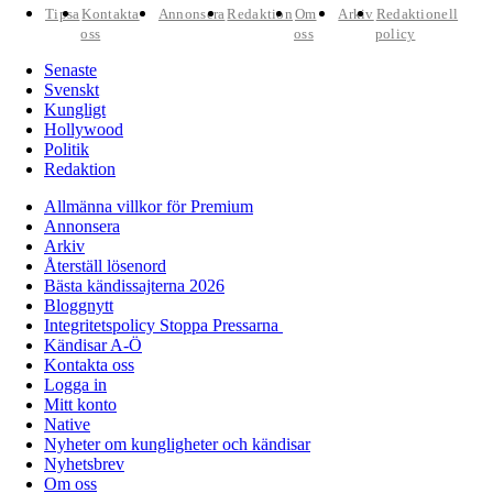
Tipsa
Kontakta
Annonsera
Redaktion
Om
Arkiv
Redaktionell
oss
oss
policy
Senaste
Svenskt
Kungligt
Hollywood
Politik
Redaktion
Allmänna villkor för Premium
Annonsera
Arkiv
Återställ lösenord
Bästa kändissajterna 2026
Bloggnytt
Integritetspolicy Stoppa Pressarna
Kändisar A-Ö
Kontakta oss
Logga in
Mitt konto
Native
Nyheter om kungligheter och kändisar
Nyhetsbrev
Om oss