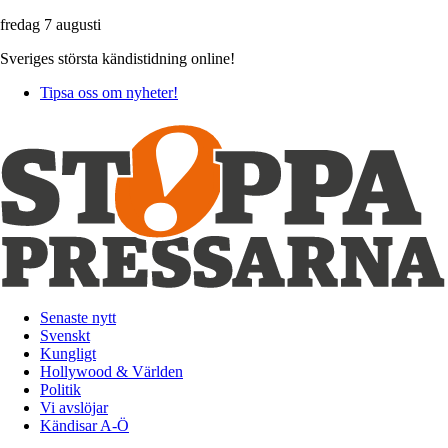
fredag 7 augusti
Sveriges största kändistidning online!
Tipsa oss om nyheter!
Senaste nytt
Svenskt
Kungligt
Hollywood & Världen
Politik
Vi avslöjar
Kändisar A-Ö