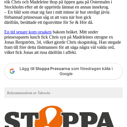
rök Chris och Madeleine ihop på öppen gata på Östermalm i
Stockholm efter att de upprörda lämnat en annan innekrog.
– En bild som etsat sig fast i mitt minne är hur otroligt jävla
förbannad prinsessan såg ut att vara när hon gick
därifrån, berättade ett ögonvittne för Se & Hör då.
En tid senare kom orsaken
bakom bråket. Mitt under
prinsessparets lunch fick Chris syn på Madeleines otrogne ex
Jonas Bergström, 34, vilket gjorde Chris skogstokig. Han stegade
fram till före detta fästmannen för att säga några väl valda ord,
vilket fick Jonas att rusa därifrån i affekt.
Lägg till
Stoppa Pressarna
som föredragen källa i
Google