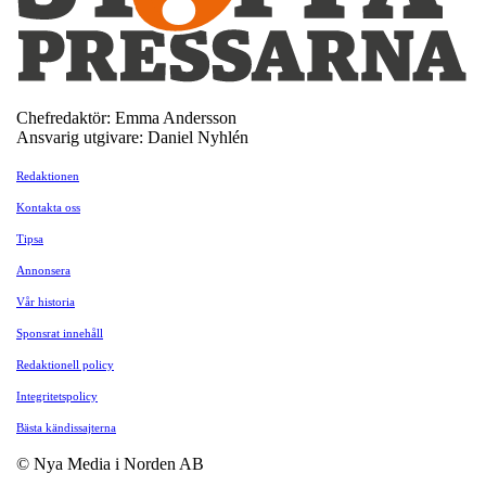
Chefredaktör: Emma Andersson
Ansvarig utgivare: Daniel Nyhlén
Redaktionen
Kontakta oss
Tipsa
Annonsera
Vår historia
Sponsrat innehåll
Redaktionell policy
Integritetspolicy
Bästa kändissajterna
© Nya Media i Norden AB