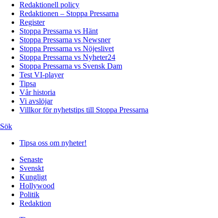
Redaktionell policy
Redaktionen – Stoppa Pressarna
Register
Stoppa Pressarna vs Hänt
Stoppa Pressarna vs Newsner
Stoppa Pressarna vs Nöjeslivet
Stoppa Pressarna vs Nyheter24
Stoppa Pressarna vs Svensk Dam
Test VI-player
Tipsa
Vår historia
Vi avslöjar
Villkor för nyhetstips till Stoppa Pressarna
Sök
Tipsa oss om nyheter!
Senaste
Svenskt
Kungligt
Hollywood
Politik
Redaktion