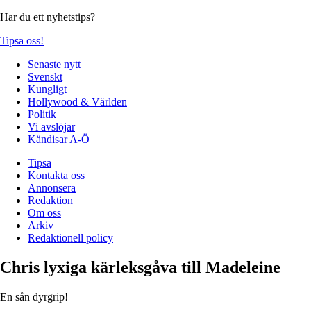
Har du ett nyhetstips?
Tipsa oss!
Senaste nytt
Svenskt
Kungligt
Hollywood & Världen
Politik
Vi avslöjar
Kändisar A-Ö
Tipsa
Kontakta oss
Annonsera
Redaktion
Om oss
Arkiv
Redaktionell policy
Chris lyxiga kärleksgåva till Madeleine
En sån dyrgrip!