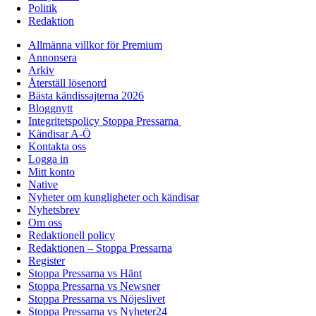
Politik
Redaktion
Allmänna villkor för Premium
Annonsera
Arkiv
Återställ lösenord
Bästa kändissajterna 2026
Bloggnytt
Integritetspolicy Stoppa Pressarna
Kändisar A-Ö
Kontakta oss
Logga in
Mitt konto
Native
Nyheter om kungligheter och kändisar
Nyhetsbrev
Om oss
Redaktionell policy
Redaktionen – Stoppa Pressarna
Register
Stoppa Pressarna vs Hänt
Stoppa Pressarna vs Newsner
Stoppa Pressarna vs Nöjeslivet
Stoppa Pressarna vs Nyheter24