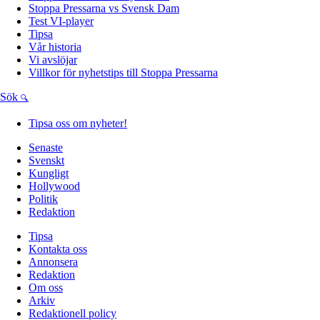
Stoppa Pressarna vs Svensk Dam
Test VI-player
Tipsa
Vår historia
Vi avslöjar
Villkor för nyhetstips till Stoppa Pressarna
Sök
Tipsa oss om nyheter!
Senaste
Svenskt
Kungligt
Hollywood
Politik
Redaktion
Tipsa
Kontakta oss
Annonsera
Redaktion
Om oss
Arkiv
Redaktionell policy