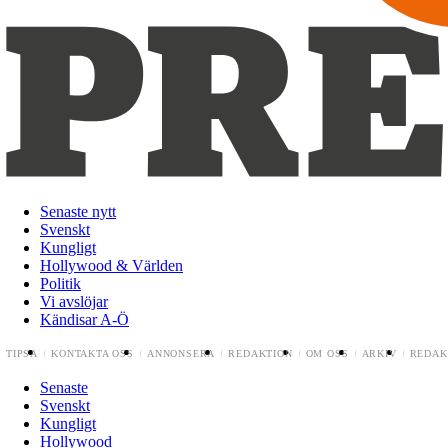
Senaste nytt
Svenskt
Kungligt
Hollywood & Världen
Politik
Vi avslöjar
Kändisar A-Ö
TIPSA
KONTAKTA OSS
ANNONSERA
REDAKTION
OM OSS
ARKIV
REDAK
Senaste
Svenskt
Kungligt
Hollywood