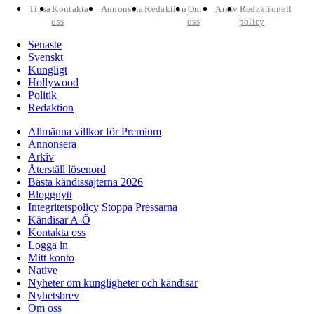
Tipsa
Kontakta
Annonsera
Redaktion
Om
Arkiv
Redaktionell
oss
oss
policy
Senaste
Svenskt
Kungligt
Hollywood
Politik
Redaktion
Allmänna villkor för Premium
Annonsera
Arkiv
Återställ lösenord
Bästa kändissajterna 2026
Bloggnytt
Integritetspolicy Stoppa Pressarna
Kändisar A-Ö
Kontakta oss
Logga in
Mitt konto
Native
Nyheter om kungligheter och kändisar
Nyhetsbrev
Om oss