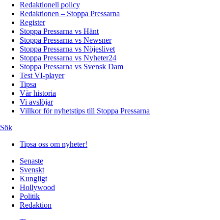
Redaktionell policy
Redaktionen – Stoppa Pressarna
Register
Stoppa Pressarna vs Hänt
Stoppa Pressarna vs Newsner
Stoppa Pressarna vs Nöjeslivet
Stoppa Pressarna vs Nyheter24
Stoppa Pressarna vs Svensk Dam
Test VI-player
Tipsa
Vår historia
Vi avslöjar
Villkor för nyhetstips till Stoppa Pressarna
Sök
Tipsa oss om nyheter!
Senaste
Svenskt
Kungligt
Hollywood
Politik
Redaktion