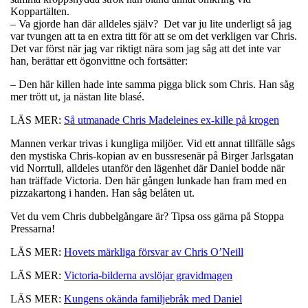
Koppartälten.
– Va gjorde han där alldeles själv? Det var ju lite underligt så jag
var tvungen att ta en extra titt för att se om det verkligen var Chris.
Det var först när jag var riktigt nära som jag såg att det inte var
han, berättar ett ögonvittne och fortsätter:
– Den här killen hade inte samma pigga blick som Chris. Han såg
mer trött ut, ja nästan lite blasé.
LÄS MER:
Så utmanade Chris Madeleines ex-kille på krogen
Mannen verkar trivas i kungliga miljöer. Vid ett annat tillfälle sågs
den mystiska Chris-kopian av en bussresenär på Birger Jarlsgatan
vid Norrtull, alldeles utanför den lägenhet där Daniel bodde när
han träffade Victoria. Den här gången lunkade han fram med en
pizzakartong i handen. Han såg belåten ut.
Vet du vem Chris dubbelgångare är? Tipsa oss gärna på Stoppa
Pressarna!
LÄS MER:
Hovets märkliga försvar av Chris O’Neill
LÄS MER:
Victoria-bilderna avslöjar gravidmagen
LÄS MER:
Kungens okända familjebråk med Daniel