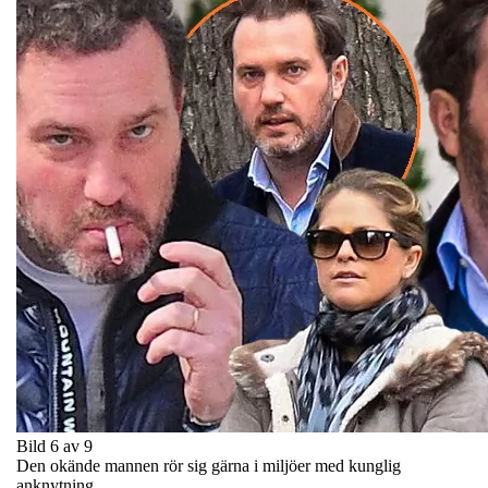
Bild 6 av 9
Den okände mannen rör sig gärna i miljöer med kunglig
anknytning.