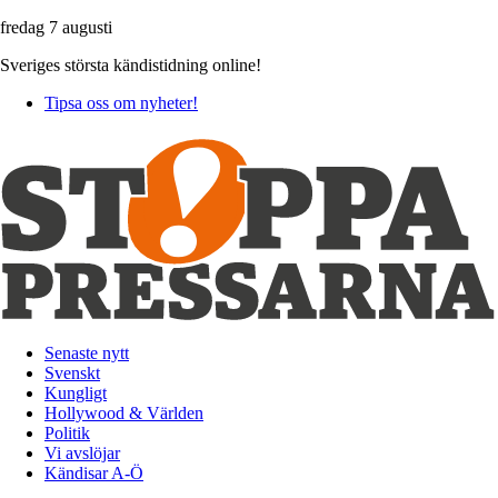
fredag 7 augusti
Sveriges största kändistidning online!
Tipsa oss om nyheter!
Senaste nytt
Svenskt
Kungligt
Hollywood & Världen
Politik
Vi avslöjar
Kändisar A-Ö