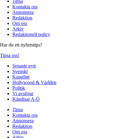
Tipsa
Kontakta oss
Annonsera
Redaktion
Om oss
Arkiv
Redaktionell policy
Har du ett nyhetstips?
Tipsa oss!
Senaste nytt
Svenskt
Kungligt
Hollywood & Världen
Politik
Vi avslöjar
Kändisar A-Ö
Tipsa
Kontakta oss
Annonsera
Redaktion
Om oss
Arkiv