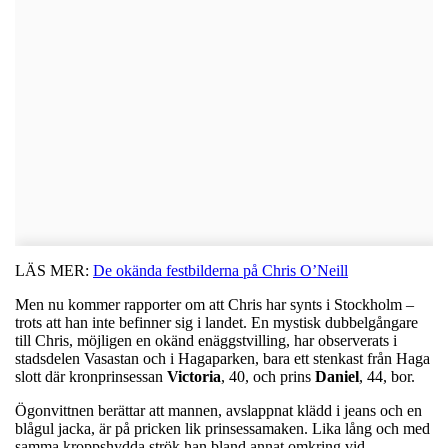
LÄS MER:
De okända festbilderna på Chris O’Neill
Men nu kommer rapporter om att Chris har synts i Stockholm –
trots att han inte befinner sig i landet. En mystisk dubbelgångare
till Chris, möjligen en okänd enäggstvilling, har observerats i
stadsdelen Vasastan och i Hagaparken, bara ett stenkast från Haga
slott där kronprinsessan
Victoria
, 40, och prins
Daniel
, 44, bor.
Ögonvittnen berättar att mannen, avslappnat klädd i jeans och en
blågul jacka, är på pricken lik prinsessamaken. Lika lång och med
samma kroppshydda strök han bland annat omkring vid