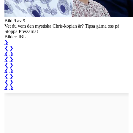
Bild 9 av 9
Vet du vem den mystiska Chris-kopian är? Tipsa gärna oss på
Stoppa Pressarna!
Bilder: IBL
❯
❮
❯
❮
❯
❮
❯
❮
❯
❮
❯
❮
❯
❮
❯
❮
❯