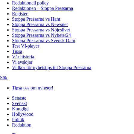
Redaktionell policy
Redaktionen – Stoppa Pressarna
Register
Stoppa Pressarna vs Hänt
Stoppa Pressarna vs Newsner
Stoppa Pressarna vs Nöjeslivet
Stoppa Pressarna vs Nyheter24
Stoppa Pressarna vs Svensk Dam
Test VI-player
Tipsa
Vår historia
Vi avslöjar
Villkor för nyhetstips till Stoppa Pressarna
Sök
Tipsa oss om nyheter!
Senaste
Svenskt
Kungligt
Hollywood
Politik
Redaktion