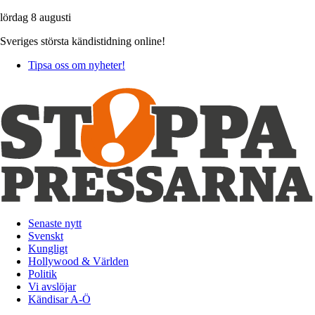
lördag 8 augusti
Sveriges största kändistidning online!
Tipsa oss om nyheter!
Senaste nytt
Svenskt
Kungligt
Hollywood & Världen
Politik
Vi avslöjar
Kändisar A-Ö