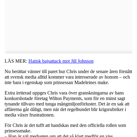
LÄS MER:
Hatisk bajsattack mot Jill Johnson
Nu berättar vänner till paret hur Chris under de senare åren förstått
att svensk media alltid kommer vara intresserade av honom – och
inte bara i egenskap som prinsessan Madeleines make.
Extra irriterad uppges Chris vara över granskningarna av hans
konkurshotade företag Wilton Payments, som för en minst sagt
tynande tillvaro med tunga mångmiljonförluster. Det är en sak att
affärerna går dåligt, men när det regelbundet blir krigsrubriker i
media växer frustrationen.
För Chris är det tufft att handskas med den officiella rollen som
prinsessmake.
– Han är väl medveten om att det så klart medför en viss