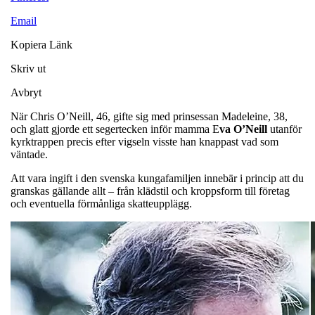
Email
Kopiera Länk
Skriv ut
Avbryt
När Chris O’Neill, 46, gifte sig med prinsessan Madeleine, 38,
och glatt gjorde ett segertecken inför mamma E
va O’Neill
utanför
kyrktrappen precis efter vigseln visste han knappast vad som
väntade.
Att vara ingift i den svenska kungafamiljen innebär i princip att du
granskas gällande allt – från klädstil och kroppsform till företag
och eventuella förmånliga skatteupplägg.