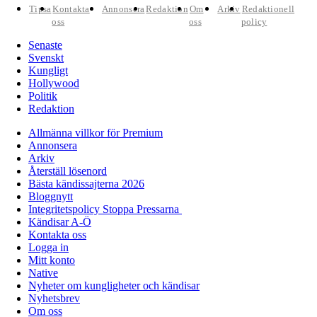
Tipsa
Kontakta
Annonsera
Redaktion
Om
Arkiv
Redaktionell
oss
oss
policy
Senaste
Svenskt
Kungligt
Hollywood
Politik
Redaktion
Allmänna villkor för Premium
Annonsera
Arkiv
Återställ lösenord
Bästa kändissajterna 2026
Bloggnytt
Integritetspolicy Stoppa Pressarna
Kändisar A-Ö
Kontakta oss
Logga in
Mitt konto
Native
Nyheter om kungligheter och kändisar
Nyhetsbrev
Om oss