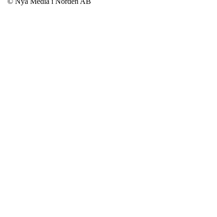
© Nya Media i Norden AB