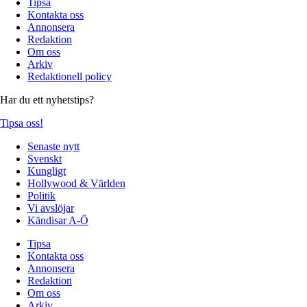
Tipsa
Kontakta oss
Annonsera
Redaktion
Om oss
Arkiv
Redaktionell policy
Har du ett nyhetstips?
Tipsa oss!
Senaste nytt
Svenskt
Kungligt
Hollywood & Världen
Politik
Vi avslöjar
Kändisar A-Ö
Tipsa
Kontakta oss
Annonsera
Redaktion
Om oss
Arkiv