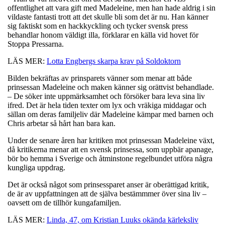
offentlighet att vara gift med Madeleine, men han hade aldrig i sin
vildaste fantasti trott att det skulle bli som det är nu. Han känner
sig faktiskt som en hackkyckling och tycker svensk press
behandlar honom väldigt illa, förklarar en källa vid hovet för
Stoppa Pressarna.
LÄS MER:
Lotta Engbergs skarpa krav på Soldoktorn
Bilden bekräftas av prinsparets vänner som menar att både
prinsessan Madeleine och maken känner sig orättvist behandlade.
– De söker inte uppmärksamhet och försöker bara leva sina liv
ifred. Det är hela tiden texter om lyx och vräkiga middagar och
sällan om deras familjeliv där Madeleine kämpar med barnen och
Chris arbetar så hårt han bara kan.
Under de senare åren har kritiken mot prinsessan Madeleine växt,
då kritikerna menar att en svensk prinsessa, som uppbär apanage,
bör bo hemma i Sverige och åtminstone regelbundet utföra några
kungliga uppdrag.
Det är också något som prinsessparet anser är oberättigad kritik,
de är av uppfattningen att de själva bestämmmer över sina liv –
oavsett om de tillhör kungafamiljen.
LÄS MER:
Linda, 47, om Kristian Luuks okända kärleksliv