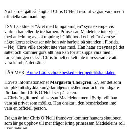
Nu har det gått så långt att Chris O’Neill resolut vägrar vara med i
officiella sammanhang.
I SVT:s aktuella ”Året med kungafamiljen” syns exempelvis
varken han eller de tre barnen. Prinsessan Madeleine intervjuas
med anledning av sitt uppdrag i Childhood och vi får även se
några korta sekvenser när hon går barfota på stranden i Florida.
– Nej, Chris ville absolut inte vara med. Han hatar att synas på det
sättet och kommer göra allt han kan för att slippa vara med i
fortsättningen också. Chris är helt enkelt inte intresserad av att
vara känd på det sättet.
LÄS MER:
Annie Lööfs chockbesked efter pedofilskandalen
Hovets informationschef
Margareta Thorgren
, 57, ser det som
sin plikt att skydda kungafamiljens medlemmar och har tidigare
förklarat hur Chris O’Neill ser på saken.
– Chris är gift med prinsessan Madeleine, men i övrigt vill han
vara så privat som möjligt. Han önskar i den bemärkelsen inte
vara en officiell person.
Frågan är hur Chris O’Neill framöver kommer hantera situtionen
som lär ge upphov till mer frågor kring prinsessan Madeleleins roll
i kungahuset.