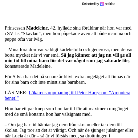
Prinsessan
Madeleine
, 42, hyllade sina föräldrar när hon var med
i SVT:s ”Skavlan”, men hon påpekade även att både mamma och
pappa ofta var iväg.
– Mina föräldrar var väldigt kärleksfulla och generösa, men de var
borta mycket när vi var små.
Så jag känner att jag nu vill ge all
min tid till mina barn för det var något som jag saknade lite,
konstaterade Madeleine.
För Silvia har det på senare år blivit extra angeläget att finnas där
för sina barn och inte minst sina barnbarn.
LÄS MER:
Läkarens uppmaning till Peter Harryson: ”Amputera
benet!”
Hon har ett par knep som hon tar till för att maximera umgänget
med de små kottarna hon har välsignats med.
– Om jag har tid hämtar jag dem från skolan eller tar dem till
skolan. Jag tror att det är viktigt. Och när de sjunger julsånger eller
när Lucia är där – så är vi förstås med, sa drottningen i