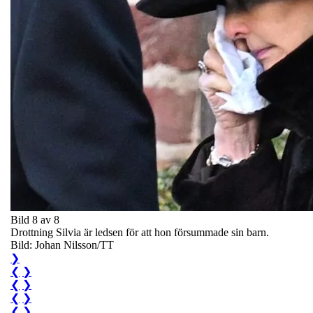
Bild 8 av 8
Drottning Silvia är ledsen för att hon försummade sin barn.
Bild: Johan Nilsson/TT
❯
❮
❯
❮
❯
❮
❯
❮
❯