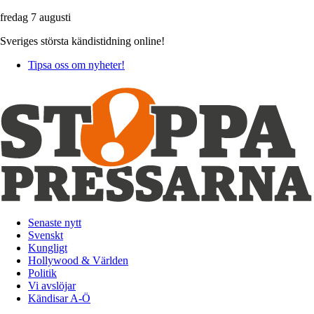
fredag 7 augusti
Sveriges största kändistidning online!
Tipsa oss om nyheter!
Senaste nytt
Svenskt
Kungligt
Hollywood & Världen
Politik
Vi avslöjar
Kändisar A-Ö