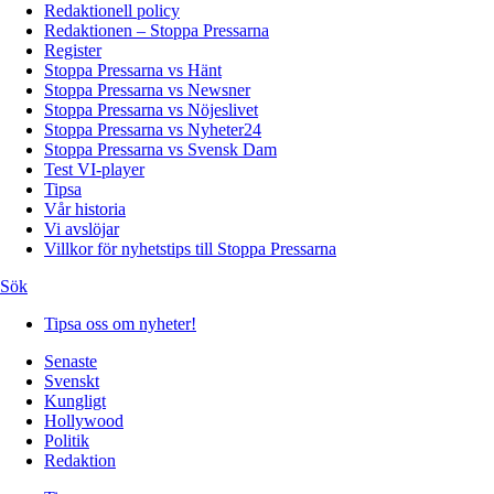
Redaktionell policy
Redaktionen – Stoppa Pressarna
Register
Stoppa Pressarna vs Hänt
Stoppa Pressarna vs Newsner
Stoppa Pressarna vs Nöjeslivet
Stoppa Pressarna vs Nyheter24
Stoppa Pressarna vs Svensk Dam
Test VI-player
Tipsa
Vår historia
Vi avslöjar
Villkor för nyhetstips till Stoppa Pressarna
Sök
Tipsa oss om nyheter!
Senaste
Svenskt
Kungligt
Hollywood
Politik
Redaktion