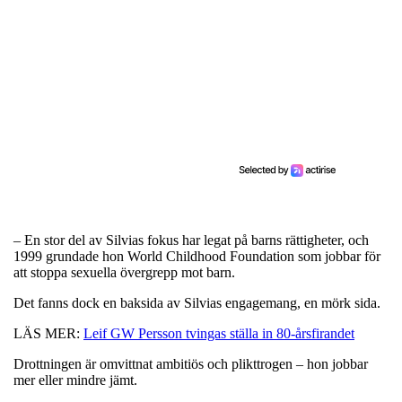
– En stor del av Silvias fokus har legat på barns rättigheter, och
1999 grundade hon World Childhood Foundation som jobbar för
att stoppa sexuella övergrepp mot barn.
Det fanns dock en baksida av Silvias engagemang, en mörk sida.
LÄS MER:
Leif GW Persson tvingas ställa in 80-årsfirandet
Drottningen är omvittnat ambitiös och plikttrogen – hon jobbar
mer eller mindre jämt.