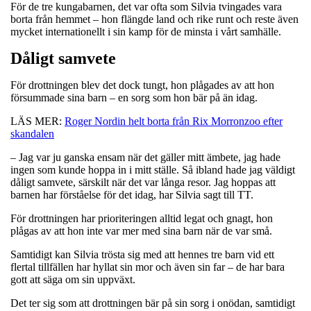
För de tre kungabarnen, det var ofta som Silvia tvingades vara
borta från hemmet – hon flängde land och rike runt och reste även
mycket internationellt i sin kamp för de minsta i vårt samhälle.
Dåligt samvete
För drottningen blev det dock tungt, hon plågades av att hon
försummade sina barn – en sorg som hon bär på än idag.
LÄS MER:
Roger Nordin helt borta från Rix Morronzoo efter
skandalen
– Jag var ju ganska ensam när det gäller mitt ämbete, jag hade
ingen som kunde hoppa in i mitt ställe. Så ibland hade jag väldigt
dåligt samvete, särskilt när det var långa resor. Jag hoppas att
barnen har förståelse för det idag, har Silvia sagt till TT.
För drottningen har prioriteringen alltid legat och gnagt, hon
plågas av att hon inte var mer med sina barn när de var små.
Samtidigt kan Silvia trösta sig med att hennes tre barn vid ett
flertal tillfällen har hyllat sin mor och även sin far – de har bara
gott att säga om sin uppväxt.
Det ter sig som att drottningen bär på sin sorg i onödan, samtidigt