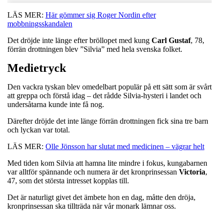
LÄS MER:
Här gömmer sig Roger Nordin efter
mobbningsskandalen
Det dröjde inte länge efter bröllopet med kung
Carl
Gustaf
, 78,
förrän drottningen blev ”Silvia” med hela svenska folket.
Medietryck
Den vackra tyskan blev omedelbart populär på ett sätt som är svårt
att greppa och förstå idag – det rådde Silvia-hysteri i landet och
undersåtarna kunde inte få nog.
Därefter dröjde det inte länge förrän drottningen fick sina tre barn
och lyckan var total.
LÄS MER:
Olle Jönsson har slutat med medicinen – vägrar helt
Med tiden kom Silvia att hamna lite mindre i fokus, kungabarnen
var alltför spännande och numera är det kronprinsessan
Victoria
,
47, som det största intresset kopplas till.
Det är naturligt givet det ämbete hon en dag, måtte den dröja,
kronprinsessan ska tillträda när vår monark lämnar oss.