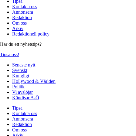
Tipsa
Kontakta oss
Annonsera
Redaktion
Om oss
Arkiv
Redaktionell policy
Har du ett nyhetstips?
Tipsa oss!
Senaste nytt
Svenskt
Kungligt
Hollywood & Världen
Politik
Vi avslöjar
Kändisar A-Ö
Tipsa
Kontakta oss
Annonsera
Redaktion
Om oss
Arkiv