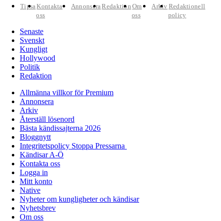
Tipsa
Kontakta
Annonsera
Redaktion
Om
Arkiv
Redaktionell
oss
oss
policy
Senaste
Svenskt
Kungligt
Hollywood
Politik
Redaktion
Allmänna villkor för Premium
Annonsera
Arkiv
Återställ lösenord
Bästa kändissajterna 2026
Bloggnytt
Integritetspolicy Stoppa Pressarna
Kändisar A-Ö
Kontakta oss
Logga in
Mitt konto
Native
Nyheter om kungligheter och kändisar
Nyhetsbrev
Om oss