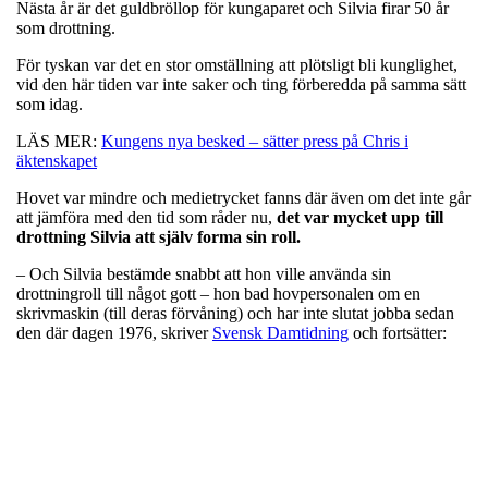
Nästa år är det guldbröllop för kungaparet och Silvia firar 50 år
som drottning.
För tyskan var det en stor omställning att plötsligt bli kunglighet,
vid den här tiden var inte saker och ting förberedda på samma sätt
som idag.
LÄS MER:
Kungens nya besked – sätter press på Chris i
äktenskapet
Hovet var mindre och medietrycket fanns där även om det inte går
att jämföra med den tid som råder nu,
det var mycket upp till
drottning Silvia att själv forma sin roll.
– Och Silvia bestämde snabbt att hon ville använda sin
drottningroll till något gott – hon bad hovpersonalen om en
skrivmaskin (till deras förvåning) och har inte slutat jobba sedan
den där dagen 1976, skriver
Svensk Damtidning
och fortsätter: