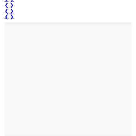
❮
❯
❮
❯
❮
❯