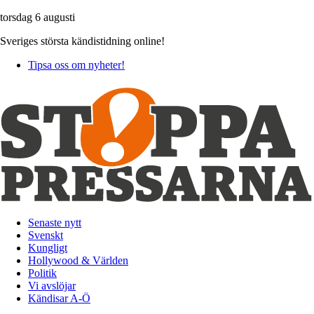
torsdag 6 augusti
Sveriges största kändistidning online!
Tipsa oss om nyheter!
Senaste nytt
Svenskt
Kungligt
Hollywood & Världen
Politik
Vi avslöjar
Kändisar A-Ö