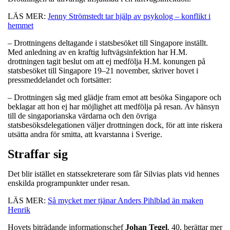
LÄS MER:
Jenny Strömstedt tar hjälp av psykolog – konflikt i
hemmet
– Drottningens deltagande i statsbesöket till Singapore inställt.
Med anledning av en kraftig luftvägsinfektion har H.M.
drottningen tagit beslut om att ej medfölja H.M. konungen på
statsbesöket till Singapore 19–21 november, skriver hovet i
pressmeddelandet och fortsätter:
– Drottningen såg med glädje fram emot att besöka Singapore och
beklagar att hon ej har möjlighet att medfölja på resan. Av hänsyn
till de singaporianska värdarna och den övriga
statsbesöksdelegationen väljer drottningen dock, för att inte riskera
utsätta andra för smitta, att kvarstanna i Sverige.
Straffar sig
Det blir istället en statssekreterare som får Silvias plats vid hennes
enskilda programpunkter under resan.
LÄS MER:
Så mycket mer tjänar Anders Pihlblad än maken
Henrik
Hovets biträdande informationschef
Johan
Tegel
, 40, berättar mer