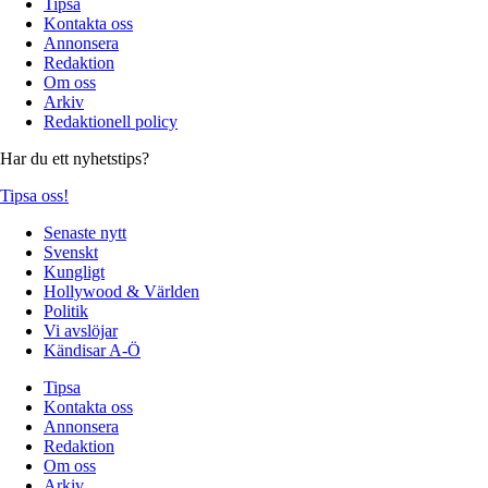
Tipsa
Kontakta oss
Annonsera
Redaktion
Om oss
Arkiv
Redaktionell policy
Har du ett nyhetstips?
Tipsa oss!
Senaste nytt
Svenskt
Kungligt
Hollywood & Världen
Politik
Vi avslöjar
Kändisar A-Ö
Tipsa
Kontakta oss
Annonsera
Redaktion
Om oss
Arkiv