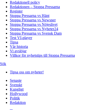
Redaktionell policy
Redaktionen – Stoppa Pressarna
Register
Stoppa Pressarna vs Hänt
Stoppa Pressarna vs Newsner
Stoppa Pressarna vs Nöjeslivet
Stoppa Pressarna vs Nyheter24
Stoppa Pressarna vs Svensk Dam
Test VI-player
Tipsa
Vår historia
Vi avslöjar
Villkor för nyhetstips till Stoppa Pressarna
Sök
Tipsa oss om nyheter!
Senaste
Svenskt
Kungligt
Hollywood
Politik
Redaktion