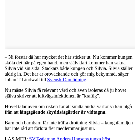
– Ni förstår då hur mycket det här sticker ut. Nu kommer kungen
sköta det här på egen hand, men självklart kommer han sakna
Silvia vid sin sida. Stackars både kungen och Silvia. Silvia ställer
aldrig in. Det här är oroväckande och gör mig bekymrad, säger
Johan T Lindwall till
Svensk Damtidning
.
Nu måste Silvia få relevant vård och även isoleras då ju hovet
själva skriver att luftvägsinfektionen är ”kraftig”.
Hovet talar även om risken för att smitta andra varför vi kan utgå
från att
långtgående skyddsåtgärder är vidtagna.
Barn och barnbarn får inte träffa drottning Silvia – kungafamiljen
har inte råd att förlora fler medlemmar just nu.
LÄS MER:
SVT-stjärnan Anders Hansens tunga höst