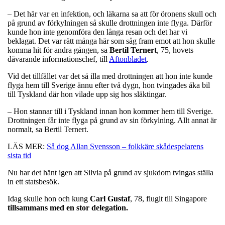
– Det här var en infektion, och läkarna sa att för öronens skull och
på grund av förkylningen så skulle drottningen inte flyga. Därför
kunde hon inte genomföra den långa resan och det har vi
beklagat. Det var rätt många här som såg fram emot att hon skulle
komma hit för andra gången, sa
Bertil
Ternert
, 75, hovets
dåvarande informationschef, till
Aftonbladet
.
Vid det tillfället var det så illa med drottningen att hon inte kunde
flyga hem till Sverige ännu efter två dygn, hon tvingades åka bil
till Tyskland där hon vilade upp sig hos släktingar.
– Hon stannar till i Tyskland innan hon kommer hem till Sverige.
Drottningen får inte flyga på grund av sin förkylning. Allt annat är
normalt, sa Bertil Ternert.
LÄS MER:
Så dog Allan Svensson – folkkäre skådespelarens
sista tid
Nu har det hänt igen att Silvia på grund av sjukdom tvingas ställa
in ett statsbesök.
Idag skulle hon och kung
Carl
Gustaf
, 78, flugit till Singapore
tillsammans med en stor delegation.