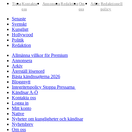
Tipsa
Kontakta
Annonsera
Redaktion
Om
Arkiv
Redaktionell
oss
oss
policy
Senaste
Svenskt
Kungligt
Hollywood
Politik
Redaktion
Allmänna villkor för Premium
Annonsera
Arkiv
Återställ lösenord
Bästa kändissajterna 2026
Bloggnytt
Integritetspolicy Stoppa Pressarna
Kändisar A-Ö
Kontakta oss
Logga in
Mitt konto
Native
Nyheter om kungligheter och kändisar
Nyhetsbrev
Om oss