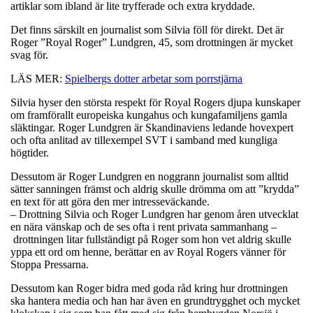
artiklar som ibland är lite tryfferade och extra kryddade.
Det finns särskilt en journalist som Silvia föll för direkt. Det är
Roger ”Royal Roger” Lundgren, 45, som drottningen är mycket
svag för.
LÄS MER:
Spielbergs dotter arbetar som porrstjärna
Silvia hyser den största respekt för Royal Rogers djupa kunskaper
om framförallt europeiska kungahus och kungafamiljens gamla
släktingar. Roger Lundgren är Skandinaviens ledande hovexpert
och ofta anlitad av tillexempel SVT i samband med kungliga
högtider.
Dessutom är Roger Lundgren en noggrann journalist som alltid
sätter sanningen främst och aldrig skulle drömma om att ”krydda”
en text för att göra den mer intresseväckande.
– Drottning Silvia och Roger Lundgren har genom åren utvecklat
en nära vänskap och de ses ofta i rent privata sammanhang –
drottningen litar fullständigt på Roger som hon vet aldrig skulle
yppa ett ord om henne, berättar en av Royal Rogers vänner för
Stoppa Pressarna.
Dessutom kan Roger bidra med goda råd kring hur drottningen
ska hantera media och han har även en grundtrygghet och mycket