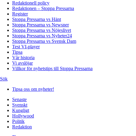
Redaktionell policy
Redaktionen – Stoppa Pressarna
Register
Stoppa Pressarna vs Hänt
Stoppa Pressarna vs Newsner
Stoppa Pressarna vs Nöjeslivet
Stoppa Pressarna vs Nyheter24
Stoppa Pressarna vs Svensk Dam
Test VI-player
Tipsa
Vår historia
Vi avslöjar
Villkor för nyhetstips till Stoppa Pressarna
Sök
Tipsa oss om nyheter!
Senaste
Svenskt
Kungligt
Hollywood
Politik
Redaktion