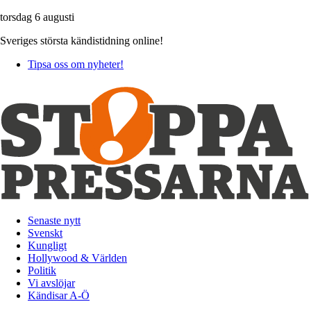
torsdag 6 augusti
Sveriges största kändistidning online!
Tipsa oss om nyheter!
Senaste nytt
Svenskt
Kungligt
Hollywood & Världen
Politik
Vi avslöjar
Kändisar A-Ö