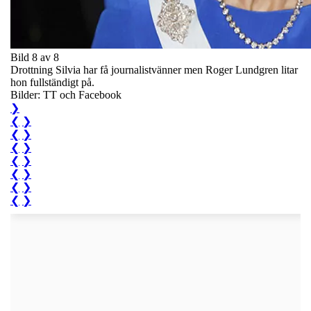
Bild 8 av 8
Drottning Silvia har få journalistvänner men Roger Lundgren litar
hon fullständigt på.
Bilder: TT och Facebook
❯
❮
❯
❮
❯
❮
❯
❮
❯
❮
❯
❮
❯
❮
❯