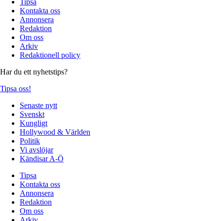
Tipsa
Kontakta oss
Annonsera
Redaktion
Om oss
Arkiv
Redaktionell policy
Har du ett nyhetstips?
Tipsa oss!
Senaste nytt
Svenskt
Kungligt
Hollywood & Världen
Politik
Vi avslöjar
Kändisar A-Ö
Tipsa
Kontakta oss
Annonsera
Redaktion
Om oss
Arkiv