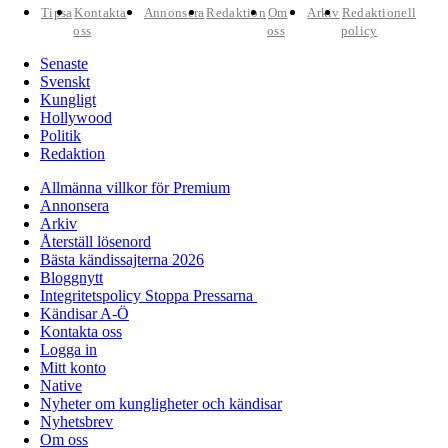
Tipsa
Kontakta
Annonsera
Redaktion
Om
Arkiv
Redaktionell
oss
oss
policy
Senaste
Svenskt
Kungligt
Hollywood
Politik
Redaktion
Allmänna villkor för Premium
Annonsera
Arkiv
Återställ lösenord
Bästa kändissajterna 2026
Bloggnytt
Integritetspolicy Stoppa Pressarna
Kändisar A-Ö
Kontakta oss
Logga in
Mitt konto
Native
Nyheter om kungligheter och kändisar
Nyhetsbrev
Om oss