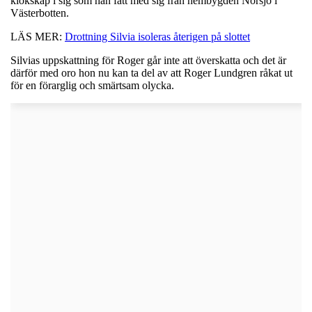
klokskap i sig som han fått med sig från hembygden Norsjö i
Västerbotten.
LÄS MER:
Drottning Silvia isoleras återigen på slottet
Silvias uppskattning för Roger går inte att överskatta och det är
därför med oro hon nu kan ta del av att Roger Lundgren råkat ut
för en förarglig och smärtsam olycka.