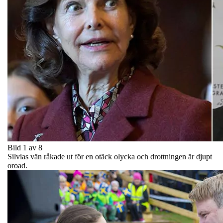
Bild 1 av 8
Silvias vän råkade ut för en otäck olycka och drottningen är djupt
oroad.