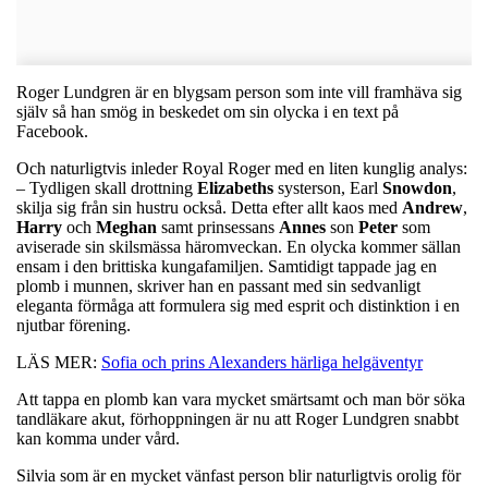
Roger Lundgren är en blygsam person som inte vill framhäva sig
själv så han smög in beskedet om sin olycka i en text på
Facebook.
Och naturligtvis inleder Royal Roger med en liten kunglig analys:
– Tydligen skall drottning
Elizabeths
systerson, Earl
Snowdon
,
skilja sig från sin hustru också. Detta efter allt kaos med
Andrew
,
Harry
och
Meghan
samt prinsessans
Annes
son
Peter
som
aviserade sin skilsmässa häromveckan. En olycka kommer sällan
ensam i den brittiska kungafamiljen. Samtidigt tappade jag en
plomb i munnen, skriver han en passant med sin sedvanligt
eleganta förmåga att formulera sig med esprit och distinktion i en
njutbar förening.
LÄS MER:
Sofia och prins Alexanders härliga helgäventyr
Att tappa en plomb kan vara mycket smärtsamt och man bör söka
tandläkare akut, förhoppningen är nu att Roger Lundgren snabbt
kan komma under vård.
Silvia som är en mycket vänfast person blir naturligtvis orolig för