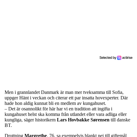
Men i grannlandet Danmark är man mer tveksamma till Sofia,
uppger Hänt i veckan och citerar ett par insatta hovexperter. Där
hade hon aldig kunnat bli en medlem av kungahuset.
– Det är osannolikt för här har vi en tradition att ingifta i
kungahuset helst ska komma från utlandet eller vara adliga eller
kungliga, säger historikern
Lars Hovbakke Sørensen
till danske
BT.
Drottning
Margrethe
, 76, sa exempelvis blankt nej till giftemål