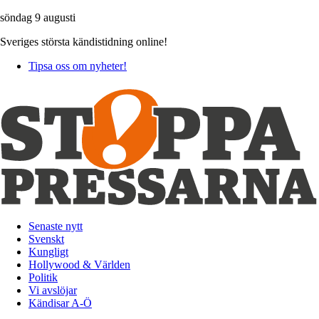
söndag 9 augusti
Sveriges största kändistidning online!
Tipsa oss om nyheter!
Senaste nytt
Svenskt
Kungligt
Hollywood & Världen
Politik
Vi avslöjar
Kändisar A-Ö