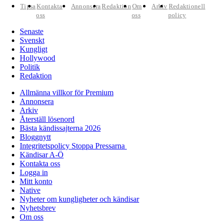
Tipsa
Kontakta
Annonsera
Redaktion
Om
Arkiv
Redaktionell
oss
oss
policy
Senaste
Svenskt
Kungligt
Hollywood
Politik
Redaktion
Allmänna villkor för Premium
Annonsera
Arkiv
Återställ lösenord
Bästa kändissajterna 2026
Bloggnytt
Integritetspolicy Stoppa Pressarna
Kändisar A-Ö
Kontakta oss
Logga in
Mitt konto
Native
Nyheter om kungligheter och kändisar
Nyhetsbrev
Om oss