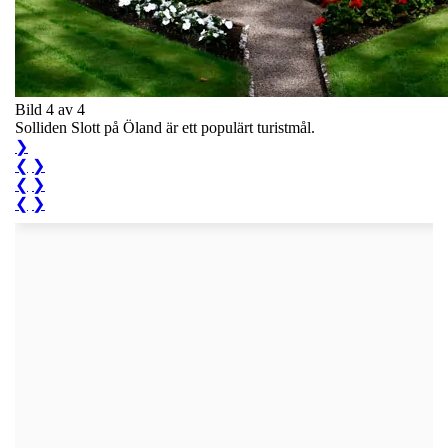
Bild 4 av 4
Solliden Slott på Öland är ett populärt turistmål.
❯
❮
❯
❮
❯
❮
❯