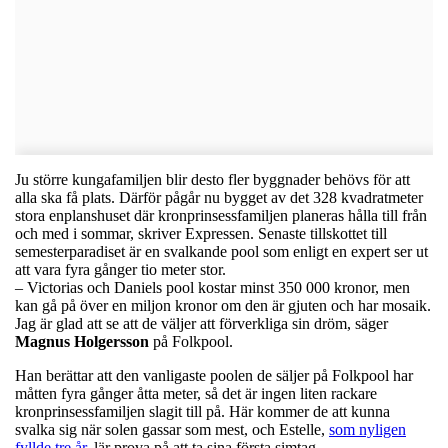
Ju större kungafamiljen blir desto fler byggnader behövs för att
alla ska få plats. Därför pågår nu bygget av det 328 kvadratmeter
stora enplanshuset där kronprinsessfamiljen planeras hålla till från
och med i sommar, skriver Expressen. Senaste tillskottet till
semesterparadiset är en svalkande pool som enligt en expert ser ut
att vara fyra gånger tio meter stor.
– Victorias och Daniels pool kostar minst 350 000 kronor, men
kan gå på över en miljon kronor om den är gjuten och har mosaik.
Jag är glad att se att de väljer att förverkliga sin dröm, säger
Magnus Holgersson
på Folkpool.
Han berättar att den vanligaste poolen de säljer på Folkpool har
måtten fyra gånger åtta meter, så det är ingen liten rackare
kronprinsessfamiljen slagit till på. Här kommer de att kunna
svalka sig när solen gassar som mest, och Estelle,
som nyligen
fyllde tre år
, lär prova på att ta sina första simtag.