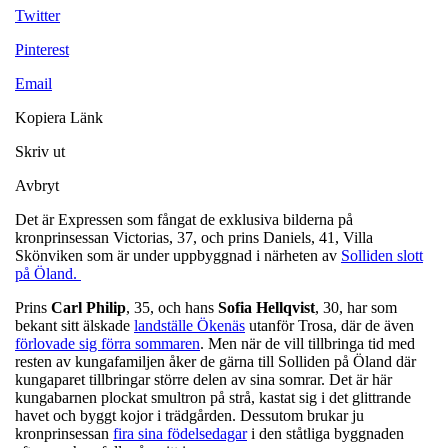
Twitter
Pinterest
Email
Kopiera Länk
Skriv ut
Avbryt
Det är Expressen som fångat de exklusiva bilderna på
kronprinsessan Victorias, 37, och prins Daniels, 41, Villa
Skönviken som är under uppbyggnad i närheten av
Solliden slott
på Öland.
Prins
Carl Philip
, 35, och hans
Sofia Hellqvist
, 30, har som
bekant sitt älskade
landställe Ökenäs
utanför Trosa, där de även
förlovade sig förra sommaren
. Men när de vill tillbringa tid med
resten av kungafamiljen åker de gärna till Solliden på Öland där
kungaparet tillbringar större delen av sina somrar. Det är här
kungabarnen plockat smultron på strå, kastat sig i det glittrande
havet och byggt kojor i trädgården. Dessutom brukar ju
kronprinsessan
fira sina födelsedagar
i den ståtliga byggnaden