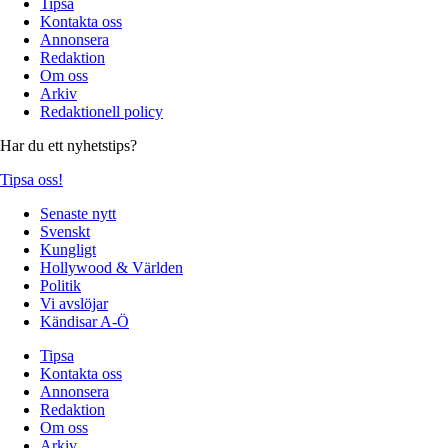
Tipsa
Kontakta oss
Annonsera
Redaktion
Om oss
Arkiv
Redaktionell policy
Har du ett nyhetstips?
Tipsa oss!
Senaste nytt
Svenskt
Kungligt
Hollywood & Världen
Politik
Vi avslöjar
Kändisar A-Ö
Tipsa
Kontakta oss
Annonsera
Redaktion
Om oss
Arkiv