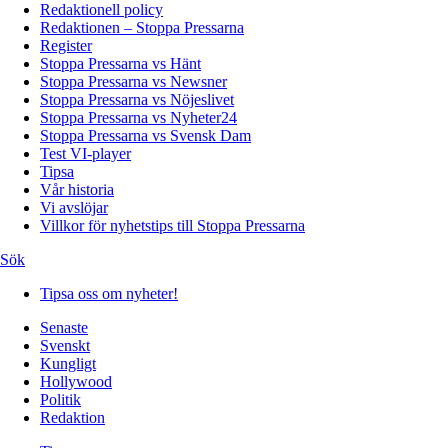
Redaktionell policy
Redaktionen – Stoppa Pressarna
Register
Stoppa Pressarna vs Hänt
Stoppa Pressarna vs Newsner
Stoppa Pressarna vs Nöjeslivet
Stoppa Pressarna vs Nyheter24
Stoppa Pressarna vs Svensk Dam
Test VI-player
Tipsa
Vår historia
Vi avslöjar
Villkor för nyhetstips till Stoppa Pressarna
Sök
Tipsa oss om nyheter!
Senaste
Svenskt
Kungligt
Hollywood
Politik
Redaktion