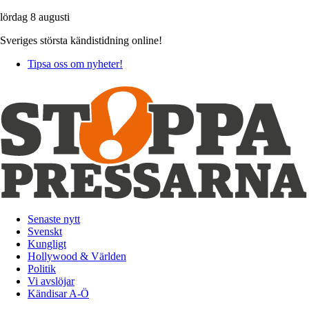
lördag 8 augusti
Sveriges största kändistidning online!
Tipsa oss om nyheter!
Senaste nytt
Svenskt
Kungligt
Hollywood & Världen
Politik
Vi avslöjar
Kändisar A-Ö