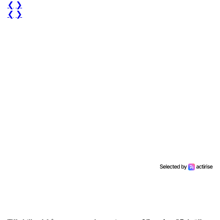
❮
❯
❮
❯