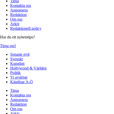
Tipsa
Kontakta oss
Annonsera
Redaktion
Om oss
Arkiv
Redaktionell policy
Har du ett nyhetstips?
Tipsa oss!
Senaste nytt
Svenskt
Kungligt
Hollywood & Världen
Politik
Vi avslöjar
Kändisar A-Ö
Tipsa
Kontakta oss
Annonsera
Redaktion
Om oss
Arkiv