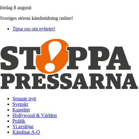
lördag 8 augusti
Sveriges största kändistidning online!
Tipsa oss om nyheter!
Senaste nytt
Svenskt
Kungligt
Hollywood & Världen
Politik
Vi avslöjar
Kändisar A-Ö