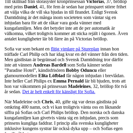
Till skillnad från storasyster kronprinsessan
Victorias
, 37, bröllop
med prins
Daniel
, 41, för fem år sedan har prinsparet större frihet
att välja vilka de vill ska bjudas in till firandet. Enligt Svensk
Damtidning är det många inom societeten som väntar sig en
inbjudan bara för att de råkar vara goda vänner med
kungafamiljen. Men det betyder inte att de per automatik är
välkomna, vilket troligtvis kommer att sticka rejält i ögonen. Även
antalet kungligheter lär bli färre än på Victorias bröllop.
Sofia var som bekant en
flitig vimlare på Stureplan
innan hon
träffade Carl Philip och har idag kvar en del vänner från den tiden.
Men gästlistan är begränsad och Svensk Damtidning tror därför
inte att vännen
Andreas Bardell
som Sofia känner sedan
”Paradise Hotel”, kändisfrisören
Bobby Oduncu
eller
glamourmodellen
Elita Löfblad
får någon inbjudan i brevlådan.
Inte heller Carl Philips ex
Emma Pernald
lär bli bjuden, trots att
hon var väkommen på prinsessan
Madeleines
, 32, bröllop för två
år sedan.
Det är helt enkelt för känsligt för Sofia.
När Madeleine och
Chris
, 40, gifte sig var deras gästlista på
omkring 400 namn, och vi kan troligtvis vänta oss en liknande
siffra på Sofias och Carl Philips bröllop. Den norska och danska
kungafamiljen kan givetvis vänta sig en inbjudan, precis som
prinsens kungliga faddrar. I princip alla svenska kungligheter
inklusive kungens systrar lär också dyka upp – och Sofias egen