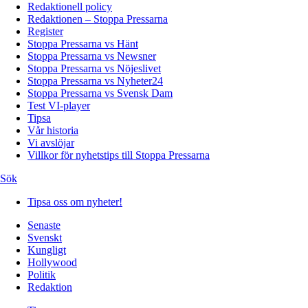
Redaktionell policy
Redaktionen – Stoppa Pressarna
Register
Stoppa Pressarna vs Hänt
Stoppa Pressarna vs Newsner
Stoppa Pressarna vs Nöjeslivet
Stoppa Pressarna vs Nyheter24
Stoppa Pressarna vs Svensk Dam
Test VI-player
Tipsa
Vår historia
Vi avslöjar
Villkor för nyhetstips till Stoppa Pressarna
Sök
Tipsa oss om nyheter!
Senaste
Svenskt
Kungligt
Hollywood
Politik
Redaktion