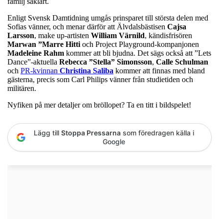
familj såklart.
Enligt Svensk Damtidning umgås prinsparet till största delen med
Sofias vänner, och menar därför att Älvdalsbästisen
Cajsa
Larsson
, make up-artisten
William Värnild
, kändisfrisören
Marwan ”Marre Hitti
och Project Playground-kompanjonen
Madeleine Rahm
kommer att bli bjudna. Det sägs också att ”Lets
Dance”-aktuella
Rebecca ”Stella” Simonsson
,
Calle Schulman
och
PR-kvinnan
Christina Saliba
kommer att finnas med bland
gästerna, precis som Carl Philips vänner från studietiden och
militären.
Nyfiken på mer detaljer om bröllopet? Ta en titt i bildspelet!
Lägg till
Stoppa Pressarna
som föredragen källa i
Google