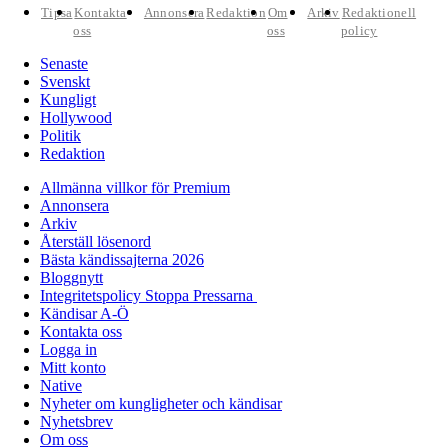
Tipsa
Kontakta
Annonsera
Redaktion
Om
Arkiv
Redaktionell
oss
oss
policy
Senaste
Svenskt
Kungligt
Hollywood
Politik
Redaktion
Allmänna villkor för Premium
Annonsera
Arkiv
Återställ lösenord
Bästa kändissajterna 2026
Bloggnytt
Integritetspolicy Stoppa Pressarna
Kändisar A-Ö
Kontakta oss
Logga in
Mitt konto
Native
Nyheter om kungligheter och kändisar
Nyhetsbrev
Om oss