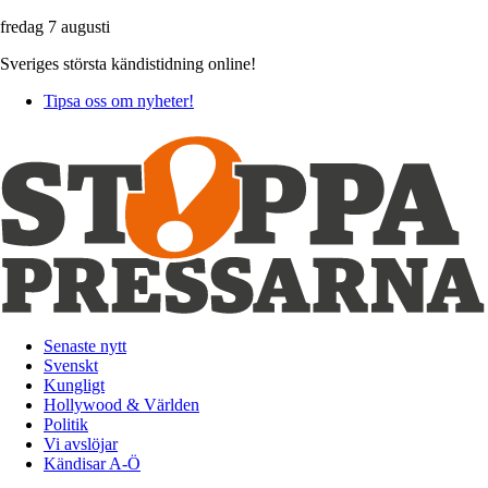
fredag 7 augusti
Sveriges största kändistidning online!
Tipsa oss om nyheter!
Senaste nytt
Svenskt
Kungligt
Hollywood & Världen
Politik
Vi avslöjar
Kändisar A-Ö