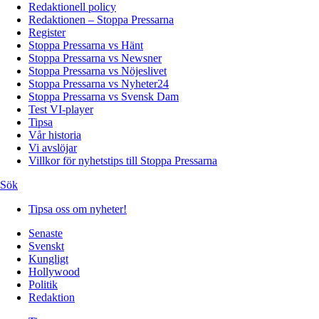
Redaktionell policy
Redaktionen – Stoppa Pressarna
Register
Stoppa Pressarna vs Hänt
Stoppa Pressarna vs Newsner
Stoppa Pressarna vs Nöjeslivet
Stoppa Pressarna vs Nyheter24
Stoppa Pressarna vs Svensk Dam
Test VI-player
Tipsa
Vår historia
Vi avslöjar
Villkor för nyhetstips till Stoppa Pressarna
Sök
Tipsa oss om nyheter!
Senaste
Svenskt
Kungligt
Hollywood
Politik
Redaktion