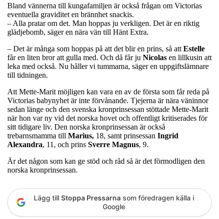
Bland vännerna till kungafamiljen är också frågan om Victorias
eventuella graviditet en brännhet snackis.
– Alla pratar om det. Man hoppas ju verkligen. Det är en riktig
glädjebomb, säger en nära vän till Hänt Extra.
– Det är många som hoppas på att det blir en prins, så att
Estelle
får en liten bror att gulla med. Och då får ju
Nicolas
en lillkusin att
leka med också. Nu håller vi tummarna, säger en uppgiftslämnare
till tidningen.
Att Mette-Marit möjligen kan vara en av de första som får reda på
Victorias babynyhet är inte förvånande. Tjejerna är nära väninnor
sedan länge och den svenska kronprinsessan stöttade Mette-Marit
när hon var ny vid det norska hovet och offentligt kritiserades för
sitt tidigare liv. Den norska kronprinsessan är också
trebarnsmamma till
Marius,
18, samt prinsessan
Ingrid
Alexandra
, 11, och prins
Sverre Magnus
, 9.
Är det någon som kan ge stöd och råd så är det förmodligen den
norska kronprinsessan.
Lägg till
Stoppa Pressarna
som föredragen källa i
Google