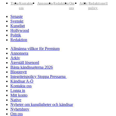
Tipsa
Kontakta
Annonsera
Redaktion
Om
Arkiv
Redaktionell
oss
oss
policy
Senaste
Svenskt
Kungligt
Hollywood
Politik
Redaktion
Allmänna villkor för Premium
Annonsera
Arkiv
Återställ lösenord
Bästa kändissajterna 2026
Bloggnytt
Integritetspolicy Stoppa Pressarna
Kändisar A-Ö
Kontakta oss
Logga in
Mitt konto
Native
Nyheter om kungligheter och kändisar
Nyhetsbrev
Om oss