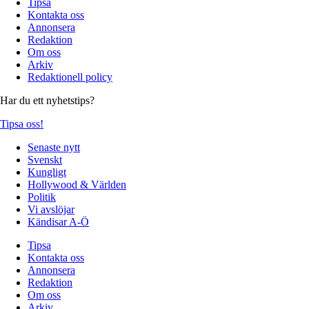
Tipsa
Kontakta oss
Annonsera
Redaktion
Om oss
Arkiv
Redaktionell policy
Har du ett nyhetstips?
Tipsa oss!
Senaste nytt
Svenskt
Kungligt
Hollywood & Världen
Politik
Vi avslöjar
Kändisar A-Ö
Tipsa
Kontakta oss
Annonsera
Redaktion
Om oss
Arkiv