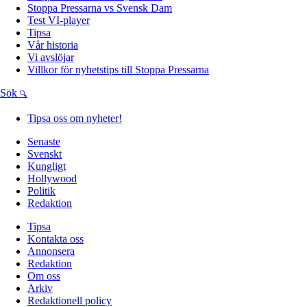
Stoppa Pressarna vs Svensk Dam
Test VI-player
Tipsa
Vår historia
Vi avslöjar
Villkor för nyhetstips till Stoppa Pressarna
Sök
Tipsa oss om nyheter!
Senaste
Svenskt
Kungligt
Hollywood
Politik
Redaktion
Tipsa
Kontakta oss
Annonsera
Redaktion
Om oss
Arkiv
Redaktionell policy