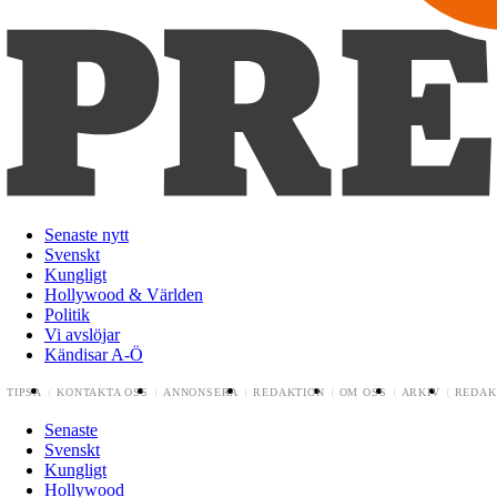
Senaste nytt
Svenskt
Kungligt
Hollywood & Världen
Politik
Vi avslöjar
Kändisar A-Ö
TIPSA
KONTAKTA OSS
ANNONSERA
REDAKTION
OM OSS
ARKIV
REDAK
Senaste
Svenskt
Kungligt
Hollywood