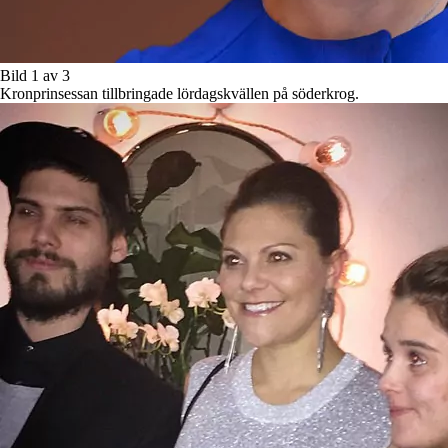
Bild 1 av 3
Kronprinsessan tillbringade lördagskvällen på söderkrog.