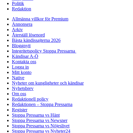
Politik
Redaktion
Allmänna villkor för Premium
Annonsera
Arkiv
Återställ lösenord
Bästa kändissajterna 2026
Bloggnytt
Integritetspolicy Stoppa Pressarna
Kändisar A-Ö
Kontakta oss
Logga in
Mitt konto
Native
Nyheter om kungligheter och kändisar
Nyhetsbrev
Om oss
Redaktionell policy
Redaktionen – Stoppa Pressarna
Register
Stoppa Pressarna vs Hänt
Stoppa Pressarna vs Newsner
Stoppa Pressarna vs Nöjeslivet
Stoppa Pressarna vs Nyheter24