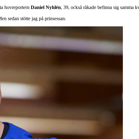
tta hovreportern
Daniel Nyhlén
, 39, också råkade befinna sig samma kvä
Men sedan stötte jag på prinsessan.