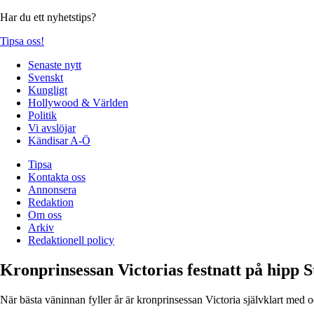
Har du ett nyhetstips?
Tipsa oss!
Senaste nytt
Svenskt
Kungligt
Hollywood & Världen
Politik
Vi avslöjar
Kändisar A-Ö
Tipsa
Kontakta oss
Annonsera
Redaktion
Om oss
Arkiv
Redaktionell policy
Kronprinsessan Victorias festnatt på hipp
När bästa väninnan fyller år är kronprinsessan Victoria självklart med 