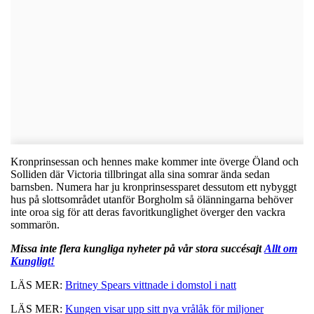
Kronprinsessan och hennes make kommer inte överge Öland och
Solliden där Victoria tillbringat alla sina somrar ända sedan
barnsben. Numera har ju kronprinsessparet dessutom ett nybyggt
hus på slottsområdet utanför Borgholm så ölänningarna behöver
inte oroa sig för att deras favoritkunglighet överger den vackra
sommarön.
Missa inte flera kungliga nyheter på vår stora succésajt
Allt om
Kungligt!
LÄS MER:
Britney Spears vittnade i domstol i natt
LÄS MER:
Kungen visar upp sitt nya vrålåk för miljoner