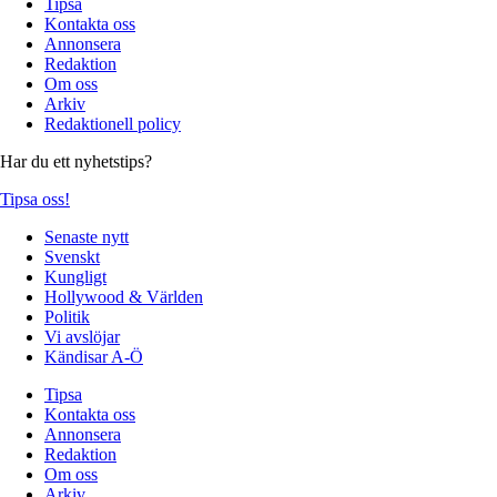
Tipsa
Kontakta oss
Annonsera
Redaktion
Om oss
Arkiv
Redaktionell policy
Har du ett nyhetstips?
Tipsa oss!
Senaste nytt
Svenskt
Kungligt
Hollywood & Världen
Politik
Vi avslöjar
Kändisar A-Ö
Tipsa
Kontakta oss
Annonsera
Redaktion
Om oss
Arkiv