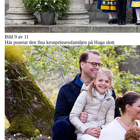
Bild 9 av 11
Här poserar den fina kronprinsessfamiljen på Haga slott.