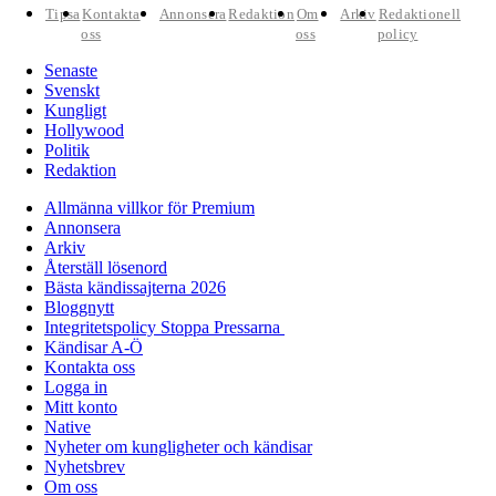
Tipsa
Kontakta
Annonsera
Redaktion
Om
Arkiv
Redaktionell
oss
oss
policy
Senaste
Svenskt
Kungligt
Hollywood
Politik
Redaktion
Allmänna villkor för Premium
Annonsera
Arkiv
Återställ lösenord
Bästa kändissajterna 2026
Bloggnytt
Integritetspolicy Stoppa Pressarna
Kändisar A-Ö
Kontakta oss
Logga in
Mitt konto
Native
Nyheter om kungligheter och kändisar
Nyhetsbrev
Om oss