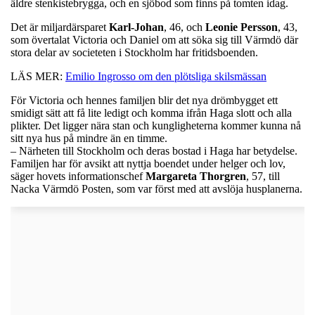
äldre stenkistebrygga, och en sjöbod som finns på tomten idag.
Det är miljardärsparet
Karl-Johan
, 46, och
Leonie
Persson
, 43,
som övertalat Victoria och Daniel om att söka sig till Värmdö där
stora delar av societeten i Stockholm har fritidsboenden.
LÄS MER:
Emilio Ingrosso om den plötsliga skilsmässan
För Victoria och hennes familjen blir det nya drömbygget ett
smidigt sätt att få lite ledigt och komma ifrån Haga slott och alla
plikter. Det ligger nära stan och kungligheterna kommer kunna nå
sitt nya hus på mindre än en timme.
– Närheten till Stockholm och deras bostad i Haga har betydelse.
Familjen har för avsikt att nyttja boendet under helger och lov,
säger hovets informationschef
Margareta
Thorgren
, 57, till
Nacka Värmdö Posten, som var först med att avslöja husplanerna.