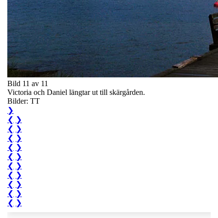
Bild 11 av 11
Victoria och Daniel längtar ut till skärgården.
Bilder: TT
❯
❮
❯
❮
❯
❮
❯
❮
❯
❮
❯
❮
❯
❮
❯
❮
❯
❮
❯
❮
❯