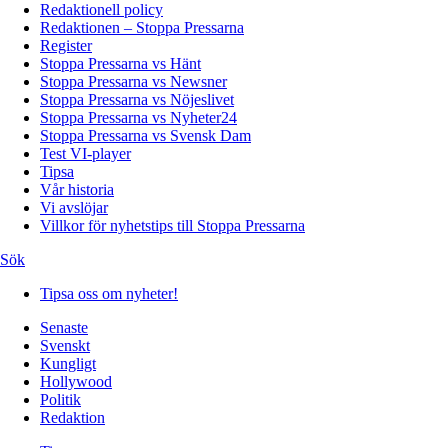
Redaktionell policy
Redaktionen – Stoppa Pressarna
Register
Stoppa Pressarna vs Hänt
Stoppa Pressarna vs Newsner
Stoppa Pressarna vs Nöjeslivet
Stoppa Pressarna vs Nyheter24
Stoppa Pressarna vs Svensk Dam
Test VI-player
Tipsa
Vår historia
Vi avslöjar
Villkor för nyhetstips till Stoppa Pressarna
Sök
Tipsa oss om nyheter!
Senaste
Svenskt
Kungligt
Hollywood
Politik
Redaktion