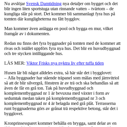
Nu avslöjar
Svensk Damtidning
nya detaljer om bygget och det
blir ingen liten sportstuga utan rinnande vatten – tvärtom – de
kungliga slår på stort. Det kommer bli sammanlagt fyra hus på
tomten där kungligheterna nu fått bygglov.
Man kommer även anlägga en pool och bygga en mur, vilket
framgår av i dokumenten.
Redan nu finns det fyra byggnader på tomten med de kommer att
rivas och istället uppförs fyra nya hus. Det blir en huvudbyggnad
och tre stycken intilliggande hus.
LÄS MER:
Viktor Frisks nya nyktra liv efter tuffa tiden
Husen lär bli något alldeles extra, så här står det i bygglovet:
– Alla byggnader har stående träpanel som målas med järnvitriol
så att de blir silvergrå, fönstren är av trä och ska behandlas så att
även de får en grå ton. Tak på huvudbyggnad och
komplementbyggnad nr 1 är bevuxna med växter i form av
sedumtak medan taken på komplementbyggnad nr 3 och
komplementbyggnad nr 4 är belagda med grå plåt. Terrasserna
runt byggnaderna görs av grånat trä respektive betong, står det i
bygglovet.
Kronprinsessparet kommer behålla en brygga, samt delar av en