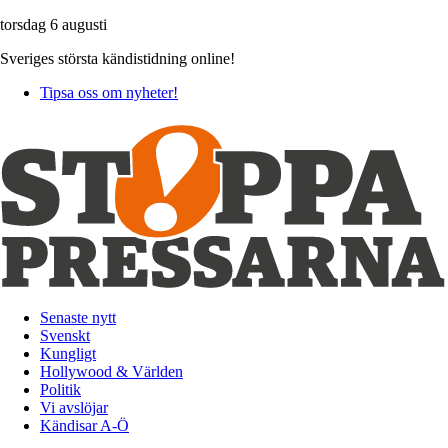
torsdag 6 augusti
Sveriges största kändistidning online!
Tipsa oss om nyheter!
Senaste nytt
Svenskt
Kungligt
Hollywood & Världen
Politik
Vi avslöjar
Kändisar A-Ö